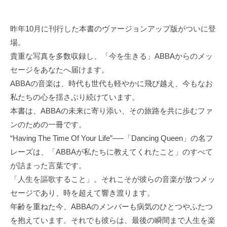
昨年10月に刊行した本書のヴァージョンアップ版がついに登
場。
貴重な写真を多数収録し、「今を生きる」ABBAからのメッ
セージをあなたへ届けます。
ABBA
の音楽は、時代も世代も軽やかに飛び越え、今もなお
私たちの心を揺さぶり続けています。
本書は、ABBAの未来に寄り添い、その旅路を共に歩むファ
ンのための一冊です。
“Having The Time Of Your Life”──
「Dancing Queen」の名フ
レーズは、「ABBAが私たちに教えてくれたこと」のすべて
が詰まった言葉です。
「人生を謳歌すること」。それこそが彼らの音楽が放つメッ
セージであり、時を超えて響き渡ります。
年齢を重ねた今、ABBAのメンバーも病気のひとつやふたつ
を抱えています。それでも彼らは、最後の瞬間まで人生を楽