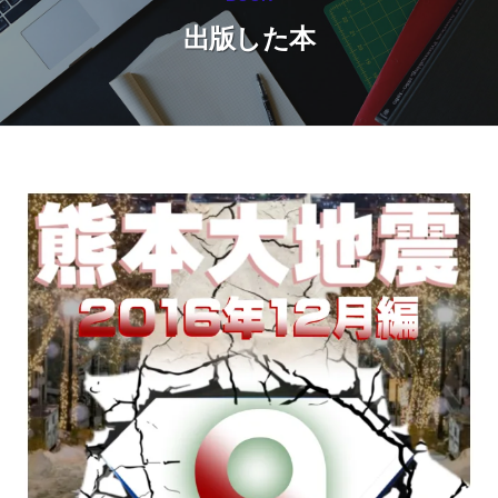
出版した本
出
版
し
た
本
2025
年
1
月