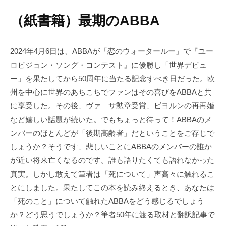
（紙書籍）最期のABBA
2024年4月6日は、ABBAが「恋のウォータールー」で『ユー
ロビジョン・ソング・コンテスト』に優勝し「世界デビュ
ー」を果たしてから50周年に当たる記念すべき日だった。欧
州を中心に世界のあちこちでファンはその喜びをABBAと共
に享受した。その後、ヴァ―サ勲章受賞、ビヨルンの再再婚
など嬉しい話題が続いた。でもちょっと待って！ABBAのメ
ンバーのほとんどが「後期高齢者」だということをご存じで
しょうか？そうです、悲しいことにABBAのメンバーの誰か
が近い将来亡くなるのです。誰も語りたくても語れなかった
真実。しかし敢えて筆者は「死について」声高々に触れるこ
とにしました。果たしてこの本を読み終えるとき、あなたは
「死のこと」について触れたABBAをどう感じるでしょう
か？どう思うでしょうか？筆者50年に渡る取材と翻訳記事で