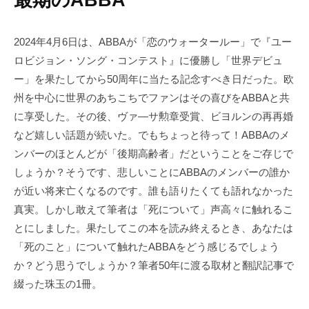
2024年4月6日は、ABBAが「恋のウォータールー」で『ユー
ロビジョン・ソング・コンテスト』に優勝し「世界デビュ
ー」を果たしてから50周年に当たる記念すべき日だった。欧
州を中心に世界のあちこちでファンはその喜びをABBAと共
に享受した。その後、ヴァ―サ勲章受賞、ビヨルンの再再婚
など嬉しい話題が続いた。でもちょっと待って！ABBAのメ
ンバーのほとんどが「後期高齢者」だということをご存じで
しょうか？そうです、悲しいことにABBAのメンバーの誰か
が近い将来亡くなるのです。誰も語りたくても語れなかった
真実。しかし敢えて筆者は「死について」声高々に触れるこ
とにしました。果たしてこの本を読み終えるとき、あなたは
「死のこと」について触れたABBAをどう感じるでしょう
か？どう思うでしょうか？筆者50年に渡る取材と翻訳記事で
綴った珠玉の1冊。