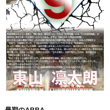
20
日
by
higashiyama
最期のABBA