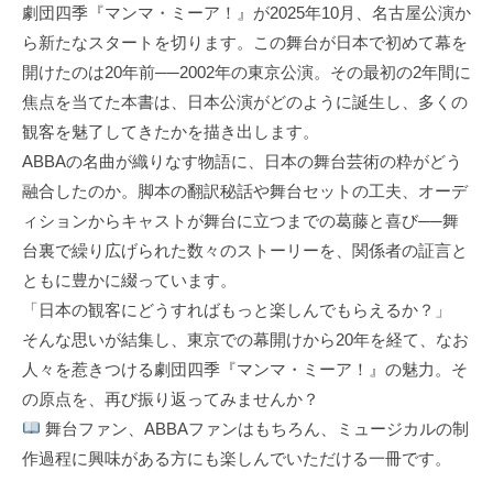
劇団四季『マンマ・ミーア！』が2025年10月、名古屋公演か
ら新たなスタートを切ります。この舞台が日本で初めて幕を
開けたのは20年前──2002年の東京公演。その最初の2年間に
焦点を当てた本書は、日本公演がどのように誕生し、多くの
観客を魅了してきたかを描き出します。
ABBAの名曲が織りなす物語に、日本の舞台芸術の粋がどう
融合したのか。脚本の翻訳秘話や舞台セットの工夫、オーデ
ィションからキャストが舞台に立つまでの葛藤と喜び──舞
台裏で繰り広げられた数々のストーリーを、関係者の証言と
ともに豊かに綴っています。
「日本の観客にどうすればもっと楽しんでもらえるか？」
そんな思いが結集し、東京での幕開けから20年を経て、なお
人々を惹きつける劇団四季『マンマ・ミーア！』の魅力。そ
の原点を、再び振り返ってみませんか？
舞台ファン、ABBAファンはもちろん、ミュージカルの制
作過程に興味がある方にも楽しんでいただける一冊です。