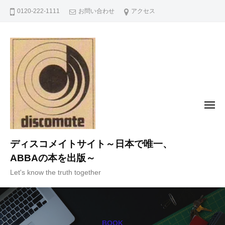
コ
0120-222-1111
お問い合わせ
アクセス
ン
テ
ン
ツ
へ
ス
キ
メ
ニ
ッ
ュ
ー
プ
ディスコメイトサイト～日本で唯一、
ABBAの本を出版～
Let's know the truth together
BOOK