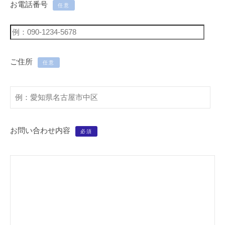
10
お電話番号
任意
月
19
日
by
ご住所
higashiyama
任意
お問い合わせ内容
必須