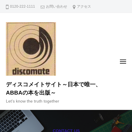
コ
0120-222-1111
お問い合わせ
アクセス
ン
テ
ン
ツ
へ
ス
キ
メ
ニ
ッ
ュ
ー
プ
ディスコメイトサイト～日本で唯一、
ABBAの本を出版～
Let's know the truth together
CONTACT US