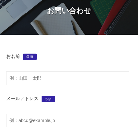
お問い合わせ
お
お名前
必須
問
い
合
メールアドレス
わ
必須
せ
2024
年