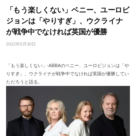
「もう楽しくない」ベニー、ユーロビ
ジョンは「やりすぎ」、ウクライナ
が戦争中でなければ英国が優勝
2022年5月30日
b
/
y
0
h
件
「もう楽しくない」-ABBAのベニー、ユーロビジョンは「や
i
の
りすぎ」、ウクライナが戦争中でなければ英国が優勝してい
g
コ
a
メ
ただろうと語る。
s
ン
h
ト
i
y
a
m
a