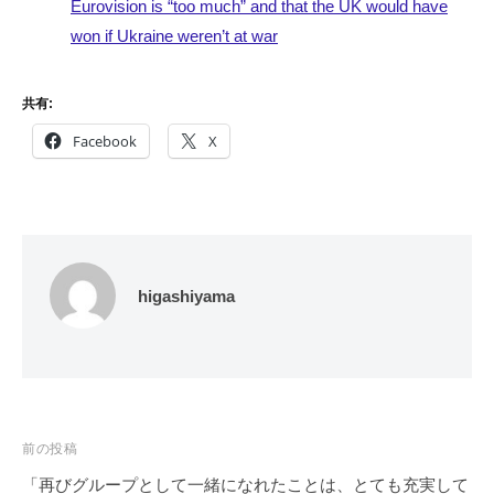
Eurovision is “too much” and that the UK would have
won if Ukraine weren’t at war
共有:
Facebook
X
higashiyama
投
前の投稿
稿
「再びグループとして一緒になれたことは、とても充実して