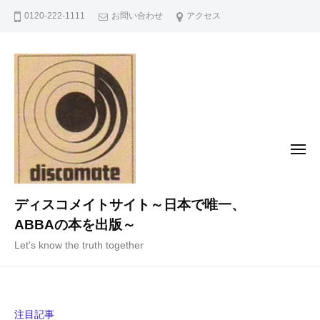
コ
0120-222-1111
お問い合わせ
アクセス
ン
テ
ン
ツ
へ
ス
キ
メ
ニ
ッ
ュ
ー
プ
ディスコメイトサイト～日本で唯一、
ABBAの本を出版～
Let's know the truth together
注目記事