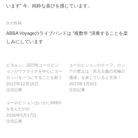
ナ
います” 今、純粋な喜びを感じています」
ビ
ゲ
次の投稿
ー
ABBA Voyageのライブバンドは “複数年 “演奏することを楽
シ
しみにしています
ョ
ン
ビヨルン、2023年ユーロビジ
ユーロビジョンのチーフ、ロシ
ョンがウクライナを中心にヨー
アの禁止は「民主主義の究極の
ロッパを一つにすることを願う
価値」を表していると主張！
2022年12月16日
2023年1月6日
注目記事
注目記事
ユーロビジョンはいかにABBA
を生んだのか
2026年5月17日
注目記事