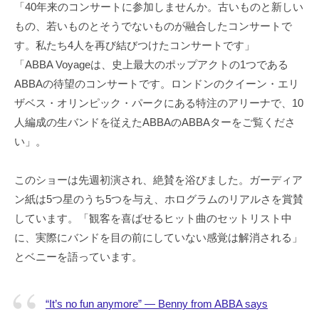
「40年来のコンサートに参加しませんか。古いものと新しい
もの、若いものとそうでないものが融合したコンサートで
す。私たち4人を再び結びつけたコンサートです」
「ABBA Voyageは、史上最大のポップアクトの1つである
ABBAの待望のコンサートです。ロンドンのクイーン・エリ
ザベス・オリンピック・パークにある特注のアリーナで、10
人編成の生バンドを従えたABBAのABBAターをご覧くださ
い」。
このショーは先週初演され、絶賛を浴びました。ガーディア
ン紙は5つ星のうち5つを与え、ホログラムのリアルさを賞賛
しています。「観客を喜ばせるヒット曲のセットリスト中
に、実際にバンドを目の前にしていない感覚は解消される」
とベニーを語っています。
“It’s no fun anymore” — Benny from ABBA says