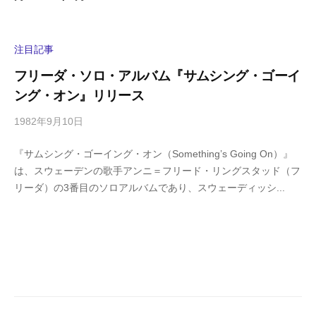
注目記事
フリーダ・ソロ・アルバム『サムシング・ゴーイ
ング・オン』リリース
1982年9月10日
b
/
y
0
『サムシング・ゴーイング・オン（Something’s Going On）』
h
件
は、スウェーデンの歌手アンニ＝フリード・リングスタッド（フ
i
の
リーダ）の3番目のソロアルバムであり、スウェーディッシ...
g
コ
a
メ
s
ン
h
ト
i
y
a
m