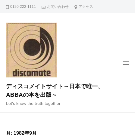
コ
0120-222-1111
お問い合わせ
アクセス
ン
テ
ン
ツ
へ
ス
キ
メ
ニ
ッ
ュ
ー
プ
ディスコメイトサイト～日本で唯一、
ABBAの本を出版～
Let's know the truth together
月:
1982年9月