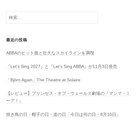
a
検
索:
最近の投稿
ABBAのヒット曲と壮大なスカイラインを満喫
『Let’s Sing 2027』と『Let’s Sing ABBA』が11月3日発売
「Björn Again」The Theatre at Solaire
【レビュー】プリンセス・オブ・ウェールズ劇場の『マンマ・ミ
ーア！』
焼き鳥の日・帽子の日・道の日「今日は何の日・8月10日」