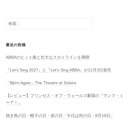
a
検
索:
最近の投稿
ABBAのヒット曲と壮大なスカイラインを満喫
『Let’s Sing 2027』と『Let’s Sing ABBA』が11月3日発売
「Björn Again」The Theatre at Solaire
【レビュー】プリンセス・オブ・ウェールズ劇場の『マンマ・ミ
ーア！』
焼き鳥の日・帽子の日・道の日「今日は何の日・8月10日」