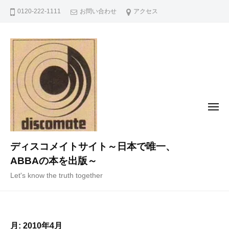
コ
0120-222-1111
お問い合わせ
アクセス
ン
テ
ン
ツ
へ
ス
キ
メ
ニ
ッ
ュ
ー
プ
ディスコメイトサイト～日本で唯一、
ABBAの本を出版～
Let's know the truth together
月:
2010年4月