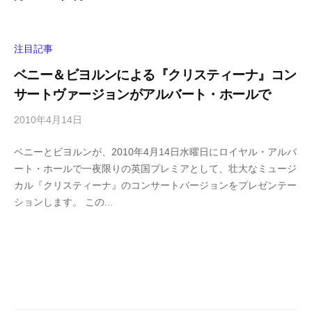
注目記事
ベニー＆ビヨルンによる『クリスティーナ』コン
サートヴァージョンがアルバート・ホールで
2010年4月14日
b
/
y
0
ベニーとビヨルンが、2010年4月14日水曜日にロイヤル・アルバ
h
件
ート・ホールで一夜限りの英国プレミアとして、壮大なミュージ
i
の
カル『クリスティーナ』のコンサートバージョンをプレゼンテー
g
コ
ションします。 この...
a
メ
s
ン
h
ト
i
y
a
m