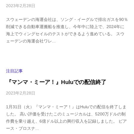
a
2023年2月28日
b
/
y
0
スウェーデンの海運会社は、ソング・イーグルで排出ガスを90％
h
件
削減できる自動車運搬船を推進し、今年中に陸上で、2024年に
i
の
海上でウィングセイルのテストができるよう進めている。 スウ
g
コ
ェーデンの海運会社ワレ...
a
メ
s
ン
h
ト
i
y
注目記事
a
『マンマ・ミーア！』Huluでの配信終了
m
a
2023年2月28日
b
/
y
0
1月31日（火）『マンマ・ミーア！』はHuluでの配信を終了しま
h
件
した。 高い評価を受けたこのミュージカルは、5200万ドルの制
i
の
作費を乗り越え、6億ドル以上の興行収入を記録しました。 ピア
g
コ
ース・ブロスナ...
a
メ