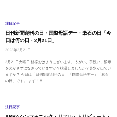
s
ン
h
ト
i
y
注目記事
a
日刊新聞創刊の日・国際母語デー・漱石の日「今
m
日は何の日・2月21日」
a
2023年2月21日
b
/
y
0
2月21日火曜日 皆様おはようございます。うがい、手洗い、消毒
h
件
を欠かさずになさっていますか？検温しましたか？鼻水が出てい
i
の
ますか？ 今日は「日刊新聞創刊の日」「国際母語デー」「漱石
g
コ
の日」です。 まず「日...
a
メ
s
ン
h
ト
i
y
注目記事
a
ABBAシンフォニック・リアル・トリビュート・