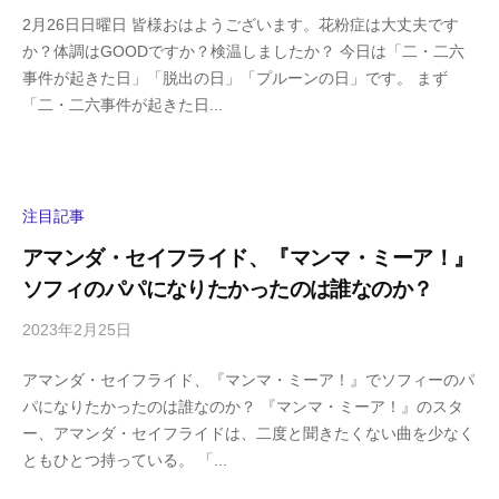
y
0
2月26日日曜日 皆様おはようございます。花粉症は大丈夫です
h
件
か？体調はGOODですか？検温しましたか？ 今日は「二・二六
i
の
事件が起きた日」「脱出の日」「プルーンの日」です。 まず
g
コ
「二・二六事件が起きた日...
a
メ
s
ン
h
ト
i
y
注目記事
a
アマンダ・セイフライド、『マンマ・ミーア！』
m
ソフィのパパになりたかったのは誰なのか？
a
2023年2月25日
b
/
y
0
アマンダ・セイフライド、『マンマ・ミーア！』でソフィーのパ
h
件
パになりたかったのは誰なのか？ 『マンマ・ミーア！』のスタ
i
の
ー、アマンダ・セイフライドは、二度と聞きたくない曲を少なく
g
コ
ともひとつ持っている。 「...
a
メ
s
ン