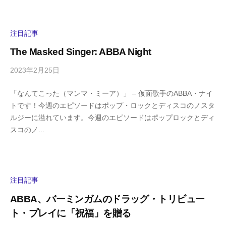
h
ト
i
y
注目記事
a
The Masked Singer: ABBA Night
m
a
2023年2月25日
b
/
y
0
「なんてこった（マンマ・ミーア）」 – 仮面歌手のABBA・ナイ
h
件
トです！今週のエピソードはポップ・ロックとディスコのノスタ
i
の
ルジーに溢れています。今週のエピソードはポップロックとディ
g
コ
スコのノ...
a
メ
s
ン
h
ト
i
y
注目記事
a
ABBA、バーミンガムのドラッグ・トリビュー
m
ト・プレイに「祝福」を贈る
a