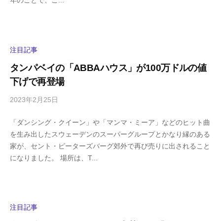
年のことで、こ...
a
メ
s
ン
h
ト
i
y
注目記事
a
タンパベイの「ABBAハウス」が100万ドルの値
m
下げで再登場
a
2023年2月25日
b
/
y
0
「ダンシング・クイーン」や「マンマ・ミーア」などのヒット曲
h
件
を生み出したスウェーデンのスーパーグループとかなり縁のある
i
の
家が、セント・ピーターズバーグ郊外で再び売りに出されること
g
コ
になりました。 場所は、T...
a
メ
s
ン
h
ト
i
y
注目記事
a