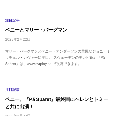
a
メ
s
ン
h
ト
i
注目記事
y
ベニーとマリー・バーグマン
a
m
2023年2月22日
b
/
a
y
0
マリー・バーグマンとベニー・アンダーソンの華麗なジョニ・ミ
h
件
ッチェル・カヴァーに注目。 スウェーデンのテレビ番組『På
i
の
Spåret』は、www.svtplay.se で視聴できます。
g
コ
a
メ
s
ン
h
ト
i
注目記事
y
ベニー、『På Spåret』最終回にヘレンとトミー
a
と共に出演！
m
a