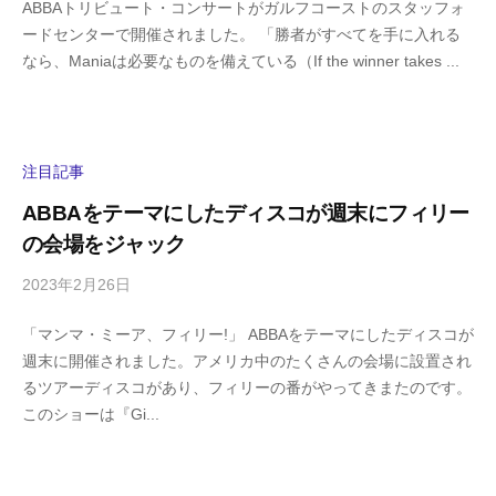
ABBAトリビュート・コンサートがガルフコーストのスタッフォ
h
件
ードセンターで開催されました。 「勝者がすべてを手に入れる
i
の
なら、Maniaは必要なものを備えている（If the winner takes ...
g
コ
a
メ
s
ン
h
ト
i
注目記事
y
ABBAをテーマにしたディスコが週末にフィリー
a
の会場をジャック
m
a
2023年2月26日
b
/
y
0
「マンマ・ミーア、フィリー!」 ABBAをテーマにしたディスコが
h
件
週末に開催されました。アメリカ中のたくさんの会場に設置され
i
の
るツアーディスコがあり、フィリーの番がやってきまたのです。
g
コ
このショーは『Gi...
a
メ
s
ン
h
ト