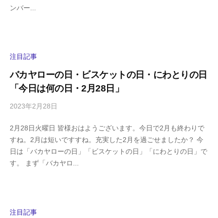
ンバー...
a
メ
s
ン
h
ト
i
y
注目記事
a
バカヤローの日・ビスケットの日・にわとりの日
m
「今日は何の日・2月28日」
a
2023年2月28日
b
/
y
0
2月28日火曜日 皆様おはようございます。今日で2月も終わりで
h
件
すね。2月は短いですすね。充実した2月を過ごせましたか？ 今
i
の
日は「バカヤローの日」「ビスケットの日」「にわとりの日」で
g
コ
す。 まず「バカヤロ...
a
メ
s
ン
h
ト
i
y
注目記事