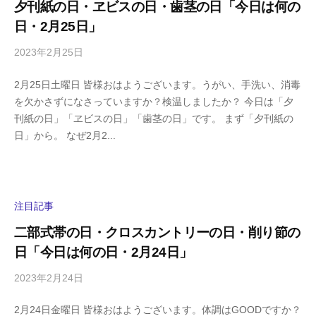
夕刊紙の日・ヱビスの日・歯茎の日「今日は何の
m
日・2月25日」
a
2023年2月25日
b
/
y
0
2月25日土曜日 皆様おはようございます。うがい、手洗い、消毒
h
件
を欠かさずになさっていますか？検温しましたか？ 今日は「夕
i
の
刊紙の日」「ヱビスの日」「歯茎の日」です。 まず「夕刊紙の
g
コ
日」から。 なぜ2月2...
a
メ
s
ン
h
ト
i
y
注目記事
a
二部式帯の日・クロスカントリーの日・削り節の
m
日「今日は何の日・2月24日」
a
2023年2月24日
b
/
y
0
2月24日金曜日 皆様おはようございます。体調はGOODですか？
h
件