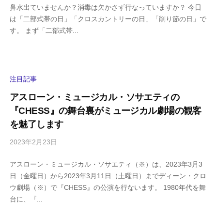
鼻水出ていませんか？消毒は欠かさず行なっていますか？ 今日
i
の
は「二部式帯の日」「クロスカントリーの日」「削り節の日」で
g
コ
す。 まず「二部式帯...
a
メ
s
ン
h
ト
i
y
注目記事
a
アスローン・ミュージカル・ソサエティの
m
『CHESS』の舞台裏がミュージカル劇場の観客
a
を魅了します
2023年2月23日
b
/
y
0
アスローン・ミュージカル・ソサエティ（※）は、2023年3月3
h
件
日（金曜日）から2023年3月11日（土曜日）までディーン・クロ
i
の
ウ劇場（※）で『CHESS』の公演を行ないます。 1980年代を舞
g
コ
台に、『...
a
メ
s
ン