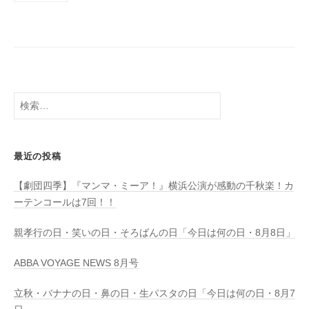
稿
m
の
a
ペ
ー
ジ
送
検
り
索:
最近の投稿
【劇団四季】『マンマ・ミーア！』横浜公演が感動の千秋楽！カ
ーテンコールは7回！！
親孝行の日・笑いの日・そろばんの日「今日は何の日・8月8日」
ABBA VOYAGE NEWS 8月号
立秋・バナナの日・鼻の日・生パスタの日「今日は何の日・8月7