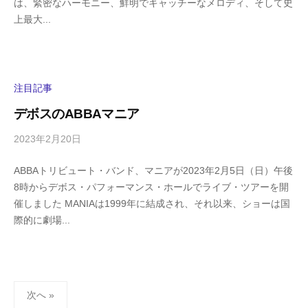
は、緊密なハーモニー、鮮明でキャッチーなメロディ、そして史
i
の
上最大...
g
コ
a
メ
s
ン
h
ト
i
注目記事
y
デボスのABBAマニア
a
m
2023年2月20日
b
/
a
y
0
ABBAトリビュート・バンド、マニアが2023年2月5日（日）午後
h
件
8時からデボス・パフォーマンス・ホールでライブ・ツアーを開
i
の
催しました MANIAは1999年に結成され、それ以来、ショーは国
g
コ
際的に劇場...
a
メ
s
ン
h
ト
i
投
y
次へ »
a