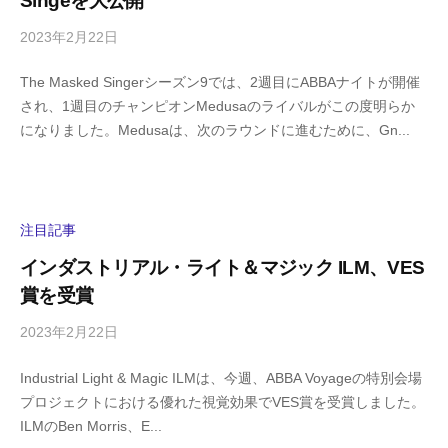
Singeを大公開
a
2023年2月22日
b
/
y
0
The Masked Singerシーズン9では、2週目にABBAナイトが開催
h
件
され、1週目のチャンピオンMedusaのライバルがこの度明らか
i
の
になりました。Medusaは、次のラウンドに進むために、Gn...
g
コ
a
メ
s
ン
h
ト
i
注目記事
y
インダストリアル・ライト＆マジック ILM、VES
a
賞を受賞
m
a
2023年2月22日
b
/
y
0
Industrial Light & Magic ILMは、今週、ABBA Voyageの特別会場
h
件
プロジェクトにおける優れた視覚効果でVES賞を受賞しました。
i
の
ILMのBen Morris、E...
g
コ