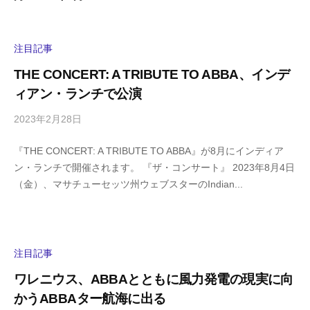
注目記事
THE CONCERT: A TRIBUTE TO ABBA、インデ
ィアン・ランチで公演
2023年2月28日
b
/
y
0
『THE CONCERT: A TRIBUTE TO ABBA』が8月にインディア
h
件
ン・ランチで開催されます。 『ザ・コンサート』 2023年8月4日
i
の
（金）、マサチューセッツ州ウェブスターのIndian...
g
コ
a
メ
s
ン
h
ト
i
注目記事
y
ワレニウス、ABBAとともに風力発電の現実に向
a
かうABBAター航海に出る
m