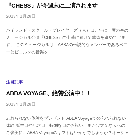
『CHESS』が今週末に上演されます
a
2023年2月28日
b
/
y
0
ハイランド・スクール・プレイヤーズ（※）は、年に一度の春の
h
件
ミュージカル公演『CHESS』の上演に向けて準備を進めていま
i
の
す。 このミュージカルは、ABBAの伝説的なメンバーであるベニ
g
コ
ーとビヨルンの音楽を...
a
メ
s
ン
h
ト
i
y
注目記事
a
ABBA VOYAGE、絶賛公演中！！
m
a
2023年2月28日
b
/
y
0
忘れられない体験をプレゼント ABBA Voyageでの忘れられない
h
件
体験 誕生日や記念日、特別な日のお祝い、または大切な人への
i
の
ご褒美に、ABBA Voyageのギフトはいかがでしょうか？オーシャ
g
コ