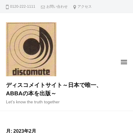
コ
0120-222-1111
お問い合わせ
アクセス
ン
テ
ン
ツ
へ
ス
キ
メ
ニ
ッ
ュ
ー
プ
ディスコメイトサイト～日本で唯一、
ABBAの本を出版～
Let's know the truth together
月:
2023年2月