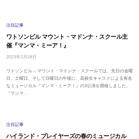
s
ン
h
ト
i
y
注目記事
a
ワトソンビル マウント・マドンナ・スクール主
m
催『マンマ・ミーア！』
a
2023年2月28日
b
/
y
0
ワトソンビル – マウント・マドンナ・スクールでは、先日の金曜
h
件
日、土曜日、そして日曜日の午後に、高校生キャストによる有名
i
の
なミュージカル『マンマ・ミーア！』の3公演を開催しました。
g
コ
『マンマ...
a
メ
s
ン
h
ト
i
y
注目記事
a
ハイランド・プレイヤーズの春のミュージカル
m