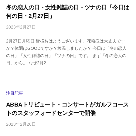
a
冬の恋人の日・女性雑誌の日・ツナの日「今日は
m
何の日・2月27日」
a
2023年2月27日
b
/
y
0
2月27日月曜日 皆様おはようございます。花粉症は大丈夫です
h
件
か？体調はGOODですか？検温しましたか？ 今日は「冬の恋人
i
の
の日」「女性雑誌の日」「ツナの日」です。 まず「冬の恋人の
g
コ
日」から。 なぜ2月2...
a
メ
s
ン
h
ト
i
y
注目記事
a
ABBAトリビュート・コンサートがガルフコース
m
トのスタッフォードセンターで開催
a
2023年2月26日
b
/
y
0