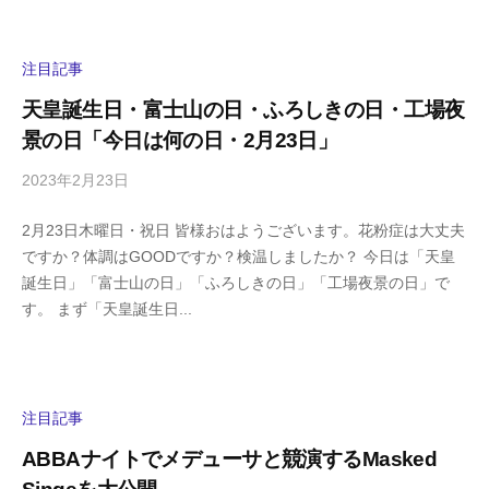
h
ト
i
y
注目記事
a
天皇誕生日・富士山の日・ふろしきの日・工場夜
m
景の日「今日は何の日・2月23日」
a
2023年2月23日
b
/
y
0
2月23日木曜日・祝日 皆様おはようございます。花粉症は大丈夫
h
件
ですか？体調はGOODですか？検温しましたか？ 今日は「天皇
i
の
誕生日」「富士山の日」「ふろしきの日」「工場夜景の日」で
g
コ
す。 まず「天皇誕生日...
a
メ
s
ン
h
ト
i
y
注目記事
a
ABBAナイトでメデューサと競演するMasked
m