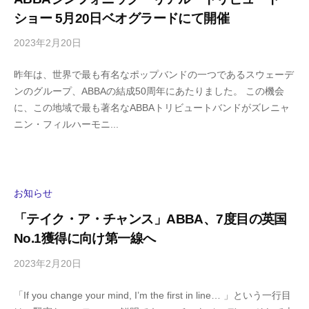
m
ショー 5月20日ベオグラードにて開催
a
2023年2月20日
b
/
y
0
昨年は、世界で最も有名なポップバンドの一つであるスウェーデ
h
件
ンのグループ、ABBAの結成50周年にあたりました。 この機会
i
の
に、この地域で最も著名なABBAトリビュートバンドがズレニャ
g
コ
ニン・フィルハーモニ...
a
メ
s
ン
h
ト
i
y
お知らせ
a
「テイク・ア・チャンス」ABBA、7度目の英国
m
No.1獲得に向け第一線へ
a
2023年2月20日
b
/
y
0
「If you change your mind, I’m the first in line… 」という一行目
h
件