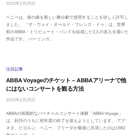
2023年2月25日
b
/
y
0
ベニーは、彼の曲を新しい舞台劇で使用することを珍しく許可し
h
件
ました。 「ザ・ウェイ・オールド・フレンズ・ドゥ」は、世界
i
の
初のABBA・トリビュート・バンドを結成した2人の友人を描いた
g
コ
作品です。 バーミンガ...
a
メ
s
ン
h
ト
i
y
注目記事
a
ABBA Voyageのチケット – ABBAアリーナで他
m
にはないコンサートを観る方法
a
2023年2月25日
b
/
y
0
ABBAの画期的なバーチャルコンサート体験「ABBA Voyage」
h
件
は、好評のうちに初年度の終了を迎えようとしています。 アグ
i
の
ネタ、ビヨルン、ベニー、フリーダが最後に共演したのは1982
g
コ