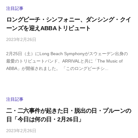
i
y
注目記事
a
ロングビーチ・シンフォニー、ダンシング・クイ
m
ーンズを迎えABBAトリビュート
a
2023年2月26日
b
/
y
0
2月25日（土）にLong Beach Symphonyがスウェーデン出身の
h
件
最愛のトリビュートバンド、ARRIVALと共に「The Music of
i
の
ABBA」が開催されました。 「このロングビーチシ...
g
コ
a
メ
s
ン
h
ト
i
注目記事
y
二・二六事件が起きた日・脱出の日・プルーンの
a
日「今日は何の日・2月26日」
m
a
2023年2月26日
b
/