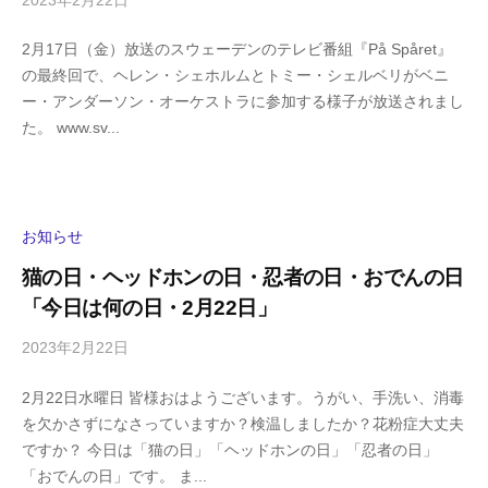
2023年2月22日
b
/
y
0
2月17日（金）放送のスウェーデンのテレビ番組『På Spåret』
h
件
の最終回で、ヘレン・シェホルムとトミー・シェルベリがベニ
i
の
ー・アンダーソン・オーケストラに参加する様子が放送されまし
g
コ
た。 www.sv...
a
メ
s
ン
h
ト
i
y
お知らせ
a
猫の日・ヘッドホンの日・忍者の日・おでんの日
m
「今日は何の日・2月22日」
a
2023年2月22日
b
/
y
0
2月22日水曜日 皆様おはようございます。うがい、手洗い、消毒
h
件
を欠かさずになさっていますか？検温しましたか？花粉症大丈夫
i
の
ですか？ 今日は「猫の日」「ヘッドホンの日」「忍者の日」
g
コ
「おでんの日」です。 ま...
a
メ