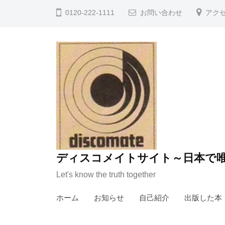
コ
0120-222-1111
お問い合わせ
アク
ン
テ
ン
ツ
へ
ス
キ
ッ
プ
ディスコメイトサイト～日本で唯
Let's know the truth together
ホーム
お知らせ
自己紹介
出版した本