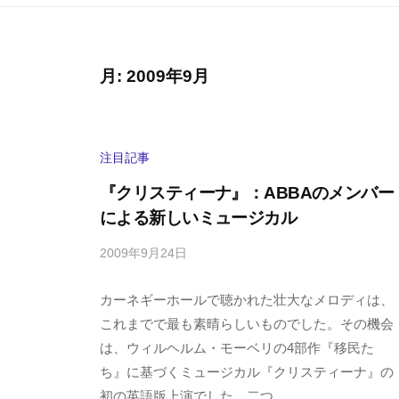
月:
2009年9月
注目記事
『クリスティーナ』：ABBAのメンバー
による新しいミュージカル
2009年9月24日
b
/
y
0
カーネギーホールで聴かれた壮大なメロディは、
h
件
i
の
これまでで最も素晴らしいものでした。その機会
g
コ
は、ウィルヘルム・モーベリの4部作『移民た
a
メ
ち』に基づくミュージカル『クリスティーナ』の
s
ン
初の英語版上演でした。二つ...