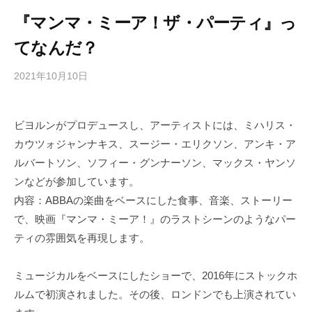
『マンマ・ミーア！ザ・パーティ』っ
てなんだ？
2021年10月10日
b
/
y
0
h
件
ビヨルンがプロデュースし、アーティストには、ミハリス・
i
の
カウツォジャンナキス、スージー・エリクソン、アンキ・ア
g
コ
a
メ
ルバートソン、ソフィー・グンナーソン、マックス・ヤンソ
s
ン
ンなどが参加しています。
h
ト
内容：ABBAの楽曲をベースにした食事、音楽、ストーリー
i
で、映画『マンマ・ミーア！』のラストシーンのようなパー
y
ティの雰囲気を再現します。
a
m
ミュージカルをベースにしたショーで、2016年にストックホ
a
ルムで初演されました。その後、ロンドンでも上演されてい