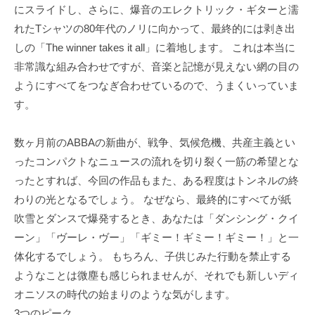
にスライドし、さらに、爆音のエレクトリック・ギターと濡
れたTシャツの80年代のノリに向かって、最終的には剥き出
しの「The winner takes it all」に着地します。 これは本当に
非常識な組み合わせですが、音楽と記憶が見えない網の目の
ようにすべてをつなぎ合わせているので、うまくいっていま
す。
数ヶ月前のABBAの新曲が、戦争、気候危機、共産主義とい
ったコンパクトなニュースの流れを切り裂く一筋の希望とな
ったとすれば、今回の作品もまた、ある程度はトンネルの終
わりの光となるでしょう。 なぜなら、最終的にすべてが紙
吹雪とダンスで爆発するとき、あなたは「ダンシング・クイ
ーン」「ヴーレ・ヴー」「ギミー！ギミー！ギミー！」と一
体化するでしょう。 もちろん、子供じみた行動を禁止する
ようなことは微塵も感じられませんが、それでも新しいディ
オニソスの時代の始まりのような気がします。
3つのピーク