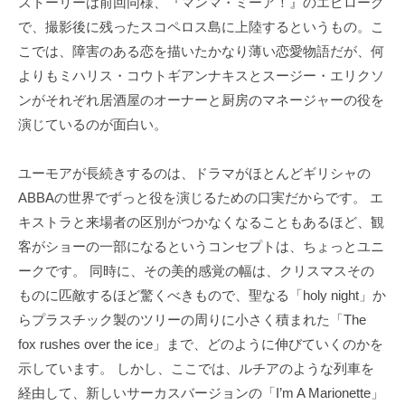
ストーリーは前回同様、『マンマ・ミーア！』のエピローグ
で、撮影後に残ったスコペロス島に上陸するというもの。こ
こでは、障害のある恋を描いたかなり薄い恋愛物語だが、何
よりもミハリス・コウトギアンナキスとスージー・エリクソ
ンがそれぞれ居酒屋のオーナーと厨房のマネージャーの役を
演じているのが面白い。
ユーモアが長続きするのは、ドラマがほとんどギリシャの
ABBAの世界でずっと役を演じるための口実だからです。 エ
キストラと来場者の区別がつかなくなることもあるほど、観
客がショーの一部になるというコンセプトは、ちょっとユニ
ークです。 同時に、その美的感覚の幅は、クリスマスその
ものに匹敵するほど驚くべきもので、聖なる「holy night」か
らプラスチック製のツリーの周りに小さく積まれた「The
fox rushes over the ice」まで、どのように伸びていくのかを
示しています。 しかし、ここでは、ルチアのような列車を
経由して、新しいサーカスバージョンの「I’m A Marionette」