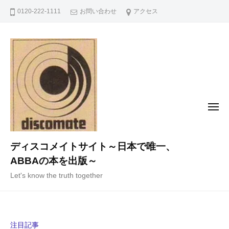
コ
0120-222-1111
お問い合わせ
アクセス
ン
テ
ン
ツ
へ
ス
キ
メ
ニ
ッ
ュ
ー
プ
ディスコメイトサイト～日本で唯一、
ABBAの本を出版～
Let's know the truth together
注目記事