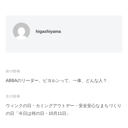
higashiyama
投
前の投稿
稿
ABBAのリーダー、ビヨルンって、一体、どんな人？
ナ
ビ
次の投稿
ゲ
ウィンクの日・カミングアウトデー・安全安心なまちづくり
ー
の日「今日は何の日・10月11日」
シ
ョ