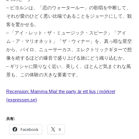
– ビヨルンは、「恋のウォータールー」の歌唱を中断して、
それが愛のひどく悪い比喩であることをジョークにして、観
客を驚かせる。
– 「アイ・レット・ザ・ミュージック・スピーク」「アイ
ム・ア・マリオネット」「ザ・ウィナー」を、真っ暗な星空
から、パイロ、ニューサーカス、エレクトリックギターで想
像を絶するほどの爆音で盛り上げる旅にどう織り込むか。
– ギリシャに限りなく近い、美しく、ほとんど気まぐれな風
景も、この体験の大きな要素です。
Recension: Mamma Mia! the party är ett ljus i mörkret
(expressen.se)
共有:
Facebook
X