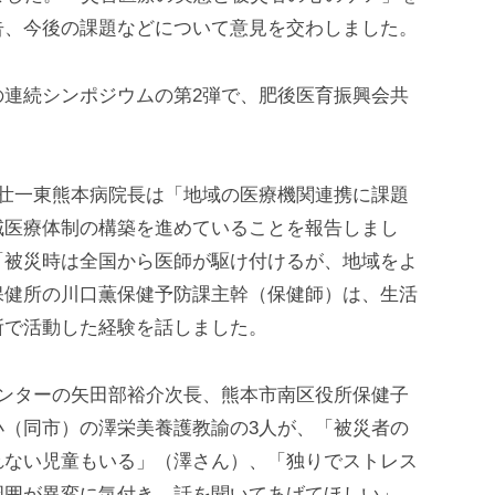
告、今後の課題などについて意見を交わしました。
の連続シンポジウムの第2弾で、肥後医育振興会共
田壮一東熊本病院長は「地域の医療機関連携に課題
域医療体制の構築を進めていることを報告しまし
「被災時は全国から医師が駆け付けるが、地域をよ
保健所の川口薫保健予防課主幹（保健師）は、生活
所で活動した経験を話しました。
センターの矢田部裕介次長、熊本市南区役所保健子
小（同市）の澤栄美養護教諭の3人が、「被災者の
れない児童もいる」（澤さん）、「独りでストレス
周囲が異変に気付き、話を聞いてあげてほしい」