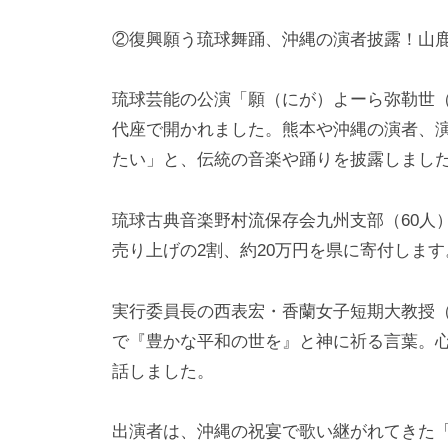
②復興願う琉球舞踊、沖縄の演者披露！山
琉球芸能の公演「願（にが）よーら弥勒世（
代座で開かれました。熊本や沖縄の演者、演
たい」と、伝統の音楽や踊りを披露しまし
琉球古典音楽野村流保存会九州支部（60人
売り上げの2割、約20万円を県に寄付します
実行委員長の西表宏・香蘭女子短期大教授（
で『豊かな平和の世を』と神に祈る言葉。
話しました。
出演者は、沖縄の祝宴で歌い継がれてきた