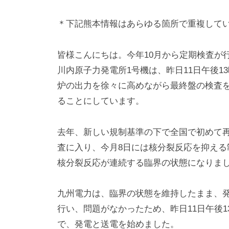
i
y
＊下記熊本情報はあらゆる箇所で重複して
a
m
皆様こんにちは。今年10月から定期検査が
a
川内原子力発電所1号機は、昨日11日午後
炉の出力を徐々に高めながら最終盤の検査
ることにしています。
去年、新しい規制基準の下で全国で初めて再
査に入り、今月8日には核分裂反応を抑える
核分裂反応が連続する臨界の状態になりま
九州電力は、臨界の状態を維持したまま、
行い、問題がなかったため、昨日11日午後
で、発電と送電を始めました。