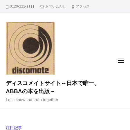
コ
0120-222-1111
お問い合わせ
アクセス
ン
テ
ン
ツ
へ
ス
キ
メ
ニ
ッ
ュ
ー
プ
ディスコメイトサイト～日本で唯一、
ABBAの本を出版～
Let's know the truth together
注目記事