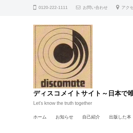
コ
0120-222-1111
お問い合わせ
アク
ン
テ
ン
ツ
へ
ス
キ
ッ
プ
ディスコメイトサイト～日本で唯
Let's know the truth together
ホーム
お知らせ
自己紹介
出版した本