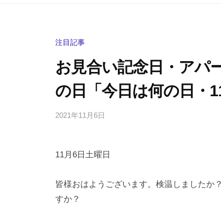
注目記事
お見合い記念日・アパ
の日「今日は何の日・1
2021年11月6日
b
/
y
0
h
件
11月6日土曜日
i
の
g
コ
a
メ
皆様おはようございます。検温しましたか
s
ン
すか？
h
ト