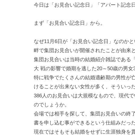
i
今日は「お見合い記念日」「アパート記念
y
a
まず「お見合い記念日」から。
m
a
なぜ11月6日が「お見合い記念日」なのかという
畔で集団お見合いが開催されたことが由来
集団お見合いは当時の結婚紹介雑誌である
大 戦の影響で婚期を逃した20～50歳の男女
特に戦争でたくさんの結婚適齢期の男性が
けることが出来ない女性が多く、そういっ
386人のお見合いは大規模なもので、現代
のでしょうか。
会場では相手を探して、集団お見合いの終
書を申し込む事ができるという仕組みだっ
現在ではそもそも結婚をせずに生涯独身を