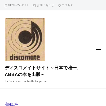
コ
0120-222-1111
お問い合わせ
アクセス
ン
テ
ン
ツ
へ
ス
キ
メ
ニ
ッ
ュ
ー
プ
ディスコメイトサイト～日本で唯一、
ABBAの本を出版～
Let's know the truth together
注目記事