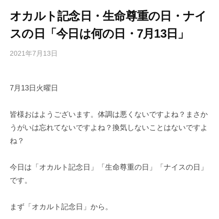
オカルト記念日・生命尊重の日・ナイ
スの日「今日は何の日・7月13日」
2021年7月13日
b
/
y
0
h
件
7月13日火曜日
i
の
g
コ
a
メ
皆様おはようございます。体調は悪くないですよね？まさか
s
ン
うがいは忘れてないですよね？換気しないことはないですよ
h
ト
ね？
i
y
今日は「オカルト記念日」「生命尊重の日」「ナイスの日」
a
です。
m
a
まず「オカルト記念日」から。