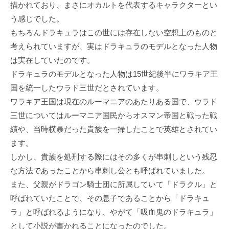
描かれており、まさにオカルトを代表するキャラクターとい
う感じでした。
もちろんドラキュラはこの世には存在しない空想上のものと
考えられていますが、実はドラキュラのモデルとなった人物
は実在していたのです。
ドラキュラのモデルとなった人物は15世紀後半にワラキア王
国を統一したウラド三世だとされています。
ワラキア王国は現在のルーマニアのあたりある国で、ウラド
三世についてはルーマニア国民からオスマン帝国と戦った戦
績や、当時横暴だった貴族を一掃したことで英雄とされてい
ます。
しかし、貴族を処刑する際にはその多くが串刺しという残忍
な方法であったことから串刺し公とも呼ばれていました。
また、父親がドラゴン騎士団に所属していて「ドラクル」と
呼ばれていたことで、その息子であることから「ドラキュ
ラ」と呼ばれるようになり、やがて「吸血鬼のドラキュラ」
として小説が書かれることになったのでした。