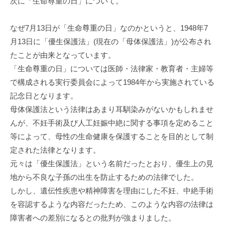
次に「生命尊重の日」について。
なぜ7月13日が「生命尊重の日」なのかというと、1948年7
月13日に「優生保護法」(現在の「母体保護法」)が公布され
たことが由来となっています。
「生命尊重の日」については医師・法律家・教育者・主婦等
で構成される実行委員会によって1984年から実施されている
記念日となります。
母体保護法という法律はあまり耳馴染みがないかもしれませ
んが、不妊手術及び人工妊娠中絶に関する事項を定めること
等によって、母性の生命健康を保護することを目的として制
定された法律となります。
元々は「優生保護法」という名前だったとおり、優生上の見
地から不良な子孫の出生を防止するための法律でした。
しかし、遺伝性疾患や精神障害を理由にした不妊、中絶手術
を容認するような内容だったため、このような内容の法律は
障害者への差別になるとの批判が強まりました。