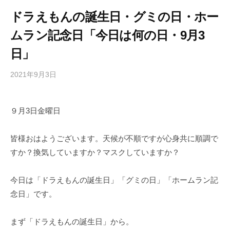
ドラえもんの誕生日・グミの日・ホー
ムラン記念日「今日は何の日・9月3
日」
2021年9月3日
b
/
y
0
h
件
９月3日金曜日
i
の
g
コ
a
メ
皆様おはようございます。天候が不順ですが心身共に順調で
s
ン
すか？換気していますか？マスクしていますか？
h
ト
i
今日は「ドラえもんの誕生日」「グミの日」「ホームラン記
y
念日」です。
a
m
まず「ドラえもんの誕生日」から。
a