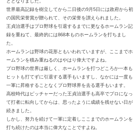
ととなりました。
世界最高記録を樹立してから二日後の9月5日には政府から初
の国民栄誉賞が贈られて、その栄誉を讃えられました。
王貞治選手はプロ野球を引退するまでに更なるホームラン記
録を重ねて、最終的には868本ものホームランを打ちまし
た。
ホームランは野球の花形ともいわれていますが、ここまでホ
ームランを積み重ねるのはやはり偉大ですよね。
プロ野球の世界は厳しく、ホームランを打つどころか一本も
ヒットも打てずに引退する選手もいますし、なかには一度も
一軍に昇格することなくプロ野球界を去る選手もいます。
高校時代はピッチャーだった王貞治選手も高卒でプロになっ
て打者に転向してからは、思ったように成績を残せない日が
続きました。
しかし、努力を続けて一軍に定着しここまでのホームランを
打ち続けたのは本当に偉大なことですよね。