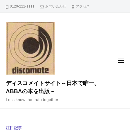
コ
0120-222-1111
お問い合わせ
アクセス
ン
テ
ン
ツ
へ
ス
キ
メ
ニ
ッ
ュ
ー
プ
ディスコメイトサイト～日本で唯一、
ABBAの本を出版～
Let's know the truth together
注目記事