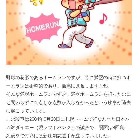
野球の花形であるホームランですが、特に満塁の時に打つホ
ームランは衝撃的であり、最高に興奮しますよね。
そんな満塁ホームランですが、満塁ホームランを打ったのに
も関わらずに１点しか点数が入らなかったという珍事が過去
に起こっています。
この珍事は2004年9月20日に札幌ドームで行なわれた日本ハ
ム対ダイエー（現ソフトバンク）の試合で、場面は9回裏二
死満塁で打席には新庄剛志選手が立っていました。