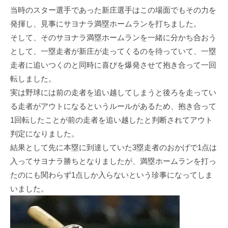
当時のスター選手であった新庄選手はこの場面でもその力を
発揮し、見事にサヨナラ満塁ホームランを打ちました。
そして、そのサヨナラ満塁ホームランを一緒に分かち合おう
として、一塁走者が新庄が走ってくるのを待っていて、一塁
走者に追いつくのと同時に喜びを爆発させて抱き合って一回
転しました。
実は野球には前の走者を追い越してしまうと後ろを走ってい
る走者がアウトになるというルールがあるため、抱き合って
1回転したことが前の走者を追い越したと判断されてアウト
判定になりました。
結果として先に本塁に到達していた3塁走者のおかげで1点は
入ってサヨナラ勝ちとなりましたが、満塁ホームランを打っ
たのにも関わらず1点しか入らないという珍事になってしま
いました。