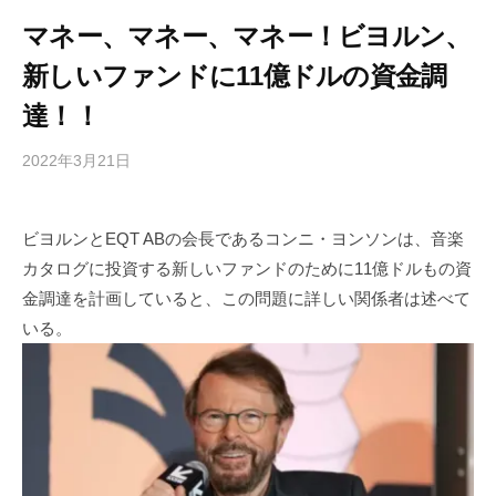
マネー、マネー、マネー！ビヨルン、
新しいファンドに11億ドルの資金調
達！！
2022年3月21日
b
/
y
0
h
件
ビヨルンとEQT ABの会長であるコンニ・ヨンソンは、音楽
i
の
カタログに投資する新しいファンドのために11億ドルもの資
g
コ
a
メ
金調達を計画していると、この問題に詳しい関係者は述べて
s
ン
いる。
h
ト
i
y
a
m
a