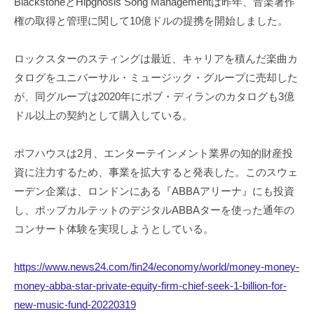
BlackstoneとHipgnosis Song Managementは昨年、音楽著作
権の取得と管理に関して10億ドルの提携を開始しました。
ロックスターのスティングは最近、キャリアを積んだ楽曲カ
タログをユニバーサル・ミュージック・グループに売却した
が、同グループは2020年にボブ・ディランのカタログも3億
ドル以上の契約として購入している。
ポフハウスは2月、エンターテインメント業界の知的財産投
資に注力するため、事業を拡大すると発表した。このスウェ
ーデン企業は、ロンドンにある『ABBAアリーナ』にも投資
し、ポップカルテットのデジタルABBAターを使った通年の
コンサート体験を実現しようとしている。
https://www.news24.com/fin24/economy/world/money-money-
money-abba-star-private-equity-firm-chief-seek-1-billion-for-
new-music-fund-20220319