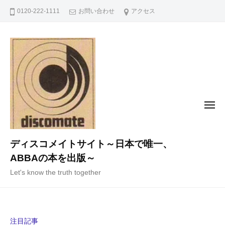
コ
0120-222-1111
お問い合わせ
アクセス
ン
テ
ン
ツ
へ
ス
キ
メ
ニ
ッ
ュ
ー
プ
ディスコメイトサイト～日本で唯一、
ABBAの本を出版～
Let's know the truth together
注目記事