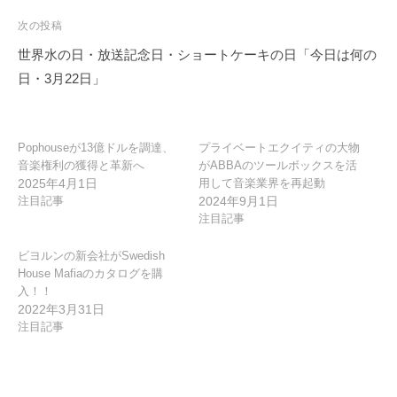
ビ
ゲ
次の投稿
ー
世界水の日・放送記念日・ショートケーキの日「今日は何の
シ
日・3月22日」
ョ
ン
Pophouseが13億ドルを調達、
プライベートエクイティの大物
音楽権利の獲得と革新へ
がABBAのツールボックスを活
2025年4月1日
用して音楽業界を再起動
注目記事
2024年9月1日
注目記事
ビヨルンの新会社がSwedish
House Mafiaのカタログを購
入！！
2022年3月31日
注目記事