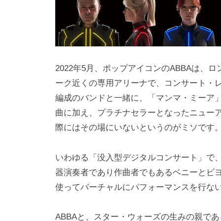
i
y
a
m
a
2022年5月、ポップアイコンのABBAは
ーク近くの専用アリーナで、コンサート・レジデ
編成のバンドと一緒に、「マンマ・ミーア
曲に加え、プラチナセラーとなったニューアル
際にはその場にいないというのがミソです。AB
いわゆる「没入型デジタルコンサート」で
器演奏者であり作曲者でもあるベニーとビヨ
使ってバーチャルにパフォーマンスを行な
ABBAと、スター・ウォーズの生みの親で