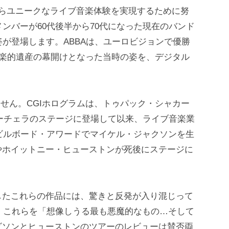
からユニークなライブ音楽体験を実現するために努
は、メンバーが60代後半から70代になった現在のバンド
姿が登場します。ABBAは、ユーロビジョンで優勝
音楽的遺産の幕開けとなった当時の姿を、デジタル
りません。CGIホログラムは、トゥパック・シャカー
コーチェラのステージに登場して以来、ライブ音楽業
のビルボード・アワードでマイケル・ジャクソンを生
やホイットニー・ヒューストンが死後にステージに
。
したこれらの作品には、驚きと反発が入り混じって
は、これらを「想像しうる最も悪魔的なもの…そして
ビソンとヒューストンのツアーのレビューは賛否両