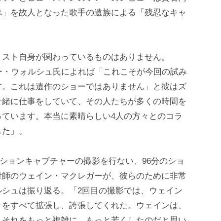
べ」を故人となった歌手の遺族による「残忍なキャ
ィスト自身が関わっているものはありません。
イリー・ウォルシュ氏によれば「これこそが今回の試み
す。これは遺作のショーではありません」と彼はズ
一緒に仕事をしていて、その人たちが多くの時間を
っています。本当に素晴らしい4人の方々とのコラ
した」。
モーションキャプチャーの撮影を行ない、96分のショ
付師のウェイン・マクレガーが、彼らのために非常
ルシュは振り返る。「2回目の撮影では、ウェイン
きをすべて拡張し、誇張してくれた。ウェインは、
、それをもっと複雑に、もっと若くしたのだと思い