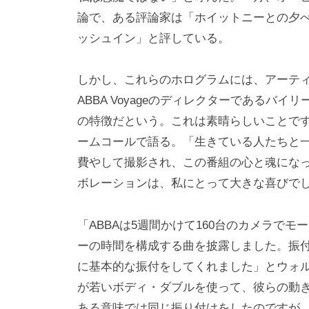
論で、ある評論家は「ホイットニーとの夕
ッシュイン」と評している。
しかし、これらのホログラムには、アーテ
ABBA Voyageのディレクターであるバ
の特徴だという。これは素晴らしいことで
ームコールで語る。「生きている人たちと
費やして撮影され、この番組の心と魂にな
ボレーションは、私にとって大きな喜びで
「ABBAは5週間かけて160台のカメラで
ーの時間を構成する曲を披露しました。振
に基本的な振付をしてくれました」とウォ
が若いボディ・ダブルを使って、彼らの動
ある意味では同じ振り付けをしたのですが