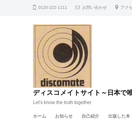
コ
0120-222-1111
お問い合わせ
アク
ン
テ
ン
ツ
へ
ス
キ
ッ
プ
ディスコメイトサイト～日本で唯
Let's know the truth together
ホーム
お知らせ
自己紹介
出版した本