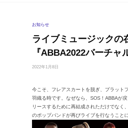
お知らせ
ライブミュージックの
『ABBA2022バーチ
2022年1月8日
b
/
y
0
h
件
今こそ、フレアスカートを脱ぎ、プラット
i
の
g
コ
羽織る時です。なぜなら、SOS！ABBAが
a
メ
リースするために再結成されただけでなく、
s
ン
のポップバンドが再びライブを行なうこと
h
ト