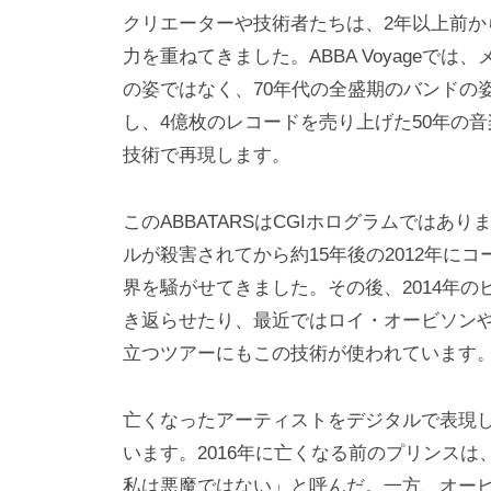
クリエーターや技術者たちは、2年以上前
力を重ねてきました。ABBA Voyageで
の姿ではなく、70年代の全盛期のバンドの
し、4億枚のレコードを売り上げた50年の
技術で再現します。
このABBATARSはCGIホログラムではあ
ルが殺害されてから約15年後の2012年に
界を騒がせてきました。その後、2014年
き返らせたり、最近ではロイ・オービソン
立つツアーにもこの技術が使われています
亡くなったアーティストをデジタルで表現
います。2016年に亡くなる前のプリンス
私は悪魔ではない」と呼んだ。一方、オー