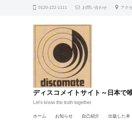
コ
0120-222-1111
お問い合わせ
アク
ン
テ
ン
ツ
へ
ス
キ
ッ
プ
ディスコメイトサイト～日本で唯
Let's know the truth together
ホーム
お知らせ
自己紹介
出版した本