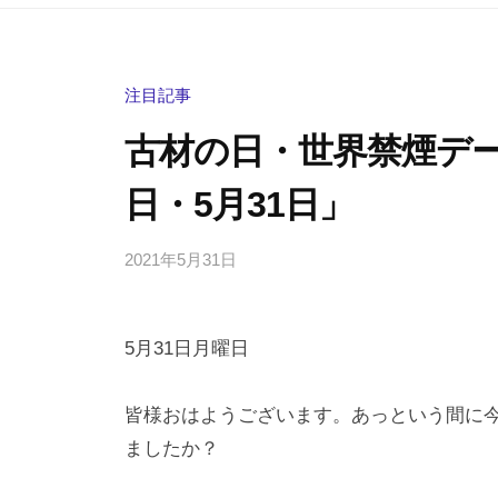
注目記事
古材の日・世界禁煙デ
日・5月31日」
2021年5月31日
b
/
y
0
h
件
5月31日月曜日
i
の
g
コ
a
メ
皆様おはようございます。あっという間に
s
ン
ましたか？
h
ト