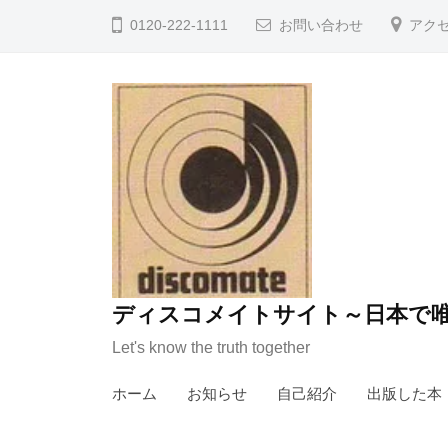
コ
0120-222-1111
お問い合わせ
アク
ン
テ
ン
ツ
へ
ス
キ
ッ
プ
ディスコメイトサイト～日本で唯
Let's know the truth together
ホーム
お知らせ
自己紹介
出版した本