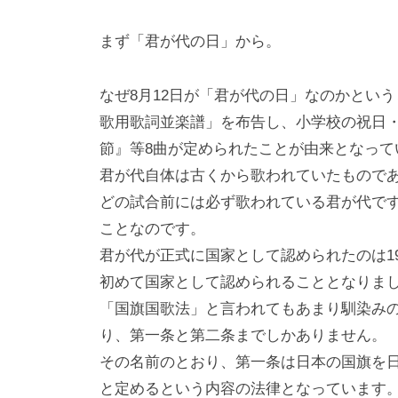
i
y
まず「君が代の日」から。
a
m
なぜ8月12日が「君が代の日」なのかという
a
歌用歌詞並楽譜」を布告し、小学校の祝日
節』等8曲が定められたことが由来となって
君が代自体は古くから歌われていたもので
どの試合前には必ず歌われている君が代で
ことなのです。
君が代が正式に国家として認められたのは19
初めて国家として認められることとなりま
「国旗国歌法」と言われてもあまり馴染み
り、第一条と第二条までしかありません。
その名前のとおり、第一条は日本の国旗を
と定めるという内容の法律となっています