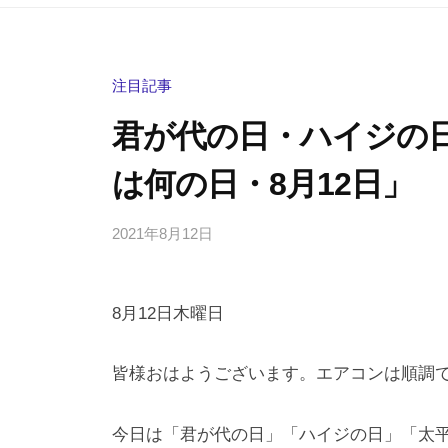
注目記事
君が代の日・ハイジの
は何の日・8月12日」
2021年8月12日
b
/
y
0
h
件
8月12日木曜日
i
の
g
コ
a
メ
皆様おはようございます。エアコンは順調
s
ン
h
ト
今日は「君が代の日」「ハイジの日」「太