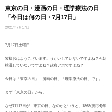
東京の日・漫画の日・理学療法の日
「今日は何の日・7月17日」
2021年7月17日
b
/
y
0
h
件
7月17日土曜日
i
の
g
コ
a
メ
皆様おはようございます。うがいしていないですよね？今朝
s
ン
検温していないですよね？政府アホですよね？
h
ト
i
今日は「東京の日」「漫画の日」「理学療法の日」です。
y
a
まず「東京の日」から。
m
a
なぜ7月17日が「東京の日」なのかというと、1868(慶応4)年