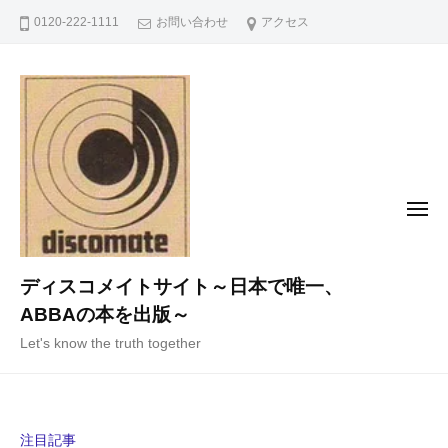
コ
0120-222-1111
お問い合わせ
アクセス
ン
テ
ン
ツ
へ
ス
キ
メ
ニ
ッ
ュ
ー
プ
ディスコメイトサイト～日本で唯一、
ABBAの本を出版～
Let's know the truth together
注目記事