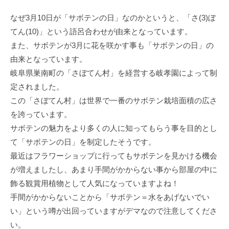
なぜ3月10日が「サボテンの日」なのかというと、「さ(3)ぼ
てん(10)」という語呂合わせが由来となっています。
また、サボテンが3月に花を咲かす事も「サボテンの日」の
由来となっています。
岐阜県巣南町の「さぼてん村」を経営する岐孝園によって制
定されました。
この「さぼてん村」は世界で一番のサボテン栽培面積の広さ
を誇っています。
サボテンの魅力をより多くの人に知ってもらう事を目的とし
て「サボテンの日」を制定したそうです。
最近はフラワーショップに行ってもサボテンを見かける機会
が増えましたし、あまり手間がかからない事から部屋の中に
飾る観賞用植物として人気になっていますよね！
手間がかからないことから「サボテン＝水をあげないでい
い」という噂が出回っていますがデマなので注意してくださ
い。