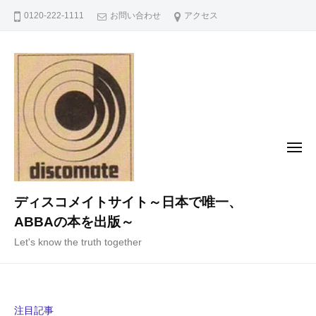
コ
0120-222-1111
お問い合わせ
アクセス
ン
テ
ン
ツ
へ
ス
キ
メ
ニ
ッ
ュ
ー
プ
ディスコメイトサイト～日本で唯一、
ABBAの本を出版～
Let's know the truth together
注目記事