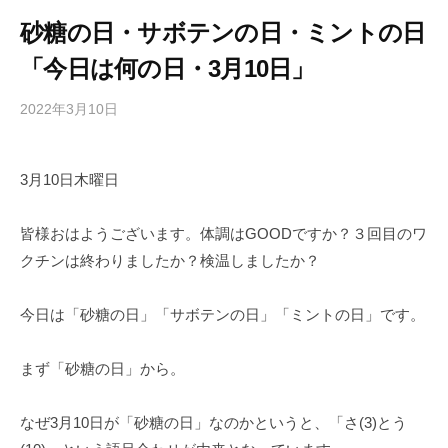
砂糖の日・サボテンの日・ミントの日
「今日は何の日・3月10日」
2022年3月10日
b
/
y
0
h
件
3月10日木曜日
i
の
g
コ
a
メ
皆様おはようございます。体調はGOODですか？３回目のワ
s
ン
クチンは終わりましたか？検温しましたか？
h
ト
i
今日は「砂糖の日」「サボテンの日」「ミントの日」です。
y
a
まず「砂糖の日」から。
m
a
なぜ3月10日が「砂糖の日」なのかというと、「さ(3)とう