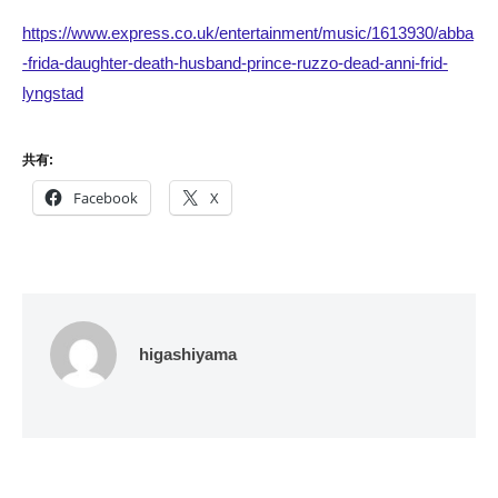
https://www.express.co.uk/entertainment/music/1613930/abba
-frida-daughter-death-husband-prince-ruzzo-dead-anni-frid-
lyngstad
共有:
Facebook
X
higashiyama