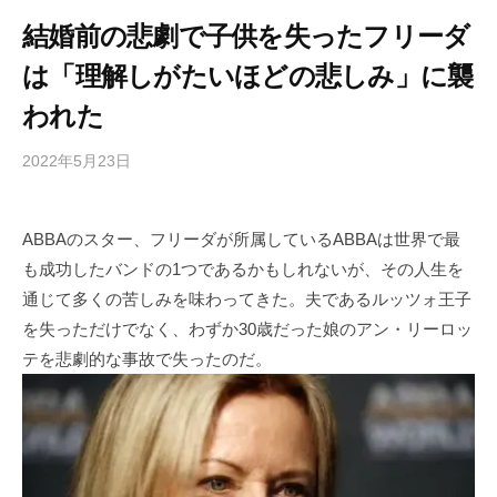
結婚前の悲劇で子供を失ったフリーダ
は「理解しがたいほどの悲しみ」に襲
われた
2022年5月23日
b
/
y
0
h
件
ABBAのスター、フリーダが所属しているABBAは世界で最
i
の
も成功したバンドの1つであるかもしれないが、その人生を
g
コ
a
メ
通じて多くの苦しみを味わってきた。夫であるルッツォ王子
s
ン
を失っただけでなく、わずか30歳だった娘のアン・リーロッ
h
ト
テを悲劇的な事故で失ったのだ。
i
y
a
m
a