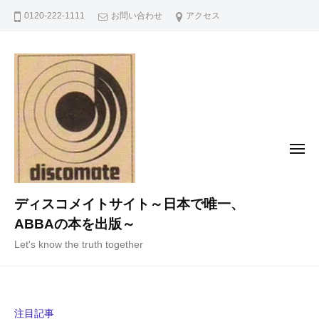
コ
0120-222-1111
お問い合わせ
アクセス
ン
テ
ン
ツ
へ
ス
キ
メ
ニ
ッ
ュ
ー
プ
ディスコメイトサイト～日本で唯一、
ABBAの本を出版～
Let's know the truth together
注目記事