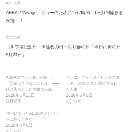
投
前の投稿
稿
ABBA『Voyage』ショーのために1日7時間、1ヶ月間撮影を
ナ
実施！！
ビ
ゲ
次の投稿
ー
ゴルフ場記念日・伊達巻の日・削り節の日「今日は何の日・
シ
5月24日」
ョ
ン
ABBAのフリーダが経験した
アンニ＝フリード・リングスタ
「言葉にできない悲しみ」――
ッド、80歳に 光と影に彩られ
娘と夫を失った壮絶な人生
た人生
2026年5月13日
2026年6月5日
注目記事
お知らせ
70代になったABBAのメンバー
をご覧ください。
2022年8月6日
お知らせ