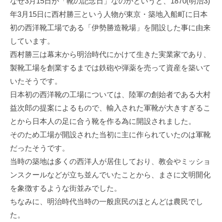
なぜ3月15日が「靴の記念日」なのかというと、1870(明治3)
年3月15日に西村勝三という人物が東京・築地入船町に日本
初の西洋靴工場である「伊勢勝造靴場」を開設した事に由来
しています。
西村勝三は幕末から明治時代にかけて生きた実業家であり、
製靴工場を創業するまでは鉄砲や弾薬を売って資産を築いて
いたそうです。
日本初の西洋靴の工場については、陸軍の創始者である大村
益次郎の提案によるもので、輸入された軍靴が大きすぎるこ
とから日本人の足に合う靴を作る為に開設されました。
そのため工場が開設された当初に主に作られていたのは軍靴
だったそうです。
当時の築地は多くの西洋人が居住しており、教会やミッショ
ンスクールなどが立ち並んでいたことから、まさに文明開化
を象徴するような街並みでした。
ちなみに、明治時代当時の一般庶民のほとんどは農民でし
た。