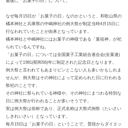
最後に「お菓子の日」について。
なぜ毎月15日が「お菓子の日」なのかというと、和歌山県の
橘本神社と兵庫県の中嶋神社の例大祭が制定当時4月15日に
行なわれていたことが由来となっています。
橘本神社と中嶋神社にはお菓子の神様である「菓祖神」が祀
られているんですね。
「お菓子の日」については全国菓子工業組合連合会(全菓連)
によって1981(昭和56)年に制定された記念日となります。
例大祭と言われてもあまりピンとこない人も多いかもしれま
せんが、例大祭はその神社によって定められた日に行われる
祭祀のことです。
その神社に祭られている神様や、その神社にまつわる特別な
日に例大祭が行われることが多いそうです。
実は例大祭は俗称であり、正式名称は大祭式例祭（たいさい
しきれいさい）となっています。
毎月15日は「お菓子の日」ということで、普段からダイエッ