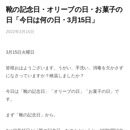
靴の記念日・オリーブの日・お菓子の
日「今日は何の日・3月15日」
2022年3月15日
b
/
y
0
h
件
3月15日火曜日
i
の
g
コ
a
メ
皆様おはようございます。うがい、手洗い、消毒を欠かさず
s
ン
になさっていますか？検温しましたか？
h
ト
i
今日は「靴の記念日」「オリーブの日」「お菓子の日」で
y
す。
a
m
まず「靴の記念日」から。
a