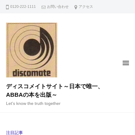
コ
0120-222-1111
お問い合わせ
アクセス
ン
テ
ン
ツ
へ
ス
キ
メ
ニ
ッ
ュ
ー
プ
ディスコメイトサイト～日本で唯一、
ABBAの本を出版～
Let's know the truth together
注目記事