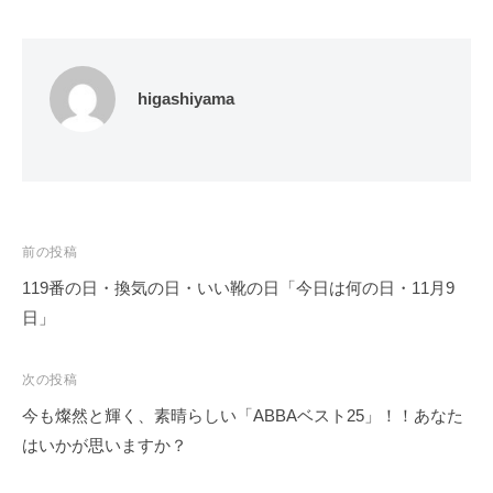
higashiyama
投
前の投稿
稿
119番の日・換気の日・いい靴の日「今日は何の日・11月9
ナ
日」
ビ
ゲ
次の投稿
ー
今も燦然と輝く、素晴らしい「ABBAベスト25」！！あなた
シ
はいかが思いますか？
ョ