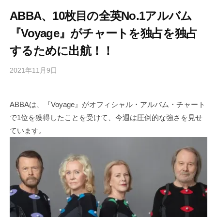
ABBA、10枚目の全英No.1アルバム
『Voyage』がチャートを独占を独占
するために出航！！
2021年11月9日
b
/
y
0
h
件
ABBAは、『Voyage』がオフィシャル・アルバム・チャート
i
の
で1位を獲得したことを受けて、今週は圧倒的な強さを見せ
g
コ
a
メ
ています。
s
ン
h
ト
i
y
a
m
a