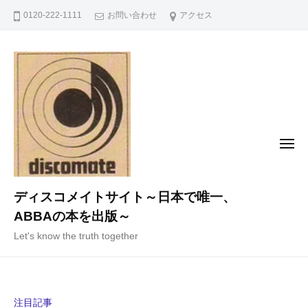
コ
0120-222-1111
お問い合わせ
アクセス
ン
テ
ン
ツ
へ
ス
キ
メ
ニ
ッ
ュ
ー
プ
ディスコメイトサイト～日本で唯一、
ABBAの本を出版～
Let's know the truth together
注目記事