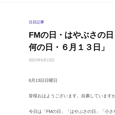
注目記事
FMの日・はやぶさの
何の日・６月１３日」
2021年6月13日
b
/
y
0
h
件
6月13日日曜日
i
の
g
コ
a
メ
皆様おはようございます。自粛しています
s
ン
h
ト
今日は「FMの日」「はやぶさの日」「小さ