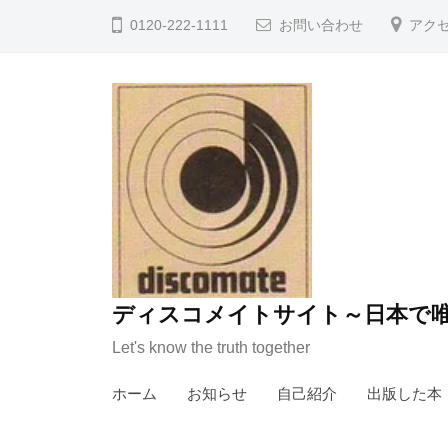
コ
0120-222-1111
お問い合わせ
アク
ン
テ
ン
ツ
へ
ス
キ
ッ
プ
ディスコメイトサイト～日本で唯
Let's know the truth together
ホーム
お知らせ
自己紹介
出版した本