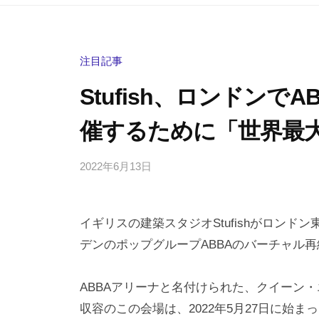
注目記事
Stufish、ロンドン
催するために「世界最
2022年6月13日
b
/
y
0
h
件
イギリスの建築スタジオStufishがロンドン
i
の
g
コ
デンのポップグループABBAのバーチャル
a
メ
s
ン
ABBAアリーナと名付けられた、クイーン・
h
ト
収容のこの会場は、2022年5月27日に始