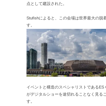
i
点として建設された。
y
a
Stufishによると、この会場は世界最大
m
す。
a
イベントと構造のスペシャリストであるES 
がデジタルショーを途切れることなく見る
す。