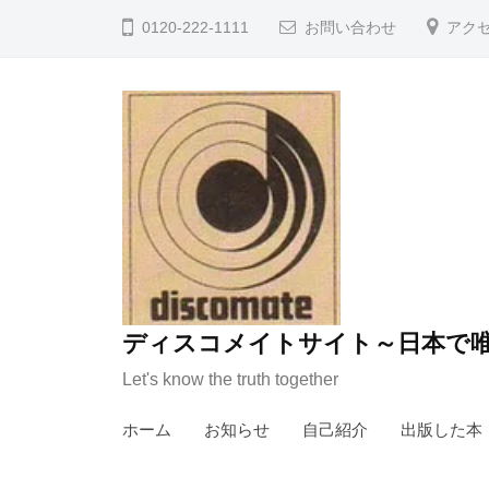
コ
0120-222-1111
お問い合わせ
アク
ン
テ
ン
ツ
へ
ス
キ
ッ
プ
ディスコメイトサイト～日本で唯
Let's know the truth together
ホーム
お知らせ
自己紹介
出版した本