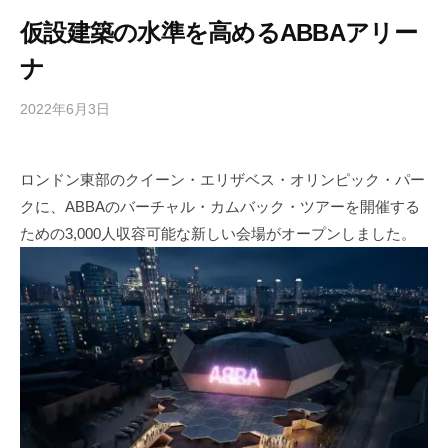
仮設建築の水準を高めるABBAアリー
ナ
2022年6月3日
b
/
y
0
h
件
ロンドン東部のクイーン・エリザベス・オリンピック・パー
i
の
クに、ABBAのバーチャル・カムバック・ツアーを開催する
g
コ
a
メ
ための3,000人収容可能な新しい会場がオープンしました。
s
ン
h
ト
i
y
a
m
a