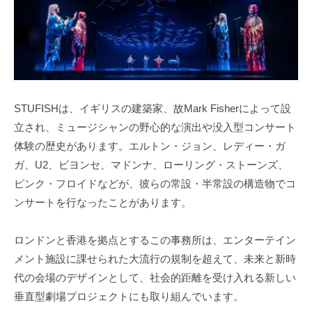
STUFISHは、イギリスの建築家、故Mark Fisherによって設
立され、ミュージシャンの野心的な演出や没入型コンサート
体験の歴史があります。エルトン・ジョン、レディー・ガ
ガ、U2、ビヨンセ、マドンナ、ローリング・ストーンズ、
ピンク・フロイドなどが、彼らの常設・半常設の構造物でコ
ンサートを行なったことがあります。
ロンドンと香港を拠点とするこの事務所は、エンターテイン
メント施設に課せられた大流行の規制を超えて、未来と新時
代の会場のデザインとして、社会的距離を受け入れる新しい
垂直型劇場プロジェクトにも取り組んでいます。