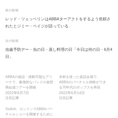
投
前の投稿
稿
レッド・ツェッペリンはABBAターアクトをするよう依頼さ
ナ
れたとジミー・ペイジが語っている
ビ
ゲ
次の投稿
ー
虫歯予防デー・虫の日・蒸し料理の日「今日は何の日・6月4
シ
日」
ョ
ン
ABBAの仮設・移動可能なアリ
木材を使った仮設会場で、
ーナで、象徴的なバンドの仮想
ABBAのバーチャル体験ができ
再結成ツアーを開催
る70年代のポップスを再現
2022年6月7日
2022年6月14日
注目記事
注目記事
Stufish、ロンドンでABBAバー
チャルショーを開催するために