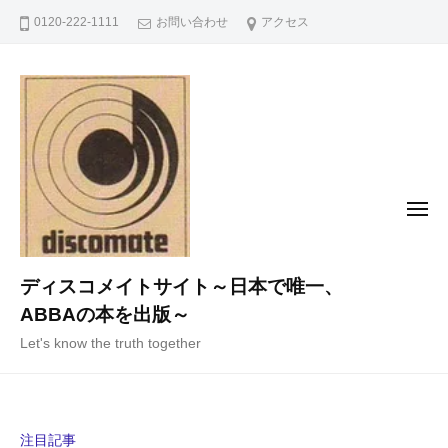
コ
0120-222-1111
お問い合わせ
アクセス
ン
テ
ン
ツ
へ
ス
キ
メ
ニ
ッ
ュ
ー
プ
ディスコメイトサイト～日本で唯一、
ABBAの本を出版～
Let's know the truth together
注目記事