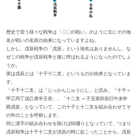
歴史で習う様々な戦争は「〇〇の戦い」のように主にその地
名が戦いの名前の由来になっていますよね。
しかし、戊辰戦争の「戊辰」という地名はありませんし、な
ぜこの戦争が戊辰戦争と後に呼ばれるようになったのでしょ
うか。
実は戊辰とは「十干十二支」というものが由来となっていま
す。
「十干十二支」は「じっかんじゅうにし」と読み、「十干＝
甲乙丙丁戊己庚辛壬癸」、「十二支 ＝子丑寅卯辰巳午未申
酉戌亥」となっていて、この十干と十二支を組み合わせてそ
の年のことを呼称します。
同じ漢字の組み合わせを除けば60通りとなっていて、つまり
戊辰戦争は十干十二支が戊辰の時に起こったことから、戊辰