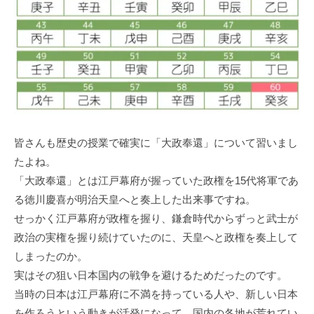
皆さんも歴史の授業で確実に「大政奉還」について習いまし
たよね。
「大政奉還」とは江戸幕府が握っていた政権を15代将軍であ
る徳川慶喜が明治天皇へと奏上した出来事ですね。
せっかく江戸幕府が政権を握り、鎌倉時代からずっと武士が
政治の実権を握り続けていたのに、天皇へと政権を奏上して
しまったのか。
実はその狙い日本国内の戦争を避けるためだったのです。
当時の日本は江戸幕府に不満を持っている人や、新しい日本
を作ろうという動きが活発になって、国内の各地が荒れてい