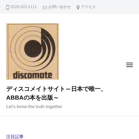
コ
0120-222-1111
お問い合わせ
アクセス
ン
テ
ン
ツ
へ
ス
キ
メ
ニ
ッ
ュ
ー
プ
ディスコメイトサイト～日本で唯一、
ABBAの本を出版～
Let's know the truth together
注目記事