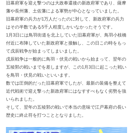
旧幕府軍を迎え撃つのは大政奉還後の新政府軍であり、薩摩
藩や長州藩、土佐藩による軍勢が中心となっていました。
旧幕府軍の兵力が1万人だったのに対して、新政府軍の兵力
はその半数である5千人程度しかいなかったそうです。
1月3日には鳥羽街道を北上していた旧幕府軍が、鳥羽小枝橋
付近に布陣していた新政府軍と接触し、この日この時をもっ
て戊辰戦争が始まってしまいました。
戊辰戦争は一般的に鳥羽・伏見の戦いから始まって、翌年の
五稜郭の戦いまでを差しますが、この1月3日に起こった戦い
を鳥羽・伏見の戦いといいます。
数では圧倒的だった旧幕府軍でしたが、最新の装備を整えて
近代戦術で迎え撃った新政府軍にはなすすべもなく劣勢を強
いられました。
そして、翌年の五稜郭の戦いで本当の意味で江戸幕府の長い
歴史に終止符を打つこととなりました。