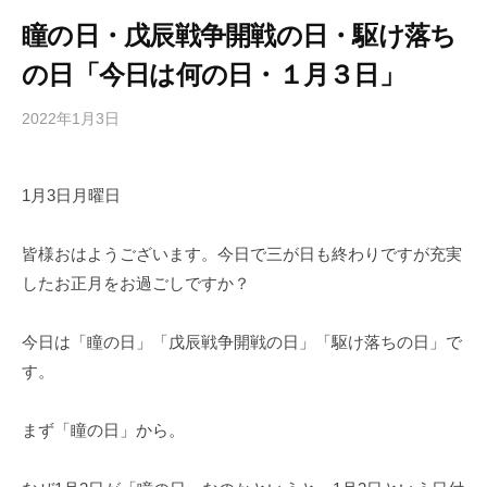
瞳の日・戊辰戦争開戦の日・駆け落ち
の日「今日は何の日・１月３日」
2022年1月3日
b
/
y
0
h
件
1月3日月曜日
i
の
g
コ
a
メ
皆様おはようございます。今日で三が日も終わりですが充実
s
ン
したお正月をお過ごしですか？
h
ト
i
今日は「瞳の日」「戊辰戦争開戦の日」「駆け落ちの日」で
y
す。
a
m
まず「瞳の日」から。
a