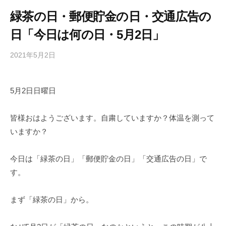
緑茶の日・郵便貯金の日・交通広告の
日「今日は何の日・5月2日」
2021年5月2日
b
/
y
0
h
件
5月2日日曜日
i
の
g
コ
a
メ
皆様おはようございます。自粛していますか？体温を測って
s
ン
いますか？
h
ト
i
今日は「緑茶の日」「郵便貯金の日」「交通広告の日」で
y
す。
a
m
まず「緑茶の日」から。
a