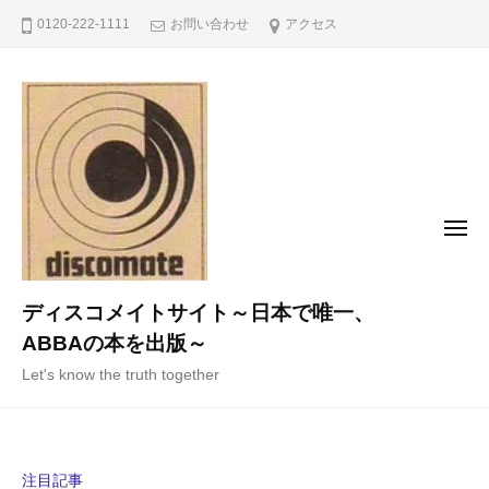
コ
0120-222-1111
お問い合わせ
アクセス
ン
テ
ン
ツ
へ
ス
キ
メ
ニ
ッ
ュ
ー
プ
ディスコメイトサイト～日本で唯一、
ABBAの本を出版～
Let's know the truth together
注目記事