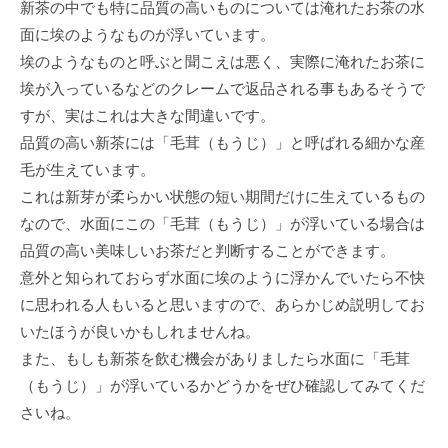
新茶の中でも特に品質の⾼いものについては淹れたお茶の⽔
⾯に埃のようなものが浮いています。
埃のようなものと呼ぶと聞こえは悪く、実際に淹れたお茶に
埃が⼊っているなどのクレームで返品される事もあるそうで
すが、実はこれは⼤きな間違いです。
品質の⾼い新茶には「⽑茸（もうじ）」と呼ばれる細かな産
⽑が⽣えています。
これは新芽が柔らかい状態の短い期間だけに⽣えているもの
なので、⽔⾯にこの「⽑茸（もうじ）」が浮いている場合は
品質の⾼い美味しいお茶だと判断することができます。
意外と知られておらず⽔⾯に埃のように浮かんでいたら不快
に思われる⼈もいると思いますので、あらかじめ説明してお
いたほうが良いかもしれませんね。
また、もしも新茶を飲む機会がありましたら⽔⾯に「⽑茸
（もうじ）」が浮いているかどうかをぜひ確認してみてくだ
さいね。