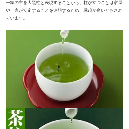
⼀家の主を⼤⿊柱と表現することから、柱が⽴つことは家屋
や⼀家が安定することを連想するため、縁起が良いともされ
ています。