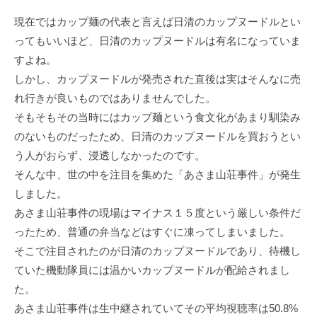
現在ではカップ麺の代表と⾔えば⽇清のカップヌードルとい
ってもいいほど、⽇清のカップヌードルは有名になっていま
すよね。
しかし、カップヌードルが発売された直後は実はそんなに売
れ⾏きが良いものではありませんでした。
そもそもその当時にはカップ麺という⾷⽂化があまり馴染み
のないものだったため、⽇清のカップヌードルを買おうとい
う⼈がおらず、浸透しなかったのです。
そんな中、世の中を注⽬を集めた「あさま⼭荘事件」が発⽣
しました。
あさま⼭荘事件の現場はマイナス１５度という厳しい条件だ
ったため、普通の弁当などはすぐに凍ってしまいました。
そこで注⽬されたのが⽇清のカップヌードルであり、待機し
ていた機動隊員には温かいカップヌードルが配給されまし
た。
あさま⼭荘事件は⽣中継されていてその平均視聴率は50.8%