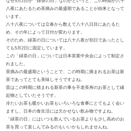
なぜ5⽉2⽇が「緑茶の⽇」なのかというと、この時期が⼋⼗
⼋夜にあたるため茶摘みの最盛期であることが由来となって
います。
⼋⼗⼋夜については⽴春から数えて⼋⼗⼋⽇⽬にあたるた
め、その年によって⽇付が変わります。
そのため、緑茶の⽇については⼋⼗⼋夜が別⽇であったとし
ても5⽉2⽇に固定しています。
この「緑茶の⽇」については⽇本茶業中央会によって制定さ
れました。
茶摘みの最盛期ということで、この時期に摘まれるお茶は新
茶であってとても美味しそうですよね。
昔はこの時期に積まれる新茶の事を不⽼⻑寿のお茶として縁
起物としていたそうです。
冷たいお茶も暖かいお茶もいろいろな⾷事にとてもよく会い
ますし、⽇本の⾷⽣活には⽋かせない飲み物ですよね。
「緑茶の⽇」にはいつも飲んでいるお茶よりも少し⾼めのお
茶を買って楽しんでみるのもいいかもしれませんね。