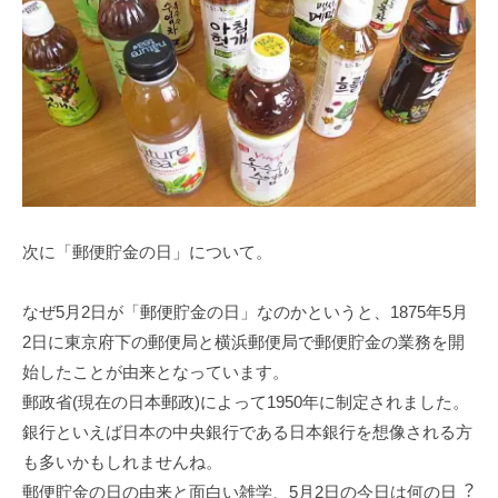
次に「郵便貯金の日」について。
なぜ5⽉2⽇が「郵便貯⾦の⽇」なのかというと、1875年5⽉
2⽇に東京府下の郵便局と横浜郵便局で郵便貯⾦の業務を開
始したことが由来となっています。
郵政省(現在の⽇本郵政)によって1950年に制定されました。
銀⾏といえば⽇本の中央銀⾏である⽇本銀⾏を想像される⽅
も多いかもしれませんね。
郵便貯⾦の⽇の由来と⾯⽩い雑学、5⽉2⽇の今⽇は何の⽇︖