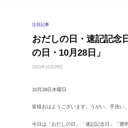
注目記事
おだしの日・速記記念
の日・10月28日」
2021年10月28日
b
/
y
0
h
件
10月28日木曜日
i
の
g
コ
a
メ
皆様おはようございます。うがい、手洗い
s
ン
h
ト
今日は「おだしの日」「速記記念日」「透