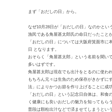
i
y
まず「おだしの日」から。
a
m
なぜ10月28日が「おだしの日」なのかという
a
漁民である角屋甚太郎氏の命日だったこと
「おだしの日」については大阪府箕面市に
日 となります。
おそらく「角屋甚太郎」という名前を聞い
多いはずです。
角屋甚太郎は現在でも出汁をとるのに使わ
もちろん元々は生魚のため保存がきかずに
法」によりかつお節を作り上げることに成
「おだしの日」という記念日自体は、和食
く健康にも良いおだしの魅力を知ってもら
普段は顆粒出汁などで済ませてしまうとい