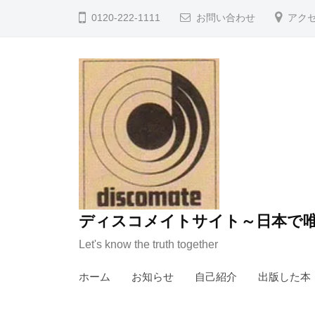
コ
0120-222-1111
お問い合わせ
アク
ン
テ
ン
ツ
へ
ス
キ
ッ
プ
ディスコメイトサイト～日本で唯
Let's know the truth together
ホーム
お知らせ
自己紹介
出版した本