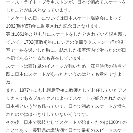
ーマス・ライト・ブラキストンが、日本で初めてスケートを
したことが由来となっています。
「スケートの日」については日本スケート場協会によって
1982(昭和57)年に制定された記念日となります。
実は1861年よりも前にスケートをしたとされている説も残っ
ていて、1792(寛政4)年にロシアの使節ラクスマン一行が根
室で一冬を過ごした時に、結氷した根室湾内で滑ったのが日
本初であるとする説も存在しています。
スケートは西洋風のイメージが強いため、江戸時代の時点で
既に日本にスケートがあったというのはとても意外ですよ
ね。
また、1877年にも札幌農学校に教師として赴任していたアメ
リカ人であるブルックスによってスケートが紹介されたのが
日本初という説も残っていて、日本で初めてスケートが滑ら
れたのかははっきりしていないそうです。
その後、日本で競技としてスケートが始まったのは1909年の
ことであり、長野県の諏訪湖で日本で最初のスピードスケー