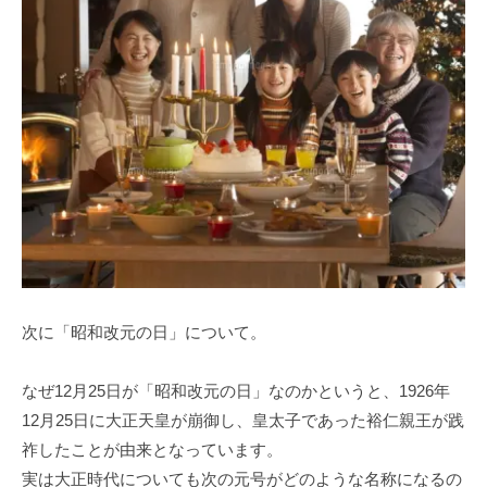
次に「昭和改元の日」について。
なぜ12月25日が「昭和改元の日」なのかというと、1926年
12月25日に大正天皇が崩御し、皇太子であった裕仁親王が践
祚したことが由来となっています。
実は大正時代についても次の元号がどのような名称になるの