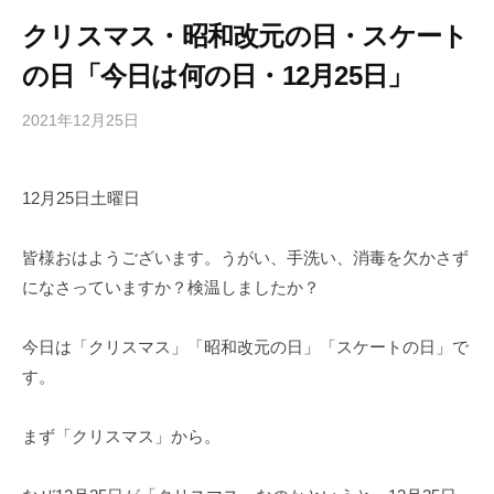
クリスマス・昭和改元の日・スケート
の日「今日は何の日・12月25日」
2021年12月25日
b
/
y
0
h
件
12月25日土曜日
i
の
g
コ
a
メ
皆様おはようございます。うがい、手洗い、消毒を欠かさず
s
ン
になさっていますか？検温しましたか？
h
ト
i
今日は「クリスマス」「昭和改元の日」「スケートの日」で
y
す。
a
m
まず「クリスマス」から。
a