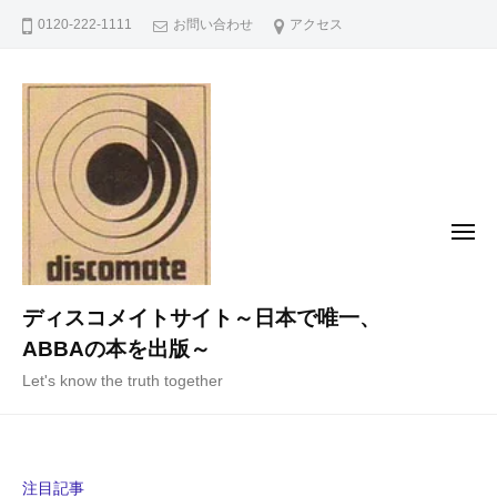
コ
0120-222-1111
お問い合わせ
アクセス
ン
テ
ン
ツ
へ
ス
キ
メ
ニ
ッ
ュ
ー
プ
ディスコメイトサイト～日本で唯一、
ABBAの本を出版～
Let's know the truth together
注目記事