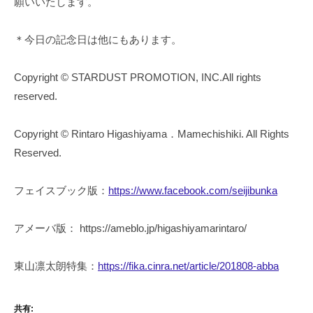
願いいたします。
＊今日の記念日は他にもあります。
Copyright © STARDUST PROMOTION, INC.All rights
reserved.
Copyright © Rintaro Higashiyama．Mamechishiki. All Rights
Reserved.
フェイスブック版：
https://www.facebook.com/seijibunka
アメーバ版： https://ameblo.jp/higashiyamarintaro/
東山凛太朗特集：
https://fika.cinra.net/article/201808-abba
共有: