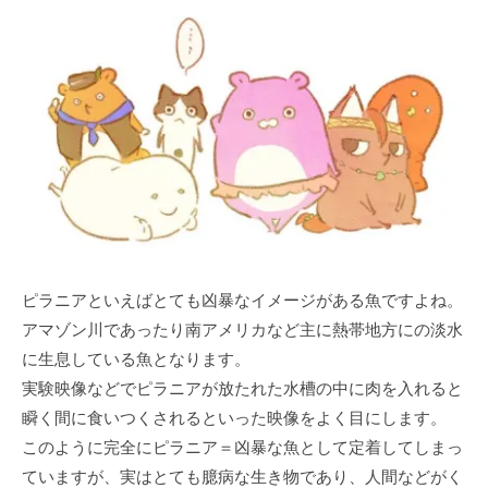
ピラニアといえばとても凶暴なイメージがある⿂ですよね。
アマゾン川であったり南アメリカなど主に熱帯地⽅にの淡⽔
に⽣息している⿂となります。
実験映像などでピラニアが放たれた⽔槽の中に⾁を⼊れると
瞬く間に⾷いつくされるといった映像をよく⽬にします。
このように完全にピラニア＝凶暴な⿂として定着してしまっ
ていますが、実はとても臆病な⽣き物であり、⼈間などがく