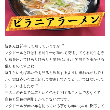
皆さんは闘⽜って知っていますか︖
マタドールと呼ばれる闘⽜⼠が暴れて突進してくる闘⽜を⾚
い布を⽤いてひらりひらりと華麗にかわして観衆を沸かせる
催しものですよね︕
闘⽜といえば⾚い⾊を⾒ると興奮するように思われがちです
が、実は⾚い布に反応して突進してきてるわけではないって
知っていましたか︖
⽜の⽬の⾊覚では⾚という⾊を判別することはできなくて、
⽩⾊と⿊⾊の判別しかできないのです。
マタドールが⾚い布を使っている事から⾚いものに反応して