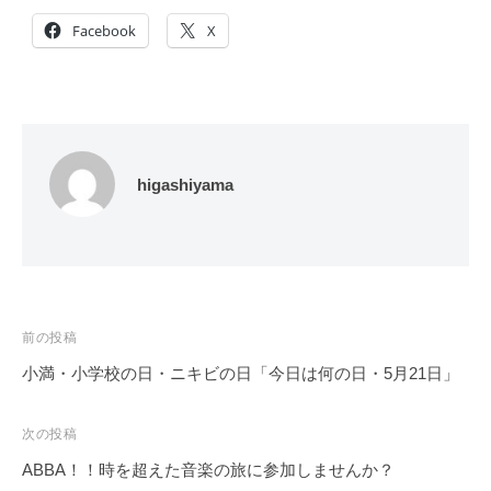
Facebook
X
higashiyama
投
前の投稿
稿
小満・小学校の日・ニキビの日「今日は何の日・5月21日」
ナ
ビ
次の投稿
ゲ
ABBA！！時を超えた音楽の旅に参加しませんか？