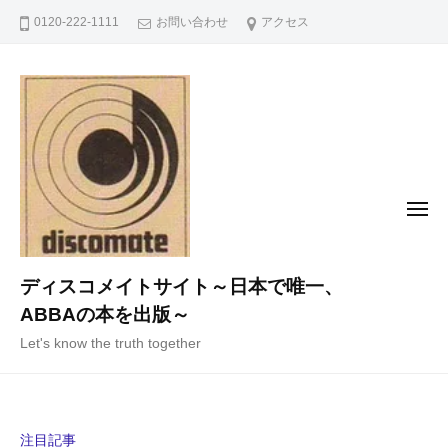
コ
0120-222-1111
お問い合わせ
アクセス
ン
テ
ン
ツ
へ
ス
キ
メ
ニ
ッ
ュ
ー
プ
ディスコメイトサイト～日本で唯一、
ABBAの本を出版～
Let's know the truth together
注目記事