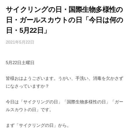
サイクリングの日・国際生物多様性の
日・ガールスカウトの日「今日は何の
日・5月22日」
2021年5月22日
b
/
y
0
h
件
5月22日土曜日
i
の
g
コ
a
メ
皆様おはようございます。うがい、手洗い、消毒を欠かさず
s
ン
になさっていますか？
h
ト
i
今日は「サイクリングの日」「国際生物多様性の日」「ガー
y
ルスカウトの日」です。
a
m
まず「サイクリングの日」から。
a