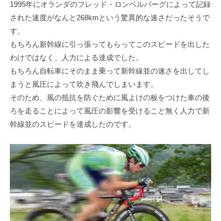
1995年にオランダのフレッド・ロンベルバーグによって記録
された速度がなんと268kmという驚異的な速さだったそうで
す。
もちろん新幹線に引っ張ってもらってこのスピードを出した
わけではなく、⼈⼒による達成でした。
もちろん⾃転⾞にそのまま乗って新幹線並の速さを出してし
まうと⾵圧によって吹き⾶んでしまいます。
そのため、⾵の抵抗を防ぐために⾵よけの板をつけた⾞の後
ろを⾛ることによって⾵圧の影響を受けること無く⼈⼒で新
幹線並のスピードを達成したのです。