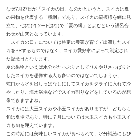
なぜ7月27日が「スイカの日」なのかというと、スイカは夏
の果物を代表する「横綱」であり、スイカの縞模様を綱に見
立て、七(な)2(ツー)七(な)で「夏の綱」とよむという語呂合
わせが由来となっています。
「スイカの日」については特定の農家が育てて出荷したスイ
カをPRするものではなく、スイカ愛好家によって制定され
た記念日となります。
夏の果物といえば水分がたっぷりとしてひんやりさっぱりと
したスイカを想像する人も多いのではないでしょうか。
蛇口から水を出しっぱなしにしてスイカをタライに入れて冷
やしたり、海水浴場などでスイカ割りなどをしているのが想
像できますよね。
スイカには大玉スイカや小玉スイカがありますが、どちらも
旬は夏場であり、特に７月については大玉スイカも小玉スイ
カも旬を迎えています。
この時期には美味しいスイカが食べられて、水分補給にもぴ