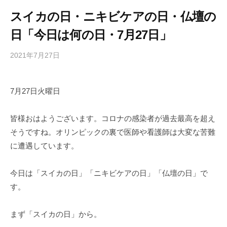
スイカの日・ニキビケアの日・仏壇の
日「今日は何の日・7月27日」
2021年7月27日
b
/
y
0
h
件
7月27日火曜日
i
の
g
コ
a
メ
皆様おはようございます。コロナの感染者が過去最高を超え
s
ン
そうですね。オリンピックの裏で医師や看護師は大変な苦難
h
ト
に遭遇しています。
i
y
今日は「スイカの日」「ニキビケアの日」「仏壇の日」で
a
す。
m
a
まず「スイカの日」から。