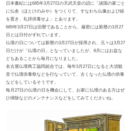
日本書紀には685年3月27日の天武天皇の詔に「諸国の家ごと
に仏舎（ほとけのみや）をつくりて、すなわち仏像および経
を置き、礼拝供養せよ」とあります。
685年3月27日は旧暦であることから、厳密には新暦の3月27
日とは日付がずれています。
仏壇の日については新暦の3月27日が採用され、元々は3月27
日だけが「仏壇の日」となっていましたが、8月にはお盆な
どもあることから毎月になりました。
名古屋仏壇商工協同組合では、毎年3月27日になると大須観
音で仏壇供養祭などを行なっていて、古くなった仏壇の供養
などをしているそうです。
毎月27日の仏壇の日を機会にして、お家に仏壇のある方はぜ
ひ掃除などのメンテナンスなどをしてみてくださいね。