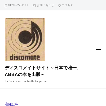
コ
0120-222-1111
お問い合わせ
アクセス
ン
テ
ン
ツ
へ
ス
キ
メ
ニ
ッ
ュ
ー
プ
ディスコメイトサイト～日本で唯一、
ABBAの本を出版～
Let's know the truth together
注目記事