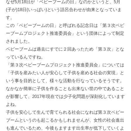
なぜ5⽉18⽇が「ベビーブームの⽇」なのかというと、5⽉
(⼦が)18⽇(いっぱい)という語呂合わせが由来となっていま
す。
この「ベビーブームの⽇」と呼ばれる記念⽇は「第３次ベビ
ーブームプロジェクト推進委員会」という団体によって制定
されました。
ベビーブームは過去にすでに２回あったため「第３次」とな
っているんですね。
「第３次ベビーブームプロジェクト推進委員会」については
「⼦供を産みたい⼈が安⼼して⼦供を産める社会の実現」と
いう事を⽬的として、様々な活動を⾏なっているそうです。
なかなか簡単に⼦供を作ることも出来ない世の中であること
が影響して、2017年現在では少⼦化問題が深刻化しています
よね。
⼦供を安⼼して⽣んで育てられる社会になれば第３次ベビー
ブームというのも起こるかもしれませんが、⼥性の社会進出
も進んでいるため、今後もますます出⽣率が低下していくよ