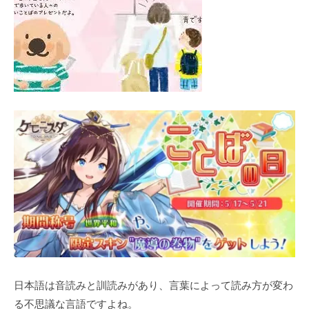
⽇本語は⾳読みと訓読みがあり、⾔葉によって読み⽅が変わ
る不思議な⾔語ですよね。