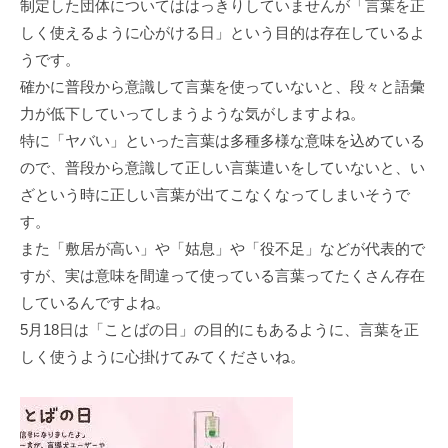
制定した団体についてははっきりしていませんが「⾔葉を正
しく使えるように⼼がける⽇」という⽬的は存在しているよ
うです。
確かに普段から意識して⾔葉を使っていないと、段々と語彙
⼒が低下していってしまうような気がしますよね。
特に「ヤバい」といった⾔葉は多種多様な意味を込めている
ので、普段から意識して正しい⾔葉遣いをしていないと、い
ざという時に正しい⾔葉が出てこなくなってしまいそうで
す。
また「敷居が⾼い」や「姑息」や「役不⾜」などが代表的で
すが、実は意味を間違って使っている⾔葉ってたくさん存在
しているんですよね。
5⽉18⽇は「ことばの⽇」の⽬的にもあるように、⾔葉を正
しく使うように⼼掛けてみてくださいね。