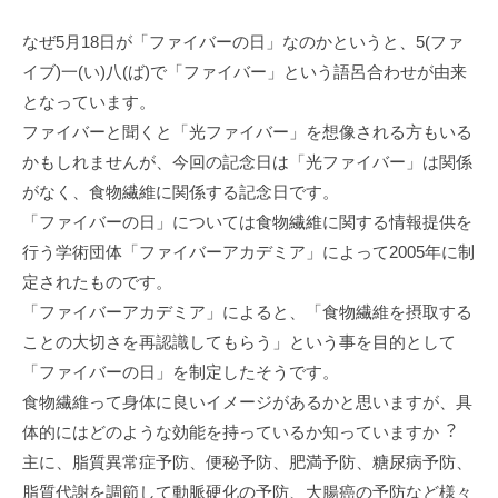
なぜ5⽉18⽇が「ファイバーの⽇」なのかというと、5(ファ
イブ)⼀(い)⼋(ば)で「ファイバー」という語呂合わせが由来
となっています。
ファイバーと聞くと「光ファイバー」を想像される⽅もいる
かもしれませんが、今回の記念⽇は「光ファイバー」は関係
がなく、⾷物繊維に関係する記念⽇です。
「ファイバーの⽇」については⾷物繊維に関する情報提供を
⾏う学術団体「ファイバーアカデミア」によって2005年に制
定されたものです。
「ファイバーアカデミア」によると、「⾷物繊維を摂取する
ことの⼤切さを再認識してもらう」という事を⽬的として
「ファイバーの⽇」を制定したそうです。
⾷物繊維って⾝体に良いイメージがあるかと思いますが、具
体的にはどのような効能を持っているか知っていますか︖
主に、脂質異常症予防、便秘予防、肥満予防、糖尿病予防、
脂質代謝を調節して動脈硬化の予防、⼤腸癌の予防など様々