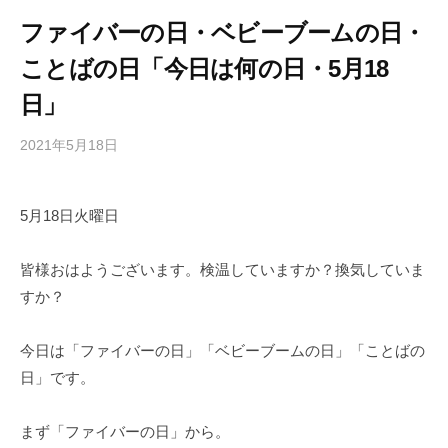
ファイバーの日・ベビーブームの日・
ことばの日「今日は何の日・5月18
日」
2021年5月18日
b
/
y
0
h
件
5月18日火曜日
i
の
g
コ
a
メ
皆様おはようございます。検温していますか？換気していま
s
ン
すか？
h
ト
i
今日は「ファイバーの日」「ベビーブームの日」「ことばの
y
日」です。
a
m
まず「ファイバーの日」から。
a