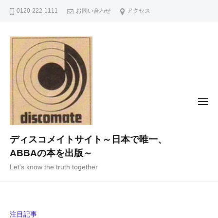
コ
0120-222-1111
お問い合わせ
アクセス
ン
テ
ン
ツ
へ
ス
キ
メ
ニ
ッ
ュ
ー
プ
ディスコメイトサイト～日本で唯一、
ABBAの本を出版～
Let's know the truth together
注目記事