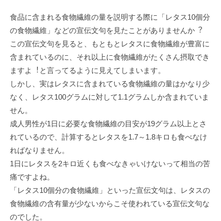
⾷品に含まれる⾷物繊維の量を説明する際に「レタス10個分
の⾷物繊維」などの宣伝⽂句を⾒たことがありませんか︖
この宣伝⽂句を⾒ると、もともとレタスに⾷物繊維が豊富に
含まれているのに、それ以上に⾷物繊維がたくさん摂取でき
ますよ︕と⾔ってるように⾒えてしまいます。
しかし、実はレタスに含まれている⾷物繊維の量はかなり少
なく、レタス100グラムに対して1.1グラムしか含まれていま
せん。
成⼈男性が1⽇に必要な⾷物繊維の⽬安が19グラム以上とさ
れているので、計算するとレタスを1.7～1.8キロも⾷べなけ
ればなりません。
1⽇にレタスを2キロ近くも⾷べなきゃいけないって相当の苦
痛ですよね。
「レタス10個分の⾷物繊維」といった宣伝⽂句は、レタスの
⾷物繊維の含有量が少ないからこそ使われている宣伝⽂句な
のでした。