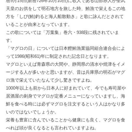
暦9月15日(新暦726年10月10日)に歌人である山部赤人が聖武
天皇のお供をして明石地方を旅した時、鮪漁で栄えるこの地
方を「しび(鮪)釣ると海人船散動き」と歌に詠んだとされて
いることが由来となっています。
この歌については「万葉集」巻六・938段に残されていま
す。
「マグロの日」については日本鰹鮪漁業協同組合連合会によ
って1986(昭和61)年に制定された記念日となります。
マグロといえば青森県の大間や、静岡県の清水や焼津をイメ
ージする人が多いかと思いますが、昔は兵庫県の明石がマグ
ロ漁で栄えていたなんて少し驚きですよね。
1000年以上も前から日本人に好まれていて、今でも寿司屋や
居酒屋の刺身でマグロが定番メニューになっていますし、海
鮮を食べる時には必ずマグロを注文するという人はかなり多
いのではないでしょうか。
栄養も豊富に含んでいることから健康にも良く、マグロを食
べれば頭が良くなるとも言われていますよね。