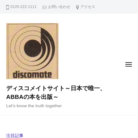
コ
0120-222-1111
お問い合わせ
アクセス
ン
テ
ン
ツ
へ
ス
キ
メ
ニ
ッ
ュ
ー
プ
ディスコメイトサイト～日本で唯一、
ABBAの本を出版～
Let's know the truth together
注目記事