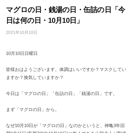
マグロの日・銭湯の日・缶詰の日「今
日は何の日・10月10日」
2021年10月10日
b
/
y
0
h
件
10月10日日曜日
i
の
g
コ
a
メ
皆様おはようございます。体調はいいですか？マスクしてい
s
ン
ますか？換気していますか？
h
ト
i
今日は「マグロの日」「缶詰の日」「銭湯の日」です。
y
a
まず「マグロの日」から。
m
a
なぜ10月10日が「マグロの日」なのかというと、神亀3年旧