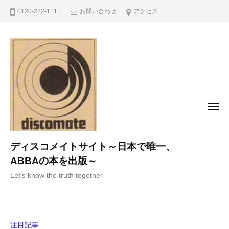
コ
0120-222-1111
お問い合わせ
アクセス
ン
テ
ン
ツ
へ
ス
キ
メ
ニ
ッ
ュ
ー
プ
ディスコメイトサイト～日本で唯一、
ABBAの本を出版～
Let's know the truth together
注目記事