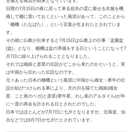
を備える風習が由来となっています。
旧暦の7月15日の夜に戻って来る祖先の霊に着せる衣服を機
織して棚に置いておくといった風習があって、このことから
「棚機（たなばた）」という言葉が生まれたとされていま
す。
その後に仏教が伝来すると7月15日は仏教上の行事「盂蘭盆
(盆)」となり、棚機は盆の準備をする日ということになって7
月7日に繰り上げられることとなりました。
それでは織姫と彦星の伝説がどこから来たのかというと、実
は中国から伝わった伝説なのです。
元々あった日本の棚機という風習に中国から織女・牽牛の伝
説が結びつけられる事により、天の川を隔てた織姫(織女
星、こと座のベガ)と彦星(牽牛星、わし座のアルタイル)が年
に一度の再会を許される日とされたのでした。
日本ではほとんどが7月7日に七夕となりますが、北海道、仙
台などでは8月7日が七夕だとされています。