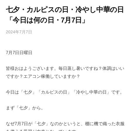
七夕・カルピスの日・冷やし中華の日
「今日は何の日・7月7日」
2024年7月7日
b
/
y
0
h
件
7月7日日曜日
i
の
g
コ
a
メ
皆様おはようございます。毎日蒸し暑いですね？体調はいい
s
ン
ですか？エアコン稼働していますか？
h
ト
i
今日は「七夕」「カルピスの日」「冷やし中華の日」です。
y
a
まず「七夕」から。
m
a
なぜ7月7日が「七夕」なのかというと、棚に機で織った衣服