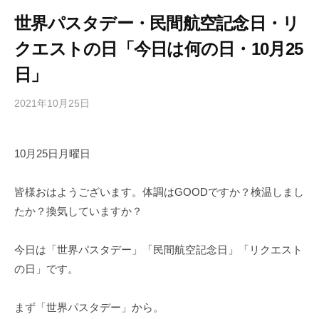
世界パスタデー・民間航空記念日・リ
クエストの日「今日は何の日・10月25
日」
2021年10月25日
b
/
y
0
h
件
10月25日月曜日
i
の
g
コ
a
メ
皆様おはようございます。体調はGOODですか？検温しまし
s
ン
たか？換気していますか？
h
ト
i
今日は「世界パスタデー」「民間航空記念日」「リクエスト
y
の日」です。
a
m
まず「世界パスタデー」から。
a