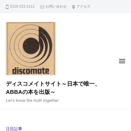
コ
0120-222-1111
お問い合わせ
アクセス
ン
テ
ン
ツ
へ
ス
キ
メ
ニ
ッ
ュ
ー
プ
ディスコメイトサイト～日本で唯一、
ABBAの本を出版～
Let's know the truth together
注目記事