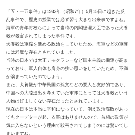
「五・⼀五事件」は1932年（昭和7年）5⽉15⽇に起きた反
乱事件で、歴史の授業では必ず習う⼤きな出来事ですよね。
海軍の⻘年将校らによって当時の内閣総理⼤⾂であった⽝養
毅が殺害されてしまった事件です。
⽝養毅は軍縮を進める政治をしていたため、海軍などの軍隊
には邪魔な存在とされていました。
当時の⽇本では⼤正デモクラシーなど⺠主主義の機運が⾼ま
っており、軍⼈⾃体も肩⾝の狭い思いをしていたため、不満
が溜まっていたのでしょう。
また、⽝養毅が中華⺠国の孫⽂などの要⼈と友好的であり、
中国への⼤陸進出を考えていた軍隊にとっては⽝養毅という
⼈物は好ましくない存在だったとされています。
現在の⽇本は本当に平和になっていて、例え政治腐敗があっ
てもクーデターが起こる事はありませんので、⾸相の政策が
気に⼊らないという理由で殺害されてしまうのには驚いてし
まいますね。