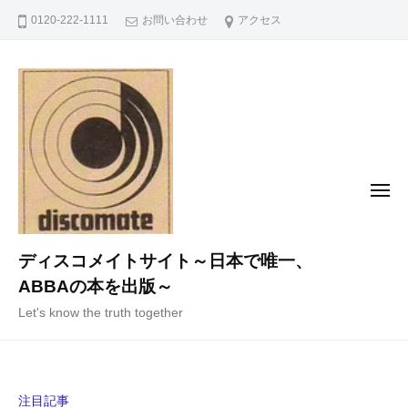
コ
0120-222-1111
お問い合わせ
アクセス
ン
テ
ン
ツ
へ
ス
キ
メ
ニ
ッ
ュ
ー
プ
ディスコメイトサイト～日本で唯一、
ABBAの本を出版～
Let's know the truth together
注目記事