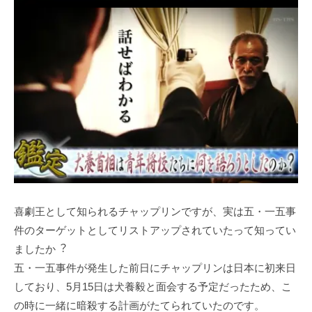
喜劇王として知られるチャップリンですが、実は五・⼀五事
件のターゲットとしてリストアップされていたって知ってい
ましたか︖
五・⼀五事件が発⽣した前⽇にチャップリンは⽇本に初来⽇
しており、5⽉15⽇は⽝養毅と⾯会する予定だったため、こ
の時に⼀緒に暗殺する計画がたてられていたのです。