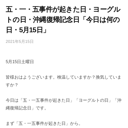
五・一・五事件が起きた日・ヨーグル
トの日・沖縄復帰記念日「今日は何の
日・5月15日」
2021年5月15日
b
/
y
0
h
件
5月15日土曜日
i
の
g
コ
a
メ
皆様おはようございます。検温していますか？換気していま
s
ン
すか？
h
ト
i
今日は「五・一五事件が起きた日」「ヨーグルトの日」「沖
y
縄復帰記念日」です。
a
m
まず「五・一五事件が起きた日」から。
a