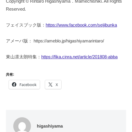
Copyright © Rintaro Higashiyama．Mamechishiki. All Rights
Reserved.
フェイスブック版：
https://www.facebook.com/seijibunka
アメーバ版： https://ameblo.jp/higashiyamarintaro/
東山凛太朗特集：
https://fika.cinra.net/article/201808-abba
共有:
Facebook
X
higashiyama