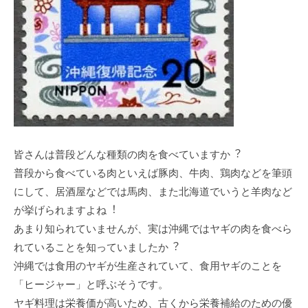
皆さんは普段どんな種類の⾁を⾷べていますか︖
普段から⾷べている⾁といえば豚⾁、⽜⾁、鶏⾁などを筆頭
にして、居酒屋などでは⾺⾁、また北海道でいうと⽺⾁など
が挙げられますよね︕
あまり知られていませんが、実は沖縄ではヤギの⾁を⾷べら
れていることを知っていましたか︖
沖縄では⾷⽤のヤギが⽣産されていて、⾷⽤ヤギのことを
「ヒージャー」と呼ぶそうです。
ヤギ料理は栄養価が⾼いため、古くから栄養補給のための優