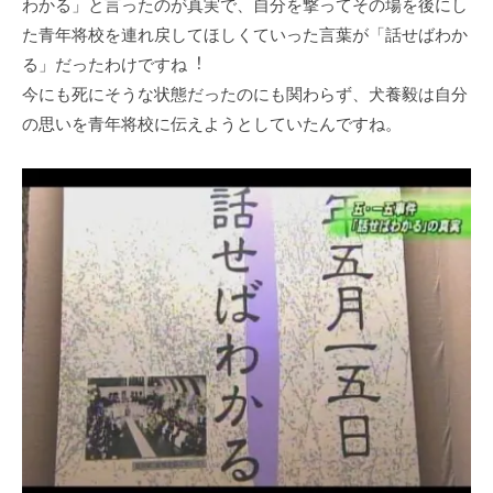
わかる」と⾔ったのが真実で、⾃分を撃ってその場を後にし
た⻘年将校を連れ戻してほしくていった⾔葉が「話せばわか
る」だったわけですね︕
今にも死にそうな状態だったのにも関わらず、⽝養毅は⾃分
の思いを⻘年将校に伝えようとしていたんですね。