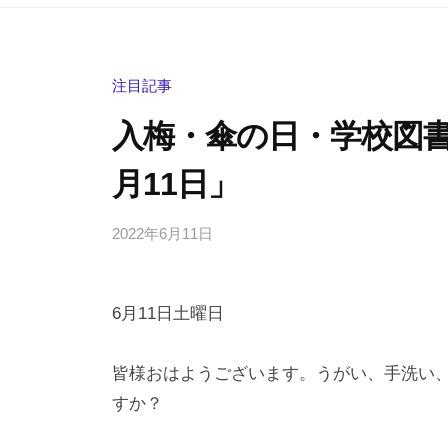
注目記事
入梅・傘の日・学校図
月11日」
2022年6月11日
b
/
y
0
h
件
6月11日土曜日
i
の
g
コ
a
メ
皆様おはようございます。うがい、手洗い
s
ン
すか？
h
ト