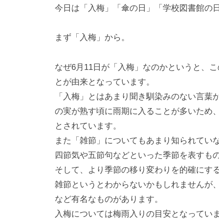
i
今日は「入梅」「傘の日」「学校図書館の
y
a
まず「入梅」から。
m
a
なぜ6月11日が「入梅」なのかというと、
とが由来となっています。
「入梅」とはあまり聞き馴染みのない言葉
の実が熟す頃に雨期に入ることが多いため
とされています。
また「雑節」についてもあまり知られてい
四節気や五節句などといった季節を表すも
そして、より季節の移り変わりを的確にす
雑節というとわからないかもしれませんが
など有名なものがあります。
入梅については梅雨入りの目安となってい