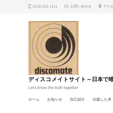
コ
0120-222-1111
お問い合わせ
アク
ン
テ
ン
ツ
へ
ス
キ
ッ
プ
ディスコメイトサイト～日本で唯
Let's know the truth together
ホーム
お知らせ
自己紹介
出版した本