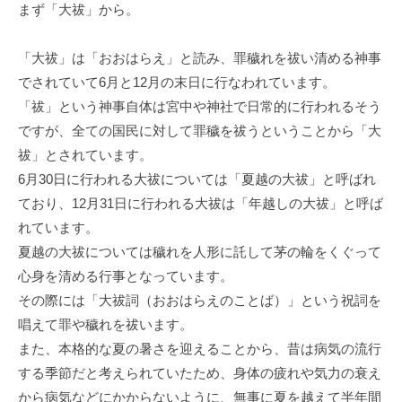
まず「大祓」から。
「大祓」は「おおはらえ」と読み、罪穢れを祓い清める神事
でされていて6月と12月の末日に行なわれています。
「祓」という神事自体は宮中や神社で日常的に行われるそう
ですが、全ての国民に対して罪穢を祓うということから「大
祓」とされています。
6月30日に行われる大祓については「夏越の大祓」と呼ばれ
ており、12月31日に行われる大祓は「年越しの大祓」と呼ば
れています。
夏越の大祓については穢れを人形に託して茅の輪をくぐって
心身を清める行事となっています。
その際には「大祓詞（おおはらえのことば）」という祝詞を
唱えて罪や穢れを祓います。
また、本格的な夏の暑さを迎えることから、昔は病気の流行
する季節だと考えられていたため、身体の疲れや気力の衰え
から病気などにかからないように、無事に夏を越えて半年間