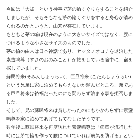
今回は「大祓」という神事で茅の輪くぐりをすることを紹介
しましたが、そもそもなぜ茅の輪くぐりをすると身心が清め
られるのかというと、由来が存在しています。
もともと茅の輪は現在のように大きいサイズではなく、腰に
つけるような小さなサイズのものでした。
茅の輪の由来は日本神話であり、ヤマタノオロチを退治した
素盞鳴尊（すさのおのみこと）が旅をしている途中に、宿を
探していました。
蘇民将来(そみんしょうらい)、巨旦将来 (こたんしょうらい)
という兄弟に家に泊めてもらえないか頼んだところ、弟であ
る巨旦将来は裕福だったのにも関わらず泊まる事を拒否しま
した。
そして、兄の蘇民将来は貧しかったのにもかかわらずに素盞
鳴尊を家に泊めてあげてもてなしたそうです。
数年後に蘇民将来を再度訪れた素盞鳴尊は「病気が流行した
時には茅で輪を作って腰につけていれば病気を防げる」とい