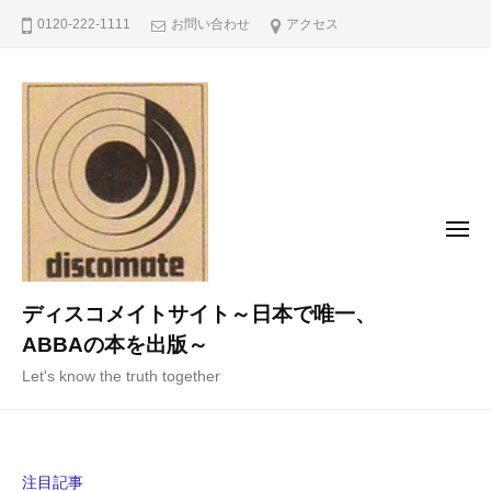
コ
0120-222-1111
お問い合わせ
アクセス
ン
テ
ン
ツ
へ
ス
キ
メ
ニ
ッ
ュ
ー
プ
ディスコメイトサイト～日本で唯一、
ABBAの本を出版～
Let's know the truth together
注目記事