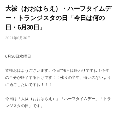
大祓（おおはらえ）・ハーフタイムデ
ー・トランジスタの日「今日は何の
日・6月30日」
2021年6月30日
b
/
y
0
h
件
6月30日水曜日
i
の
g
コ
a
メ
皆様おはようございます。今日で6月は終わりですね！今年
s
ン
の半分が終了するわけです！！残りの半年、悔いのないよう
h
ト
に過ごしたいですね！！！
i
y
今日は「大祓（おおはらえ）」「ハーフタイムデー」「トラ
a
ンジスタの日」です。
m
a