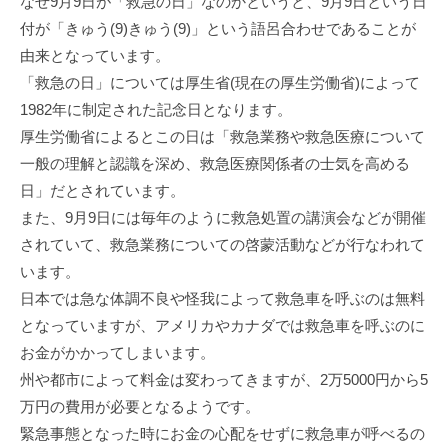
なぜ9月9日が「救急の日」なのかというと、9月9日という日
付が「きゅう(9)きゅう(9)」という語呂合わせであることが
由来となっています。
「救急の日」については厚生省(現在の厚生労働省)によって
1982年に制定された記念日となります。
厚生労働省によるとこの日は「救急業務や救急医療について
一般の理解と認識を深め、救急医療関係者の士気を高める
日」だとされています。
また、9月9日には毎年のように救急処置の講演会などが開催
されていて、救急業務についての啓蒙活動などが行なわれて
います。
日本では急な体調不良や怪我によって救急車を呼ぶのは無料
となっていますが、アメリカやカナダでは救急車を呼ぶのに
お金がかかってしまいます。
州や都市によって料金は変わってきますが、2万5000円から5
万円の費用が必要となるようです。
緊急事態となった時にお金の心配をせずに救急車が呼べるの