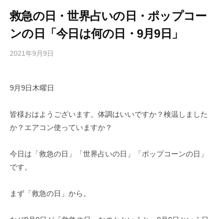
救急の日・世界占いの日・ポップコー
ンの日「今日は何の日・9月9日」
2021年9月9日
b
/
y
0
h
件
9月9日木曜日
i
の
g
コ
a
メ
皆様おはようございます。体調はいいですか？検温しました
s
ン
か？エアコン使っていますか？
h
ト
i
今日は「救急の日」「世界占いの日」「ポップコーンの日」
y
です。
a
m
まず「救急の日」から。
a