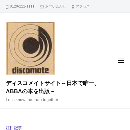
コ
0120-222-1111
お問い合わせ
アクセス
ン
テ
ン
ツ
へ
ス
キ
メ
ニ
ッ
ュ
ー
プ
ディスコメイトサイト～日本で唯一、
ABBAの本を出版～
Let's know the truth together
注目記事