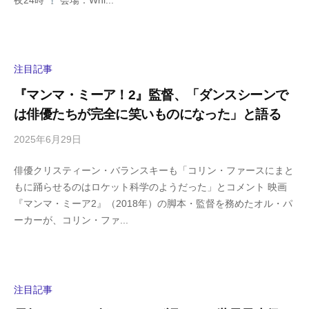
夜24時
会場：Whi...
g
コ
a
メ
s
ン
h
ト
i
注目記事
y
『マンマ・ミーア！2』監督、「ダンスシーンで
a
は俳優たちが完全に笑いものになった」と語る
m
a
2025年6月29日
b
/
y
0
俳優クリスティーン・バランスキーも「コリン・ファースにまと
h
件
もに踊らせるのはロケット科学のようだった」とコメント 映画
i
の
『マンマ・ミーア2』（2018年）の脚本・監督を務めたオル・パ
g
コ
ーカーが、コリン・ファ...
a
メ
s
ン
h
ト
i
y
注目記事
a