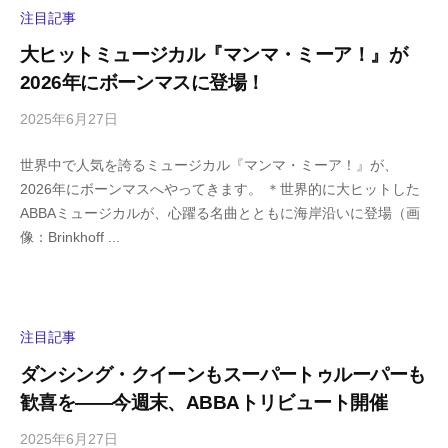
y
注目記事
a
大ヒットミュージカル『マンマ・ミーア！』が
m
2026年にボーンマスに登場！
a
2025年6月27日
b
/
y
0
世界中で人気を誇るミュージカル『マンマ・ミーア！』が、
h
件
2026年にボーンマスへやってきます。 ＊世界的に大ヒットした
i
の
ABBAミュージカルが、心躍る名曲とともに海岸沿いに登場（画
g
コ
像：Brinkhoff ...
a
メ
s
ン
h
ト
i
y
注目記事
a
ダンシング・クイーンもスーパートゥルーパーも
m
歓喜を――今週末、ABBAトリビュート開催
a
2025年6月27日
b
/