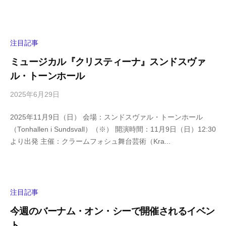
a
メ
s
ン
h
ト
i
注目記事
y
ミュージカル『クリスティーナ』スンドスヴァ
a
ル・トーンホール
m
a
2025年6月29日
b
/
y
0
2025年11月9日（日） 会場：スンドスヴァル・トーンホール
h
件
（Tonhallen i Sundsvall）（※） 開演時間：11月9日（日）12:30
i
の
より出発 主催：クラームフォシュ舞台芸術（Kra...
g
コ
a
メ
s
ン
h
ト
i
注目記事
y
今週のバーナム・オン・シーで開催されるイベン
a
ト