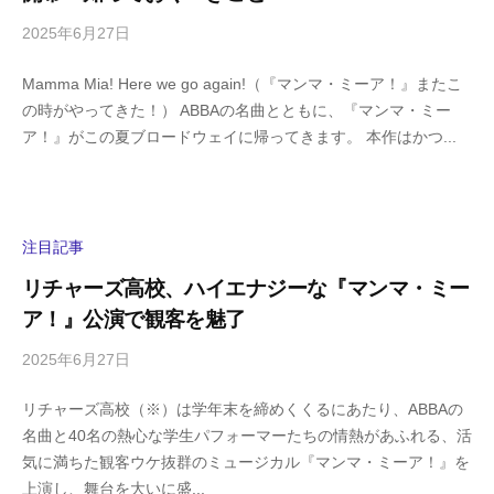
2025年6月27日
b
/
y
0
Mamma Mia! Here we go again!（『マンマ・ミーア！』またこ
h
件
の時がやってきた！） ABBAの名曲とともに、『マンマ・ミー
i
の
ア！』がこの夏ブロードウェイに帰ってきます。 本作はかつ...
g
コ
a
メ
s
ン
h
ト
i
注目記事
y
リチャーズ高校、ハイエナジーな『マンマ・ミー
a
ア！』公演で観客を魅了
m
a
2025年6月27日
b
/
y
0
リチャーズ高校（※）は学年末を締めくくるにあたり、ABBAの
h
件
名曲と40名の熱心な学生パフォーマーたちの情熱があふれる、活
i
の
気に満ちた観客ウケ抜群のミュージカル『マンマ・ミーア！』を
g
コ
上演し、舞台を大いに盛...
a
メ