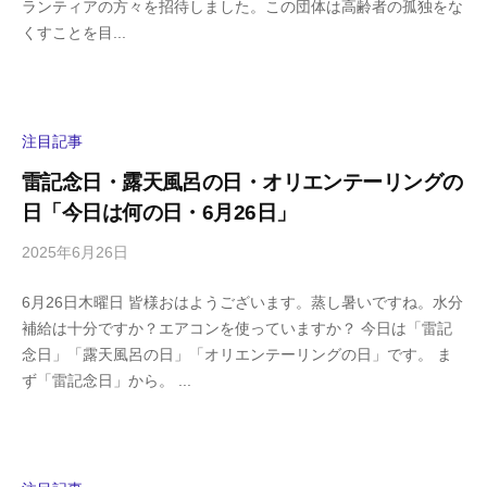
ランティアの方々を招待しました。この団体は高齢者の孤独をな
g
コ
くすことを目...
a
メ
s
ン
h
ト
i
y
注目記事
a
雷記念日・露天風呂の日・オリエンテーリングの
m
日「今日は何の日・6月26日」
a
2025年6月26日
b
/
y
0
6月26日木曜日 皆様おはようございます。蒸し暑いですね。水分
h
件
補給は十分ですか？エアコンを使っていますか？ 今日は「雷記
i
の
念日」「露天風呂の日」「オリエンテーリングの日」です。 ま
g
コ
ず「雷記念日」から。 ...
a
メ
s
ン
h
ト
i