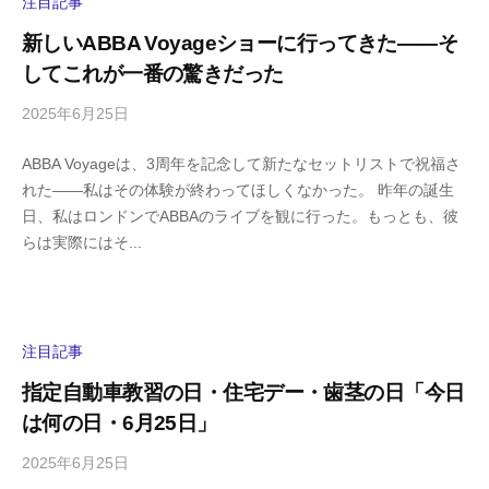
y
注目記事
a
新しいABBA Voyageショーに行ってきた――そ
m
してこれが一番の驚きだった
a
2025年6月25日
b
/
y
0
ABBA Voyageは、3周年を記念して新たなセットリストで祝福さ
h
件
れた――私はその体験が終わってほしくなかった。 昨年の誕生
i
の
日、私はロンドンでABBAのライブを観に行った。もっとも、彼
g
コ
らは実際にはそ...
a
メ
s
ン
h
ト
i
y
注目記事
a
指定自動車教習の日・住宅デー・歯茎の日「今日
m
は何の日・6月25日」
a
2025年6月25日
b
/