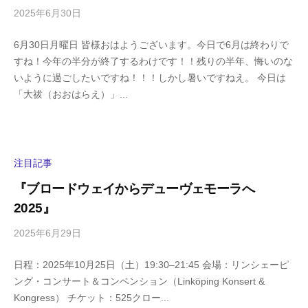
a
2025年6月30日
b
/
y
0
6月30日月曜日 皆様おはようございます。今日で6月は終わりで
h
件
すね！今年の半分が終了するわけです！！残りの半年、悔いのな
i
の
いように過ごしたいですね！！！しかし暑いですねえ。 今日は
g
コ
「大祓（おおはらえ）」...
a
メ
s
ン
h
ト
i
y
注目記事
a
『ブロードウェイからデューヴェモーラへ
m
2025』
a
2025年6月29日
b
/
y
0
日程：2025年10月25日（土）19:30–21:45 会場：リンシェーピ
h
件
ング・コンサート＆コンベンション（Linköping Konsert &
i
の
Kongress） チケット：525クロー...
g
コ