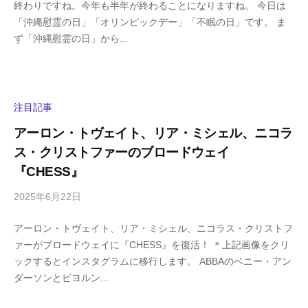
終わりですね。今年も半年が終わることになりますね。 今日は
i
の
「沖縄慰霊の日」「オリンピックデー」「不眠の日」です。 ま
g
コ
ず「沖縄慰霊の日」から...
a
メ
s
ン
h
ト
i
y
注目記事
a
アーロン・トヴェイト、リア・ミシェル、ニコラ
m
ス・クリストファーのブロードウェイ
a
『CHESS』
2025年6月22日
b
/
y
0
アーロン・トヴェイト、リア・ミシェル、ニコラス・クリストフ
h
件
ァーがブロードウェイに『CHESS』を復活！ ＊上記画像をクリ
i
の
ックするとインスタグラムに移行します。 ABBAのベニー・アン
g
コ
ダーソンとビヨルン...
a
メ
s
ン