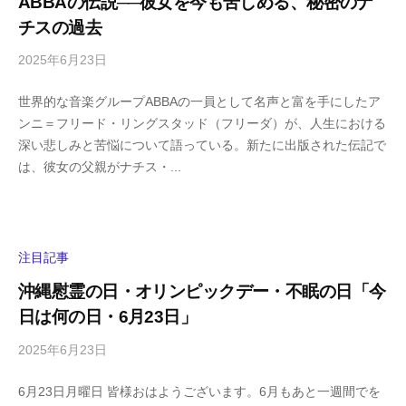
ABBAの伝説──彼女を今も苦しめる、秘密のナ
m
チスの過去
a
2025年6月23日
b
/
y
0
世界的な音楽グループABBAの一員として名声と富を手にしたア
h
件
ンニ＝フリード・リングスタッド（フリーダ）が、人生における
i
の
深い悲しみと苦悩について語っている。新たに出版された伝記で
g
コ
は、彼女の父親がナチス・...
a
メ
s
ン
h
ト
i
y
注目記事
a
沖縄慰霊の日・オリンピックデー・不眠の日「今
m
日は何の日・6月23日」
a
2025年6月23日
b
/
y
0
6月23日月曜日 皆様おはようございます。6月もあと一週間でを
h
件