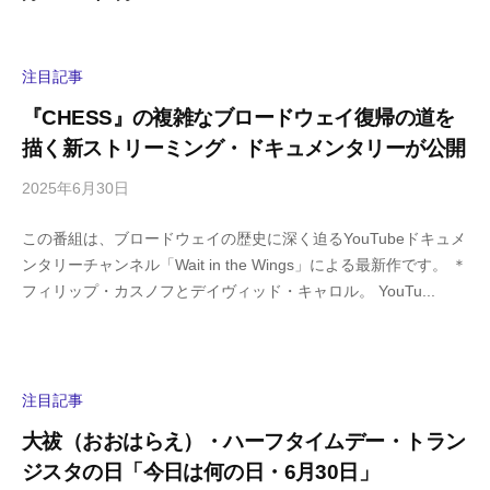
注目記事
『CHESS』の複雑なブロードウェイ復帰の道を
描く新ストリーミング・ドキュメンタリーが公開
2025年6月30日
b
/
y
0
この番組は、ブロードウェイの歴史に深く迫るYouTubeドキュメ
h
件
ンタリーチャンネル「Wait in the Wings」による最新作です。 ＊
i
の
フィリップ・カスノフとデイヴィッド・キャロル。 YouTu...
g
コ
a
メ
s
ン
h
ト
i
注目記事
y
大祓（おおはらえ）・ハーフタイムデー・トラン
a
ジスタの日「今日は何の日・6月30日」
m