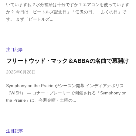
いていますね？水分補給は十分ですか？エアコンを使っています
i
の
か？ 今日は「ビートルズ記念日」「佃煮の日」「ふくの日」で
g
コ
す。 まず「ビートルズ...
a
メ
s
ン
h
ト
i
y
注目記事
a
フリートウッド・マック＆ABBAの名曲で幕開け
m
a
2025年6月28日
b
/
y
0
Symphony on the Prairie がシーズン開幕 インディアナポリス
h
件
（WISH） — コナー・プレーリーで開催される「Symphony on
i
の
the Prairie」は、今週金曜・土曜の...
g
コ
a
メ
s
ン
h
ト
i
注目記事