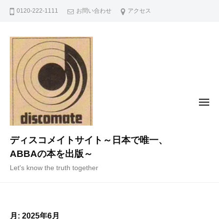
コ
0120-222-1111
お問い合わせ
アクセス
ン
テ
ン
ツ
へ
ス
キ
メ
ニ
ッ
ュ
ー
プ
ディスコメイトサイト～日本で唯一、
ABBAの本を出版～
Let's know the truth together
月:
2025年6月