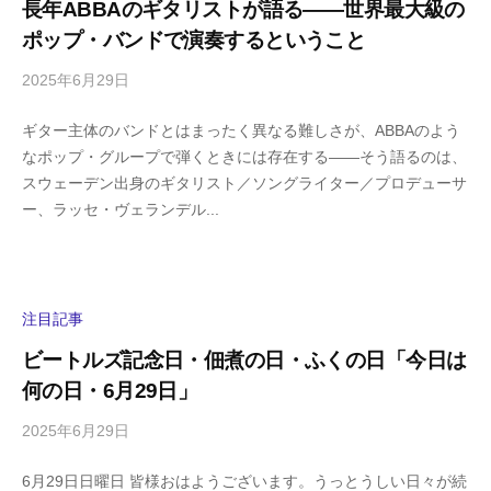
長年ABBAのギタリストが語る――世界最大級の
m
ポップ・バンドで演奏するということ
a
2025年6月29日
b
/
y
0
ギター主体のバンドとはまったく異なる難しさが、ABBAのよう
h
件
なポップ・グループで弾くときには存在する――そう語るのは、
i
の
スウェーデン出身のギタリスト／ソングライター／プロデューサ
g
コ
ー、ラッセ・ヴェランデル...
a
メ
s
ン
h
ト
i
y
注目記事
a
ビートルズ記念日・佃煮の日・ふくの日「今日は
m
何の日・6月29日」
a
2025年6月29日
b
/
y
0
6月29日日曜日 皆様おはようございます。うっとうしい日々が続
h
件