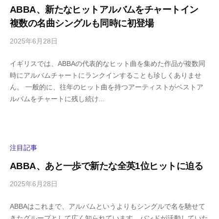
y
ABBA、新たなヒットアルバムをチャートイン
a
複数の名曲シングルも同時に初登場
m
a
2025年6月28日
b
/
y
0
イギリスでは、ABBAの代表的なヒット曲を集めた作品が複数同
h
件
時にアルバムチャートにランクインすることも珍しくありませ
i
の
ん。 一般的に、往年のヒット曲を持つアーティストがベストア
g
コ
ルバムをチャートに残し続け...
a
メ
s
ン
h
ト
i
y
注目記事
a
ABBA、あと一歩で新たな全英1位ヒットに迫る
m
a
2025年6月28日
b
/
y
0
ABBAはこれまで、アルバムというよりもシングルで名を馳せて
h
件
きたグループとして広く知られています。バンドが活動していた