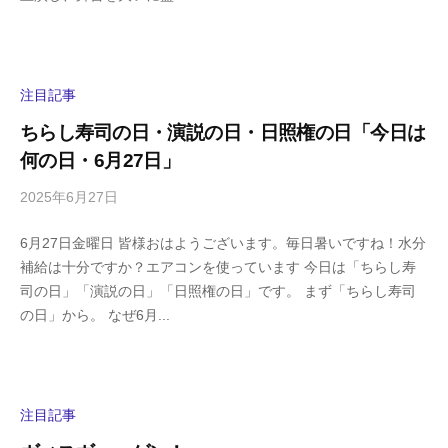
s
ン
h
ト
i
y
注目記事
a
ちらし寿司の日・演説の日・日照権の日「今日は
m
何の日・6月27日」
a
2025年6月27日
b
/
y
0
6月27日金曜日 皆様おはようございます。毎日暑いですね！水分
h
件
補給は十分ですか？エアコンを使っています 今日は「ちらし寿
i
の
司の日」「演説の日」「日照権の日」です。 まず「ちらし寿司
g
コ
の日」から。 なぜ6月...
a
メ
s
ン
h
ト
i
y
注目記事
a