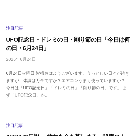
s
ン
h
ト
i
y
注目記事
a
UFO記念日・ドレミの日・削り節の日「今日は何
m
の日・6月24日」
a
2025年6月24日
b
/
y
0
6月24日火曜日 皆様おはようございます。うっとしい日々が続き
h
件
ますが、体調は万全ですか？エアコンうまく使っていますか？
i
の
今日は「UFO記念日」「ドレミの日」「削り節の日」です。 ま
g
コ
ず「UFO記念日」か...
a
メ
s
ン
h
ト
i
y
注目記事
a