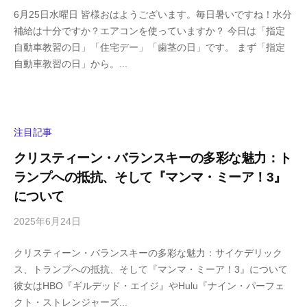
y
0
6月25日水曜日 皆様おはようございます。毎日暑いですね！水分
h
件
補給は十分ですか？エアコンを使っていますか？ 今日は「指定
i
の
自動車教習の日」「住宅デー」「歯茎の日」です。 まず「指定
g
コ
自動車教習の日」から。...
a
メ
s
ン
h
ト
i
y
注目記事
a
クリスティーン・バランスキーの多彩な魅力：ト
m
ランプへの抵抗、そして『マンマ・ミーア！3』
a
について
2025年6月24日
b
/
y
0
クリスティーン・バランスキーの多彩な魅力：サイケデリック
h
件
ス、トランプへの抵抗、そして『マンマ・ミーア！3』について
i
の
彼女はHBO『ギルデッド・エイジ』やHulu『ナイン・パーフェ
g
コ
クト・ストレンジャーズ...
a
メ