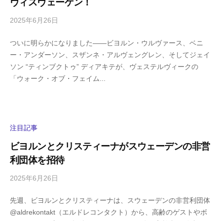
ヴィスヴェーゲン！
m
a
2025年6月26日
b
/
y
0
ついに明らかになりました――ビヨルン・ウルヴァース、ベニ
h
件
ー・アンダーソン、スザンネ・アルヴェングレン、そしてジェイ
i
の
ソン “ティンブクトゥ” ディアキテが、ヴェステルヴィークの
g
コ
「ウォーク・オブ・フェイム...
a
メ
s
ン
h
ト
i
y
注目記事
a
ビヨルンとクリスティーナがスウェーデンの非営
m
利団体を招待
a
2025年6月26日
b
/
y
0
先週、ビヨルンとクリスティーナは、スウェーデンの非営利団体
h
件
@aldrekontakt（エルドレコンタクト）から、高齢のゲストやボ
i
の