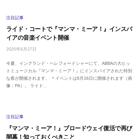
s
ン
h
ト
i
注目記事
y
ライド・コートで『マンマ・ミーア！』インスパ
a
イアの音楽イベント開催
m
a
2025年6月27日
b
/
y
0
今夏、イングランド・ヘレフォードシャーにて、ABBAの大ヒッ
h
件
トミュージカル『マンマ・ミーア！』にインスパイアされた特別
i
の
な夜が開催されます。 ＊イベントは8月16日に開催されます（画
g
コ
像：PA）。 ライド...
a
メ
s
ン
h
ト
i
y
注目記事
a
『マンマ・ミーア！』ブロードウェイ復活で再び
m
開幕！知っておくべきこと
a