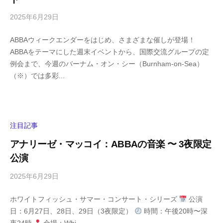
m
a
2025年6月29日
b
/
y
0
ABBAウィークエンダーをはじめ、さまざまな催しが登場！
h
件
ABBAをテーマにした週末イベントから、国際交流グループの定
i
の
例会まで、今週のバーナム・オン・シー（Burnham-on-Sea）
g
コ
（※）では多彩...
a
メ
s
ン
h
ト
i
y
注目記事
a
アナリーゼ・マッコイ：ABBAの音楽 〜 3夜限定
m
公演
a
2025年6月29日
b
/
y
0
ホワイトフィッシュ・サマー・コンサート・シリーズ
公演
h
件
日：6月27日、28日、29日（3夜限定）
時間：午後20時〜深
i
の