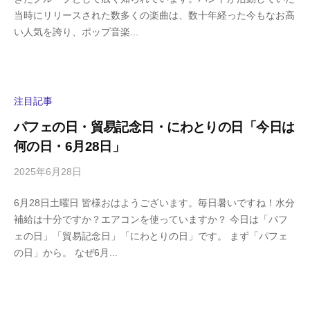
i
の
当時にリリースされた数多くの楽曲は、数十年経った今もなお高
g
コ
い人気を誇り、ポップ音楽...
a
メ
s
ン
h
ト
i
y
注目記事
a
パフェの日・貿易記念日・にわとりの日「今日は
m
何の日・6月28日」
a
2025年6月28日
b
/
y
0
6月28日土曜日 皆様おはようございます。毎日暑いですね！水分
h
件
補給は十分ですか？エアコンを使っていますか？ 今日は「パフ
i
の
ェの日」「貿易記念日」「にわとりの日」です。 まず「パフェ
g
コ
の日」から。 なぜ6月...
a
メ
s
ン
h
ト
i