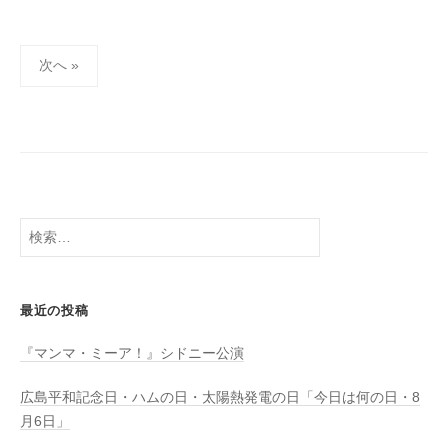
h
ト
i
投
y
次へ »
a
稿
m
の
a
ペ
ー
ジ
送
検
り
索:
最近の投稿
『マンマ・ミーア！』シドニー公演
広島平和記念日・ハムの日・太陽熱発電の日「今日は何の日・8
月6日」