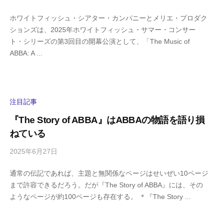
y
0
ホワイトフィッシュ・シアター・カンパニーとメリエ・プロダク
h
件
ションズは、2025年ホワイトフィッシュ・サマー・コンサー
i
の
ト・シリーズの第3回目の開幕公演として、「The Music of
g
コ
ABBA: A ...
a
メ
s
ン
h
ト
i
y
注目記事
a
『The Story of ABBA』はABBAの物語を語り損
m
ねている
a
2025年6月27日
b
/
y
0
通常の伝記であれば、主題と無関係なページはせいぜい10ページ
h
件
まで許容できるだろう。だが『The Story of ABBA』には、その
i
の
ようなページが約100ページも存在する。 ＊『The Story ...
g
コ
a
メ