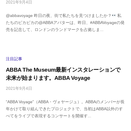
m
2021年9月4日
b
/
a
y
0
@abbavoyage 昨日の夜、街で私たちを見つけましたか？
私
h
件
たちのピカピカの@ABBAアバターは、昨日、#ABBAVoyageの発
i
の
売を記念して、ロンドンのランドマークを占拠しま...
g
コ
a
メ
s
ン
h
ト
i
注目記事
y
ABBA The Museum最新インスタレーションで
a
未来が始まります。ABBA Voyage
m
a
2021年9月4日
b
/
y
0
“ABBA Voyage”（ABBA・ヴォヤージュ）。ABBAのメンバーが長
h
件
年かけて取り組んできたプロジェクトで、当初はABBA以外のす
i
の
べてをライブで表現するコンサートを開催す...
g
コ
a
メ
s
ン