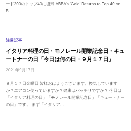
ード200のトップ40に復帰 ABBA’s ‘Gold’ Returns to Top 40 on
i
の
Bi...
g
コ
a
メ
s
ン
h
ト
i
注目記事
y
イタリア料理の日・モノレール開業記念日・キュ
a
ートナーの日「今日は何の日・９月１７日」
m
a
2021年9月17日
b
/
y
0
９月１７日金曜日 皆様おはようございます。換気しています
h
件
か？エアコン使っていますか？健康はバッチリですか？ 今日は
i
の
「イタリア料理の日」「モノレール開業記念日」「キュートナー
g
コ
の日」です。 まず「イタリア...
a
メ
s
ン
h
ト
i