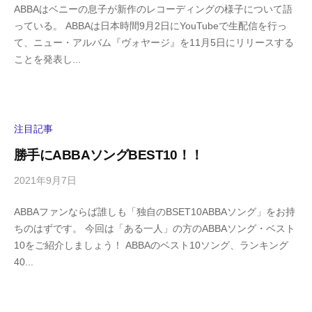
ABBAはベニーの息子が新作のレコーディングの様子について語
h
件
っている。 ABBAは日本時間9月2日にYouTubeで生配信を行っ
i
の
て、ニュー・アルバム『ヴォヤージ』を11月5日にリリースする
g
コ
ことを発表し...
a
メ
s
ン
h
ト
i
y
注目記事
a
勝手にABBAソングBEST10！！
m
a
2021年9月7日
b
/
y
0
ABBAファンならば誰しも「独自のBSET10ABBAソング」をお持
h
件
ちのはずです。 今回は「ある一人」の方のABBAソング・ベスト
i
の
10をご紹介しましょう！ ABBAのベスト10ソング、ランキング
g
コ
40...
a
メ
s
ン
h
ト