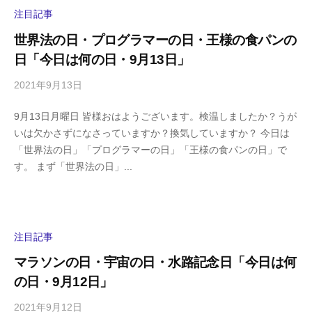
y
注目記事
a
世界法の日・プログラマーの日・王様の食パンの
m
日「今日は何の日・9月13日」
a
2021年9月13日
b
/
y
0
9月13日月曜日 皆様おはようございます。検温しましたか？うが
h
件
いは欠かさずになさっていますか？換気していますか？ 今日は
i
の
「世界法の日」「プログラマーの日」「王様の食パンの日」で
g
コ
す。 まず「世界法の日」...
a
メ
s
ン
h
ト
i
y
注目記事
a
マラソンの日・宇宙の日・水路記念日「今日は何
m
の日・9月12日」
a
2021年9月12日
b
/