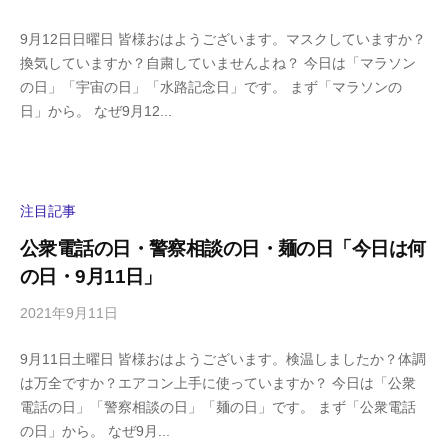
y
0
9月12日日曜日 皆様おはようございます。マスクしていますか？
h
件
換気していますか？自粛していませんよね？ 今日は「マラソン
i
の
の日」「宇宙の日」「水路記念日」です。 まず「マラソンの
g
コ
日」から。 なぜ9月12...
a
メ
s
ン
h
ト
i
y
注目記事
a
公衆電話の日・警察相談の日・麺の日「今日は何
m
の日・9月11日」
a
2021年9月11日
b
/
y
0
9月11日土曜日 皆様おはようございます。検温しましたか？体調
h
件
は万全ですか？エアコン上手に使っていますか？ 今日は「公衆
i
の
電話の日」「警察相談の日」「麺の日」です。 まず「公衆電話
g
コ
の日」から。 なぜ9月...
a
メ