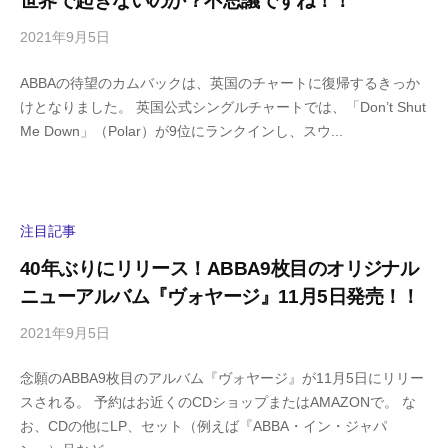
世界で起きないのか？不思議ですね！！
a
2021年9月5日
b
/
y
0
ABBAの待望のカムバックは、英国のチャートに復帰するきっか
h
件
けとなりました。 英国公式シングルチャートでは、「Don’t Shut
i
の
Me Down」（Polar）が9位にランクインし、スウ...
g
コ
a
メ
s
ン
h
ト
i
注目記事
y
40年ぶりにリリース！ABBA9枚目のオリジナル
a
ニューアルバム『ヴォヤージ』11月5日発売！！
m
a
2021年9月5日
b
/
y
0
念願のABBA9枚目のアルバム『ヴォヤージ』が11月5日にリリー
h
件
スされる。 予約はお近くのCDショップまたはAMAZONで。 な
i
の
お、CDの他にLP、セット（例えば『ABBA・イン・ジャパ
g
コ