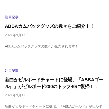
注目記事
ABBAカムバックグッズの数々をご紹介！！
2021年9月17日
b
/
y
0
ABBAカムバックグッズの数々が販売されます！！
h
件
i
の
g
コ
a
メ
s
ン
注目記事
h
ト
新曲がビルボードチャートに登場、『ABBAゴー
i
ル』』がビルボード200のトップ40に復帰！！
y
a
2021年9月17日
b
/
m
y
0
a
新曲がビルボードチャートに登場、『ABBAゴールド』がビルボ
h
件