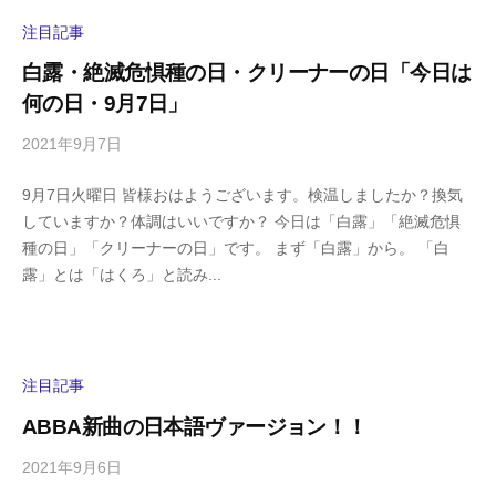
i
y
注目記事
a
白露・絶滅危惧種の日・クリーナーの日「今日は
m
何の日・9月7日」
a
2021年9月7日
b
/
y
0
9月7日火曜日 皆様おはようございます。検温しましたか？換気
h
件
していますか？体調はいいですか？ 今日は「白露」「絶滅危惧
i
の
種の日」「クリーナーの日」です。 まず「白露」から。 「白
g
コ
露」とは「はくろ」と読み...
a
メ
s
ン
h
ト
i
y
注目記事
a
ABBA新曲の日本語ヴァージョン！！
m
a
2021年9月6日
b
/
y
0