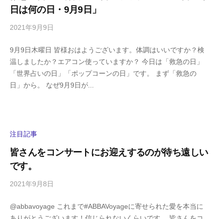
m
日は何の日・9月9日」
a
2021年9月9日
b
/
y
0
9月9日木曜日 皆様おはようございます。体調はいいですか？検
h
件
温しましたか？エアコン使っていますか？ 今日は「救急の日」
i
の
「世界占いの日」「ポップコーンの日」です。 まず「救急の
g
コ
日」から。 なぜ9月9日が...
a
メ
s
ン
h
ト
i
y
注目記事
a
皆さんをコンサートにお迎えするのが待ち遠しい
m
です。
a
2021年9月8日
b
/
y
0
@abbavoyage これまで#ABBAVoyageに寄せられた愛を本当に
h
件
ありがとうございます！信じられないくらいです。 皆さんをコ