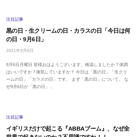
h
ト
i
y
注目記事
a
黒の日・生クリームの日・カラスの日「今日は何
m
の日・9月6日」
a
2021年9月6日
b
/
y
0
9月6日月曜日 皆様おはようございます。検温しましたか？体調
h
件
はいいですか？換気していますか？ 今日は「黒の日」「生クリ
i
の
ームの日」「カラスの日」です。 まず「黒の日」について。 な
g
コ
ぜ9月6日が「黒の日」...
a
メ
s
ン
h
ト
i
y
注目記事
a
イギリスだけで起こる『ABBAブーム』、なぜ全
m