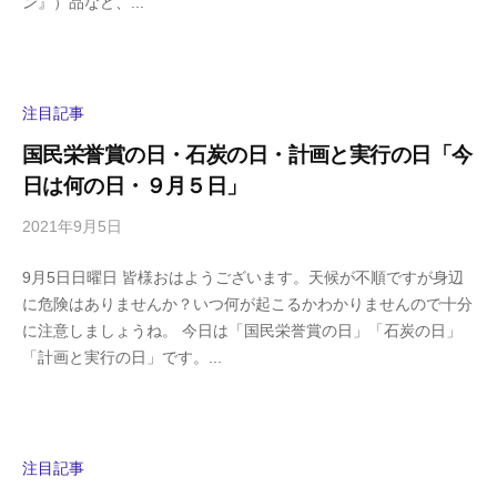
ン』）品など、...
a
メ
s
ン
h
ト
i
y
注目記事
a
国民栄誉賞の日・石炭の日・計画と実行の日「今
m
日は何の日・９月５日」
a
2021年9月5日
b
/
y
0
9月5日日曜日 皆様おはようございます。天候が不順ですが身辺
h
件
に危険はありませんか？いつ何が起こるかわかりませんので十分
i
の
に注意しましょうね。 今日は「国民栄誉賞の日」「石炭の日」
g
コ
「計画と実行の日」です。...
a
メ
s
ン
h
ト
i
y
注目記事
a