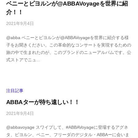
ベニーとビヨルンが@ABBAVoyageを世界に紹
m
介！！
a
2021年9月4日
b
/
y
0
@abba ベニーとビヨルンが@ABBAVoyageを世界に紹介する様
h
件
子をお聞きください。この革命的なコンサートを実現するための
i
の
旅の中で生まれたのが、このブランドのニューアルバムです。公
g
コ
式ストアでニュ...
a
メ
s
ン
h
ト
i
y
注目記事
a
ABBAターが待ち遠しい！！
m
a
2021年9月4日
b
/
y
0
@abbavoyage スワイプして、#ABBAVoyageに登場するアグネ
h
件
タ、ビヨルン、ベニー、フリーダのデジタル・ABBAーに会いま
i
の