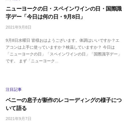
a
ニューヨークの日・スペインワインの日・国際識
m
字デー「今日は何の日・9月8日」
a
2021年9月8日
b
/
y
0
9月8日水曜日 皆様おはようございます。体調はいいですか？エ
h
件
アコンは上手に使っていますか？検温していますか？ 今日は
i
の
「ニューヨークの日」「スペインワインの日」「国際識字デー」
g
コ
です。 まず「ニューヨーク...
a
メ
s
ン
h
ト
i
y
注目記事
a
ベニーの息子が新作のレコーディングの様子につ
m
いて語る
a
2021年9月7日
b
/
y
0