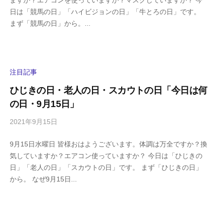
ますか？エアコンを使っていますか？マスクしていますか？ 今
i
の
日は「競馬の日」「ハイビジョンの日」「牛とろの日」です。
g
コ
まず「競馬の日」から。...
a
メ
s
ン
h
ト
i
y
注目記事
a
ひじきの日・老人の日・スカウトの日「今日は何
m
の日・9月15日」
a
2021年9月15日
b
/
y
0
9月15日水曜日 皆様おはようございます。体調は万全ですか？換
h
件
気していますか？エアコン使っていますか？ 今日は「ひじきの
i
の
日」「老人の日」「スカウトの日」です。 まず「ひじきの日」
g
コ
から。 なぜ9月15日...
a
メ
s
ン
h
ト
i