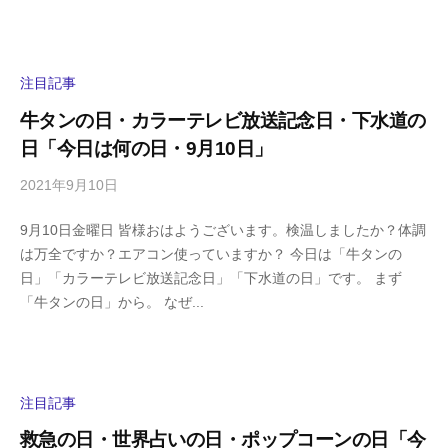
s
ン
h
ト
i
y
注目記事
a
牛タンの日・カラーテレビ放送記念日・下水道の
m
日「今日は何の日・9月10日」
a
2021年9月10日
b
/
y
0
9月10日金曜日 皆様おはようございます。検温しましたか？体調
h
件
は万全ですか？エアコン使っていますか？ 今日は「牛タンの
i
の
日」「カラーテレビ放送記念日」「下水道の日」です。 まず
g
コ
「牛タンの日」から。 なぜ...
a
メ
s
ン
h
ト
i
y
注目記事
a
救急の日・世界占いの日・ポップコーンの日「今