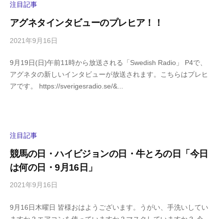
y
注目記事
a
アグネタインタビューのプレヒア！！
m
a
2021年9月16日
b
/
y
0
9月19日(日)午前11時から放送される「Swedish Radio」 P4で、
h
件
アグネタの新しいインタビューが放送されます。こちらはプレヒ
i
の
アです。 https://sverigesradio.se/&...
g
コ
a
メ
s
ン
h
ト
i
注目記事
y
競馬の日・ハイビジョンの日・牛とろの日「今日
a
は何の日・9月16日」
m
a
2021年9月16日
b
/
y
0
9月16日木曜日 皆様おはようございます。うがい、手洗いしてい
h
件