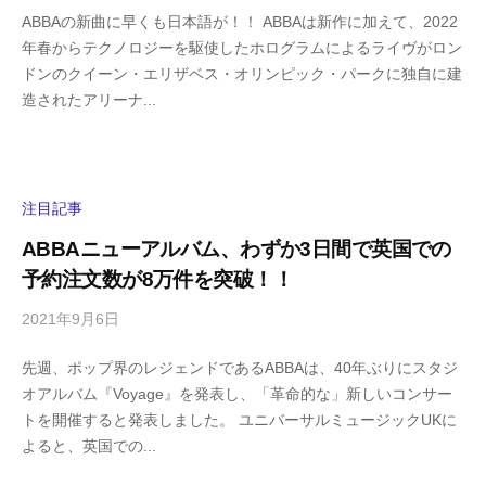
ABBAの新曲に早くも日本語が！！ ABBAは新作に加えて、2022
h
件
年春からテクノロジーを駆使したホログラムによるライヴがロン
i
の
ドンのクイーン・エリザベス・オリンピック・パークに独自に建
g
コ
造されたアリーナ...
a
メ
s
ン
h
ト
i
y
注目記事
a
ABBAニューアルバム、わずか3日間で英国での
m
予約注文数が8万件を突破！！
a
2021年9月6日
b
/
y
0
先週、ポップ界のレジェンドであるABBAは、40年ぶりにスタジ
h
件
オアルバム『Voyage』を発表し、「革命的な」新しいコンサー
i
の
トを開催すると発表しました。 ユニバーサルミュージックUKに
g
コ
よると、英国での...
a
メ
s
ン