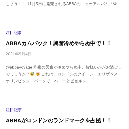
しょう！！ 11月5日に発売されるABBAのニューアルバム『Vo...
g
コ
a
メ
s
ン
h
ト
i
注目記事
y
ABBAカムバック！興奮冷めやらぬ中で！！
a
m
2021年9月4日
b
/
a
y
0
@abbavoyage 昨夜の興奮が冷めやらぬ中、皆様いかがお過ごし
h
件
でしょうか？
これは、ロンドンのクイーン・エリザベス・
i
の
オリンピック・パークで、ベニーとビョルン...
g
コ
a
メ
s
ン
h
ト
i
注目記事
y
ABBAがロンドンのランドマークを占拠！！
a