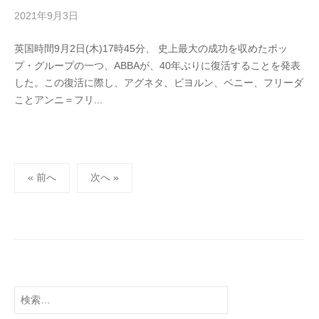
2021年9月3日
b
/
y
0
英国時間9月2日(木)17時45分、 史上最大の成功を収めたポッ
h
件
プ・グループの一つ、ABBAが、40年ぶりに復活することを発表
i
の
した。この復活に際し、アグネタ、ビヨルン、ベニー、フリーダ
g
コ
ことアンニ＝フリ...
a
メ
s
ン
h
ト
i
投
y
« 前へ
次へ »
a
稿
m
の
a
ペ
ー
ジ
送
検
り
索: