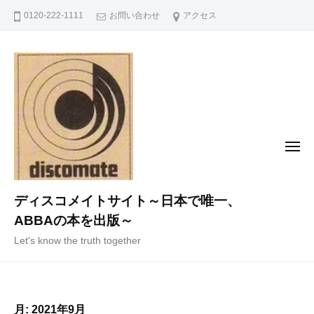
コ
0120-222-1111
お問い合わせ
アクセス
ン
テ
ン
ツ
へ
ス
キ
メ
ニ
ッ
ュ
ー
プ
ディスコメイトサイト～日本で唯一、
ABBAの本を出版～
Let's know the truth together
月:
2021年9月