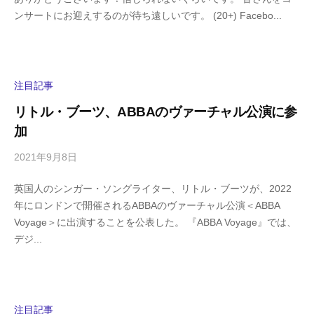
i
の
ンサートにお迎えするのが待ち遠しいです。 (20+) Facebo...
g
コ
a
メ
s
ン
h
ト
i
注目記事
y
リトル・ブーツ、ABBAのヴァーチャル公演に参
a
加
m
a
2021年9月8日
b
/
y
0
英国人のシンガー・ソングライター、リトル・ブーツが、2022
h
件
年にロンドンで開催されるABBAのヴァーチャル公演＜ABBA
i
の
Voyage＞に出演することを公表した。 『ABBA Voyage』では、
g
コ
デジ...
a
メ
s
ン
h
ト
i
y
注目記事