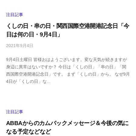
h
ト
i
注目記事
y
くしの日・串の日・関西国際空港開港記念日「今
a
日は何の日・9月4日」
m
a
2021年9月4日
b
/
y
0
9月4日土曜日 皆様おはようございます。変な天気が続きますが
h
件
身辺に異常はないですか？ 今日は「くしの日」「串の日」「関
i
の
西国際空港開港記念日」です。 まず「くしの日」から。 なぜ9月
g
コ
4日が「くしの日」な...
a
メ
s
ン
h
ト
i
y
注目記事
a
ABBAからのカムバックメッセージ＆今後の気に
m
なる予定などなど
a