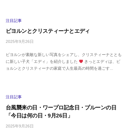
h
ト
i
y
注目記事
a
ビヨルンとクリスティーナとエディ
m
a
2025年9月26日
b
/
y
0
ビヨルンが素敵な新しい写真をシェアし、クリスティーナととも
h
件
に新しい子犬「エディ」を紹介しました
きっとエディは、ビ
i
の
ョルンとクリスティーナの家庭で人生最高の時間を過ごす...
g
コ
a
メ
s
ン
h
ト
i
注目記事
y
台風襲来の日・ワープロ記念日・プルーンの日
a
「今日は何の日・9月26日」
m
a
2025年9月26日
b
/