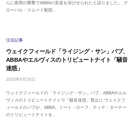
らに夜間の襲撃でABBAの音楽を浴びせられたと語りました。 グ
g
コ
ローバル・スムード船団...
a
メ
s
ン
h
ト
i
y
注目記事
a
ウェイクフィールド「ライジング・サン」パブ、
m
ABBAやエルヴィスのトリビュートナイト「騒音
a
迷惑」
2025年9月26日
b
/
y
0
ウェイクフィールドの「ライジング・サン」パブ、ABBAやエル
h
件
ヴィスのトリビュートナイトで「騒音迷惑」禁止に ウェイクフ
i
の
ィールドのパブが、ABBA、ミート・ローフ、ティナ・ターナー
g
コ
のトリビュートナイトを...
a
メ
s
ン
h
ト