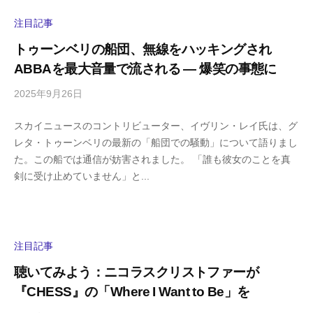
i
y
注目記事
a
トゥーンベリの船団、無線をハッキングされ
m
ABBAを最大音量で流される ― 爆笑の事態に
a
2025年9月26日
b
/
y
0
スカイニュースのコントリビューター、イヴリン・レイ氏は、グ
h
件
レタ・トゥーンベリの最新の「船団での騒動」について語りまし
i
の
た。この船では通信が妨害されました。 「誰も彼女のことを真
g
コ
剣に受け止めていません」と...
a
メ
s
ン
h
ト
i
y
注目記事
a
聴いてみよう：ニコラスクリストファーが
m
『CHESS』の「Where I Want to Be」を
a