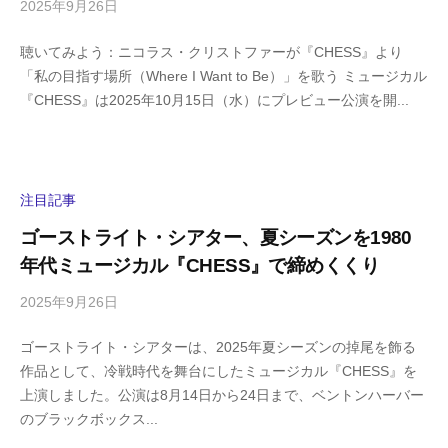
2025年9月26日
b
/
y
0
聴いてみよう：ニコラス・クリストファーが『CHESS』より
h
件
「私の目指す場所（Where I Want to Be）」を歌う ミュージカル
i
の
『CHESS』は2025年10月15日（水）にプレビュー公演を開...
g
コ
a
メ
s
ン
h
ト
i
注目記事
y
ゴーストライト・シアター、夏シーズンを1980
a
年代ミュージカル『CHESS』で締めくくり
m
a
2025年9月26日
b
/
y
0
ゴーストライト・シアターは、2025年夏シーズンの掉尾を飾る
h
件
作品として、冷戦時代を舞台にしたミュージカル『CHESS』を
i
の
上演しました。公演は8月14日から24日まで、ベントンハーバー
g
コ
のブラックボックス...
a
メ
s
ン