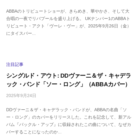
y
0
ABBAのトリビュートショーが、きらめき、華やかさ、そして大
h
件
合唱の一夜でリバプールを盛り上げる。 UKナンバー1のABBAト
i
の
リビュート・アクト「ヴーレ・ヴー」が、2025年9月26日（金）
g
コ
にタイスバー...
a
メ
s
ン
h
ト
i
y
注目記事
a
シングルド・アウト: DDヴァーニ＆ザ・キャデラ
m
ック・バンド「ソー・ロング」（ABBAカバー）
a
2025年9月24日
b
/
y
0
DDヴァーニ＆ザ・キャデラック・バンドが、ABBAの名曲「ソ
h
件
ー・ロング」のカバーをリリースした。これを記念して、新アル
i
の
バム『バックル・アップ』に収録されたこの曲について、なぜカ
g
コ
バーすることになったのか...
a
メ