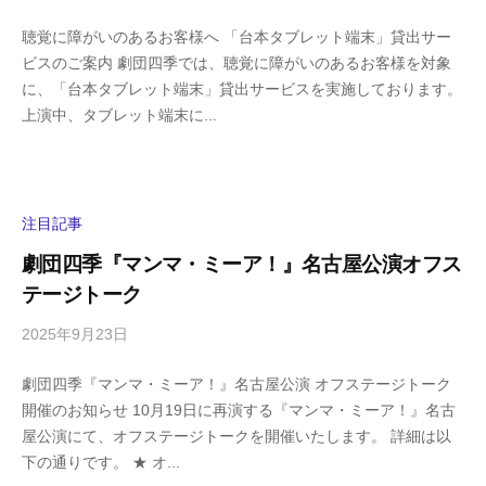
y
0
聴覚に障がいのあるお客様へ 「台本タブレット端末」貸出サー
h
件
ビスのご案内 劇団四季では、聴覚に障がいのあるお客様を対象
i
の
に、「台本タブレット端末」貸出サービスを実施しております。
g
コ
上演中、タブレット端末に...
a
メ
s
ン
h
ト
i
y
注目記事
a
劇団四季『マンマ・ミーア！』名古屋公演オフス
m
テージトーク
a
2025年9月23日
b
/
y
0
劇団四季『マンマ・ミーア！』名古屋公演 オフステージトーク
h
件
開催のお知らせ 10月19日に再演する『マンマ・ミーア！』名古
i
の
屋公演にて、オフステージトークを開催いたします。 詳細は以
g
コ
下の通りです。 ★ オ...
a
メ