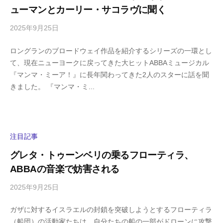
m
ューマンとカーリー・サコラヴに聞く
a
2025年9月25日
b
/
y
0
ロングランのブロードウェイ作品を紹介するシリーズの一環とし
h
件
て、現在ニューヨークに戻ってきた大ヒットABBAミュージカル
i
の
『マンマ・ミーア！』に長年関わってきた2人のスターに話を聞
g
コ
きました。 『マンマ・ミ...
a
メ
s
ン
h
ト
i
y
注目記事
a
グレタ・トゥーンベリの乗るフローティラ、
m
ABBAの音楽で妨害される
a
2025年9月25日
b
/
y
0
ガザに対するイスラエルの封鎖を突破しようとするフローティラ
h
件
（船団）の活動家たちは、自分たちの船の一部がドローンに攻撃