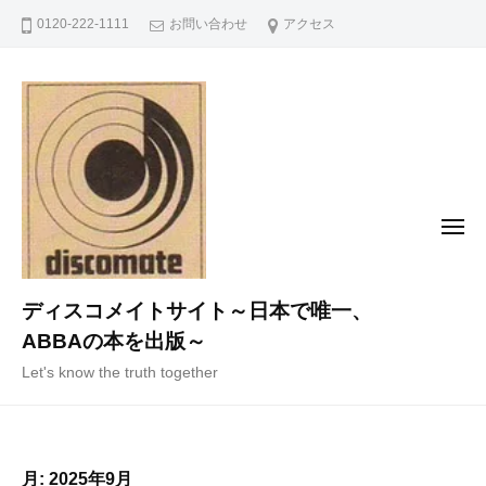
コ
0120-222-1111
お問い合わせ
アクセス
ン
テ
ン
ツ
へ
ス
キ
メ
ニ
ッ
ュ
ー
プ
ディスコメイトサイト～日本で唯一、
ABBAの本を出版～
Let's know the truth together
月:
2025年9月