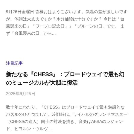
y
0
9月26日金曜日 皆様おはようございます。気温の差が激しいです
h
件
が、体調は大丈夫ですか？水分補給は十分ですか？ 今日は「台
i
の
風襲来の日」「ワープロ記念日」」「プルーンの日」です。 ま
g
コ
ず「台風襲来の日」から...
a
メ
s
ン
h
ト
i
y
注目記事
a
新たなる『CHESS』：ブロードウェイで最も幻
m
のミュージカルが大胆に復活
a
2025年9月25日
b
/
y
0
数十年にわたり、『CHESS』はブロードウェイで最も魅惑的な
h
件
パズルのひとつでした。冷戦時代、ライバルのグランドマスター
i
の
（CHESSの達人）同士の対決を描き、音楽はABBAのレジェン
g
コ
ド、ビヨルン・ウルヴ...
a
メ