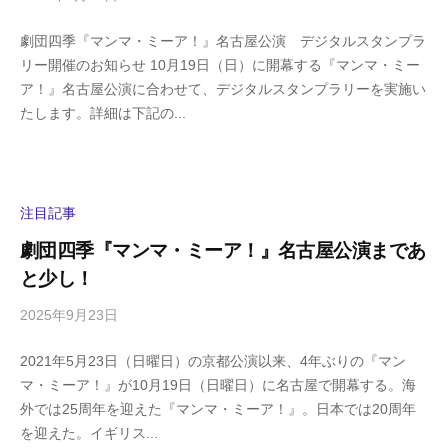
y
0
劇団四季『マンマ・ミーア！』名古屋公演 デジタルスタンプラ
h
件
リー開催のお知らせ 10月19日（日）に開幕する『マンマ・ミー
i
の
ア！』名古屋公演に合わせて、デジタルスタンプラリーを実施い
g
コ
たします。詳細は下記の...
a
メ
s
ン
h
ト
i
y
注目記事
a
劇団四季『マンマ・ミーア！』名古屋公演まであ
m
と少し！
a
2025年9月23日
b
/
y
0
2021年5月23日（日曜日）の京都公演以来、4年ぶりの『マン
h
件
マ・ミーア！』が10月19日（日曜日）に名古屋で開幕する。海
i
の
外では25周年を迎えた『マンマ・ミーア！』。日本では20周年
g
コ
を迎えた。イギリス...
a
メ