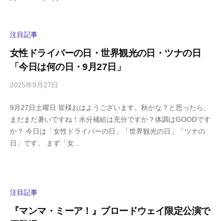
注目記事
女性ドライバーの日・世界観光の日・ツナの日
「今日は何の日・9月27日」
2025年9月27日
b
/
y
0
9月27日土曜日 皆様おはようございます。秋かな？と思ったら、
h
件
まだまだ暑いですね！水分補給は充分ですか？体調はGOODです
i
の
か？ 今日は「女性ドライバーの日」「世界観光の日」「ツナの
g
コ
日」です。 まず「女...
a
メ
s
ン
h
ト
i
y
注目記事
a
『マンマ・ミーア！』ブロードウェイ限定公演で
m