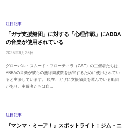
s
ン
h
ト
i
y
注目記事
a
「ガザ支援船団」に対する「心理作戦」にABBA
m
の音楽が使用されている
a
2025年9月25日
b
/
y
0
グローバル・スムード・フローティラ（GSF）の主催者たちは、
h
件
ABBAの音楽が彼らの無線周波数を妨害するために使用されてい
i
の
ると主張しています。 現在、ガザに支援物資を運んでいる船団
g
コ
があり、主催者たちは自...
a
メ
s
ン
h
ト
i
y
注目記事
a
『マンマ・ミーア！』スポットライト：ジム・ニ