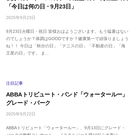
m
「今日は何の日・9月23日」
a
2025年9月23日
b
/
y
0
9月23日火曜日・祝日 皆様おはようございます。もう猛暑はない
h
件
のでしょうか？体調はGOODですか？健康第一で頑張りましょう
i
の
ね！！ 今日は「秋分の日」「テニスの日」「不動産の日」「海
g
コ
王星の日」です。 ま...
a
メ
s
ン
h
ト
i
y
注目記事
a
ABBAトリビュート・バンド「ウォータールー」
m
グレード・パーク
a
2025年9月22日
b
/
y
0
ABBAトリビュート「ウォータールー」、9月13日にグレード・
h
件