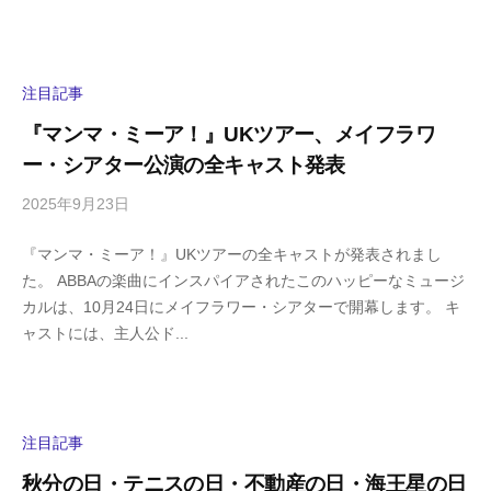
s
ン
h
ト
i
y
注目記事
a
『マンマ・ミーア！』UKツアー、メイフラワ
m
ー・シアター公演の全キャスト発表
a
2025年9月23日
b
/
y
0
『マンマ・ミーア！』UKツアーの全キャストが発表されまし
h
件
た。 ABBAの楽曲にインスパイアされたこのハッピーなミュージ
i
の
カルは、10月24日にメイフラワー・シアターで開幕します。 キ
g
コ
ャストには、主人公ド...
a
メ
s
ン
h
ト
i
y
注目記事
a
秋分の日・テニスの日・不動産の日・海王星の日