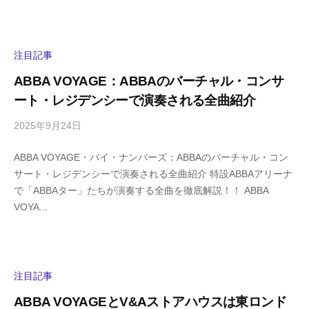
s
ン
h
ト
i
y
注目記事
a
ABBA VOYAGE：ABBAのバーチャル・コンサ
m
ート・レジデンシーで演奏される全曲紹介
a
2025年9月24日
b
/
y
0
ABBA VOYAGE・バイ・ナンバーズ：ABBAのバーチャル・コン
h
件
サート・レジデンシーで演奏される全曲紹介 特設ABBAアリーナ
i
の
で「ABBAター」たちが演奏する全曲を徹底解説！！ ABBA
g
コ
VOYA...
a
メ
s
ン
h
ト
i
y
注目記事
a
ABBA VOYAGEとV&Aストアハウスは東ロンド
m