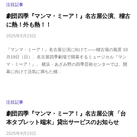
y
注目記事
a
劇団四季『マンマ・ミーア！』名古屋公演、稽古
m
に熱！外も熱！！
a
2025年9月23日
b
/
y
0
『マンマ・ミーア！』名古屋公演に向けて――稽古場の風景 10
h
件
月19日（日）、名古屋四季劇場で開幕するミュージカル『マン
i
の
マ・ミーア！』。 横浜・あざみ野の四季芸術センターでは、開
g
コ
幕に向けて活気に満ちた稽...
a
メ
s
ン
h
ト
i
y
注目記事
a
劇団四季『マンマ・ミーア！』名古屋公演 「台
m
本タブレット端末」貸出サービスのお知らせ
a
2025年9月23日
b
/