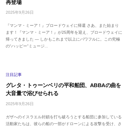
再登場
a
2025年9月26日
b
/
y
0
『マンマ・ミーア！』ブロードウェイに帰還 さあ、また始まり
h
件
ます！『マンマ・ミーア！』が25周年を迎え、ブロードウェイに
i
の
帰ってきました ― しかもこれまで以上にパワフルに。この究極
g
コ
の“ハッピー”ミュージ...
a
メ
s
ン
h
ト
i
y
注目記事
a
グレタ・トゥーンベリの平和船団、ABBAの曲を
m
大音量で浴びせられる
a
2025年9月26日
b
/
y
0
ガザへのイスラエル封鎖を打ち破ろうとする船団に参加している
h
件
活動家たちは、彼らの船の一部がドローンによる攻撃を受け、さ
i
の