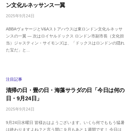
ン文化ルネッサンス一翼
a
2025年9月24日
b
/
y
0
ABBAヴォヤージとV&Aストアハウスは東ロンドン文化ルネッサ
h
件
ンスの一翼 ― 次はロイヤルドックス ロンドン市副市長（文化担
i
の
当）ジャスティン・サイモンズは、「ドックスはロンドンの隠れ
g
コ
た宝だ」と...
a
メ
s
ン
h
ト
i
y
注目記事
a
清掃の日・畳の日・海藻サラダの日「今日は何の
m
日・9月24日」
a
2025年9月24日
b
/
y
0
9月24日水曜日 皆様おはようございます。いくら何でももう猛暑
h
件
は終わりますよね？と言う間に９月もあと１週間です！ 今日は
i
の