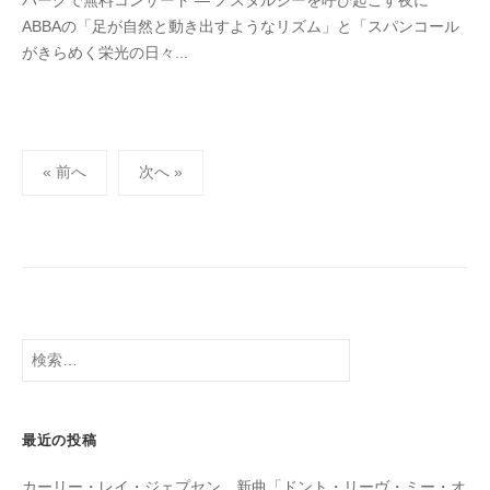
パークで無料コンサート ― ノスタルジーを呼び起こす夜に
i
の
ABBAの「足が自然と動き出すようなリズム」と「スパンコール
g
コ
がきらめく栄光の日々...
a
メ
s
ン
h
ト
i
投
y
« 前へ
次へ »
a
稿
m
の
a
ペ
ー
ジ
送
検
り
索:
最近の投稿
カーリー・レイ・ジェプセン、新曲「ドント・リーヴ・ミー・オ