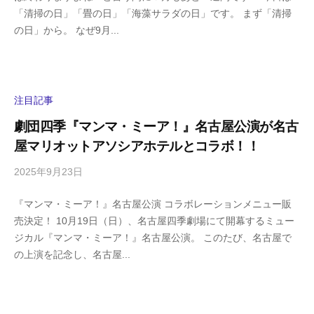
「清掃の日」「畳の日」「海藻サラダの日」です。 まず「清掃
g
コ
の日」から。 なぜ9月...
a
メ
s
ン
h
ト
i
y
注目記事
a
劇団四季『マンマ・ミーア！』名古屋公演が名古
m
屋マリオットアソシアホテルとコラボ！！
a
2025年9月23日
b
/
y
0
『マンマ・ミーア！』名古屋公演 コラボレーションメニュー販
h
件
売決定！ 10月19日（日）、名古屋四季劇場にて開幕するミュー
i
の
ジカル『マンマ・ミーア！』名古屋公演。 このたび、名古屋で
g
コ
の上演を記念し、名古屋...
a
メ
s
ン
h
ト
i