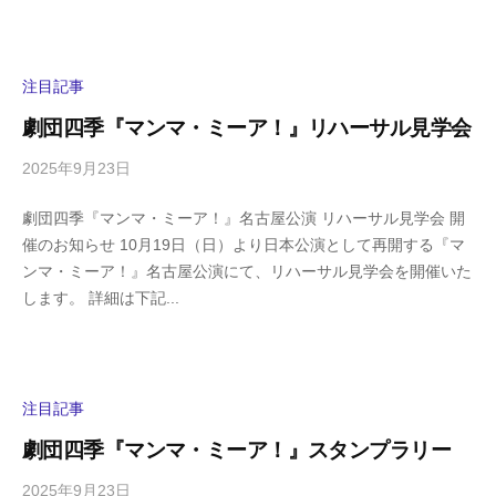
s
ン
h
ト
i
y
注目記事
a
劇団四季『マンマ・ミーア！』リハーサル見学会
m
a
2025年9月23日
b
/
y
0
劇団四季『マンマ・ミーア！』名古屋公演 リハーサル見学会 開
h
件
催のお知らせ 10月19日（日）より日本公演として再開する『マ
i
の
ンマ・ミーア！』名古屋公演にて、リハーサル見学会を開催いた
g
コ
します。 詳細は下記...
a
メ
s
ン
h
ト
i
y
注目記事
a
劇団四季『マンマ・ミーア！』スタンプラリー
m
a
2025年9月23日
b
/