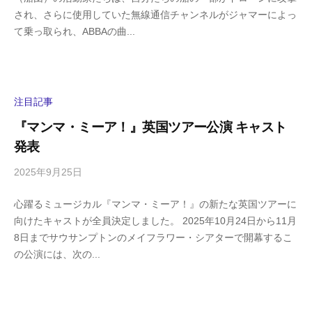
i
の
され、さらに使用していた無線通信チャンネルがジャマーによっ
g
コ
て乗っ取られ、ABBAの曲...
a
メ
s
ン
h
ト
i
y
注目記事
a
『マンマ・ミーア！』英国ツアー公演 キャスト
m
発表
a
2025年9月25日
b
/
y
0
心躍るミュージカル『マンマ・ミーア！』の新たな英国ツアーに
h
件
向けたキャストが全員決定しました。 2025年10月24日から11月
i
の
8日までサウサンプトンのメイフラワー・シアターで開幕するこ
g
コ
の公演には、次の...
a
メ
s
ン
h
ト
i