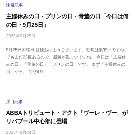
y
注目記事
a
主婦休みの日・プリンの日・骨董の日「今日は何
m
の日・9月25日」
a
2025年9月25日
b
/
y
0
9月25日木曜日 皆様おはようございます。朝晩は肌寒いですね。
h
件
でもまだ25度あるので。服装が難しいですね。 今日は「主婦休
i
の
みの日」「骨董の日」「プリンの日」です。 まず「主婦休みの
g
コ
日」から。 なぜ9月...
a
メ
s
ン
h
ト
i
y
注目記事
a
ABBAトリビュート・アクト「ヴーレ・ヴー」が
m
リバプール中心部に登場
a
2025年9月24日
b
/