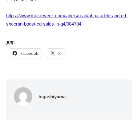
https://www.musicweek.com/labels/read/abba-adele-and-ed-
sheeran-boost-cd-sales-in-q4/084784
共有:
Facebook
X
higashiyama