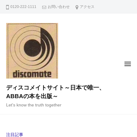
コ
0120-222-1111
お問い合わせ
アクセス
ン
テ
ン
ツ
へ
ス
キ
メ
ニ
ッ
ュ
ー
プ
ディスコメイトサイト～日本で唯一、
ABBAの本を出版～
Let's know the truth together
注目記事