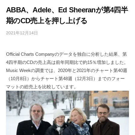
ABBA、Adele、Ed Sheeranが第4四半
期のCD売上を押し上げる
2021年12月14日
b
/
y
0
h
件
Official Charts Companyのデータを独自に分析した結果、第
i
の
4四半期のCDの売上高は前年同期比で約15％増加しました。
g
コ
a
メ
Music Weekの調査では、2020年と2021年のチャート第40週
s
ン
（10月8日）からチャート第48週（12月3日）までのフォー
h
ト
マットの総売上を比較しています。
i
y
a
m
a