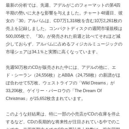
最新の分析では、先週、アデルがこのフォーマットの第4四
半期の勢いに大きな影響を与えました。チャート48週目、彼
女の「30」アルバムは、CD7万1,318枚を含む10万2,261枚の
売上を記録しました。コンパクトディスクの週間市場規模は
500,005枚で、『30』が発売された前週と比べてそれほど減
少しておらず、アルバムに占めるフィジカルミュージックの
市場シェアは34.1％と実際に高くなっています。
先週50万枚のCDが販売された中には、アデルの他に、エ
ド・シーラン（24,556枚）とABBA（24,758枚）の新譜がほ
ぼ合わせて5万枚、ウェストライフの「Wild Dreams」が
33,206枚、ゲイリー・バーロウの「The Dream Of
Christmas」が15,652枚含まれています。
このような好結果は、特に一部の小売店がCDの在庫を停止
するなど、CDの長期的な将来性が注目されている中でのこ