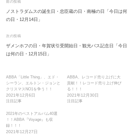
投
前の投稿
稿
ノストラダムスの誕生日・忠臣蔵の日・南極の日「今日は何
ナ
の日・12月14日」
ビ
ゲ
次の投稿
ー
ザメンホフの日・年賀状引受開始日・観光バス記念日「今日
シ
は何の日・12月15日」
ョ
ン
ABBA「Little Thing」、エド・
ABBA、レコード売り上げに大
シーラン、エルトン・ジョンと
貢献！！レコード売り上げ伸び
クリスマスNO1を争う！！
る！！！
2021年12月6日
2021年12月30日
注目記事
注目記事
2021年のベストアルバム40選
！！ABBA『Voyage』も収
録！！！
2021年12月27日