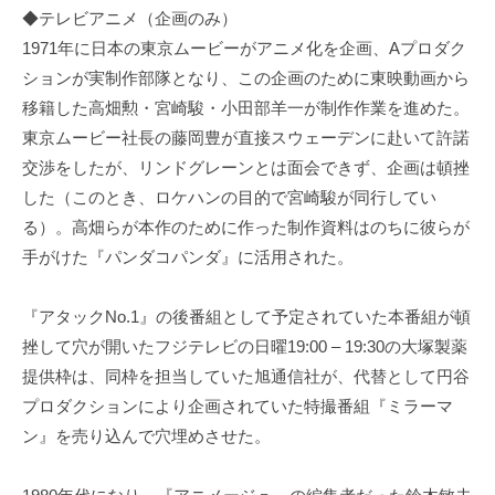
◆テレビアニメ（企画のみ）
1971年に日本の東京ムービーがアニメ化を企画、Aプロダク
ションが実制作部隊となり、この企画のために東映動画から
移籍した高畑勲・宮崎駿・小田部羊一が制作作業を進めた。
東京ムービー社長の藤岡豊が直接スウェーデンに赴いて許諾
交渉をしたが、リンドグレーンとは面会できず、企画は頓挫
した（このとき、ロケハンの目的で宮崎駿が同行してい
る）。高畑らが本作のために作った制作資料はのちに彼らが
手がけた『パンダコパンダ』に活用された。
『アタックNo.1』の後番組として予定されていた本番組が頓
挫して穴が開いたフジテレビの日曜19:00 – 19:30の大塚製薬
提供枠は、同枠を担当していた旭通信社が、代替として円谷
プロダクションにより企画されていた特撮番組『ミラーマ
ン』を売り込んで穴埋めさせた。