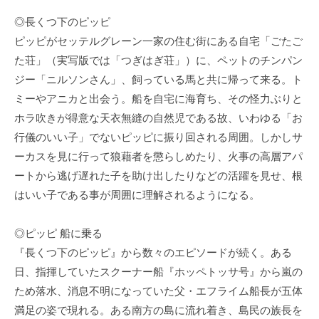
◎長くつ下のピッピ
ピッピがセッテルグレーン一家の住む街にある自宅「ごたご
た荘」（実写版では「つぎはぎ荘」）に、ペットのチンパン
ジー「ニルソンさん」、飼っている馬と共に帰って来る。ト
ミーやアニカと出会う。船を自宅に海育ち、その怪力ぶりと
ホラ吹きが得意な天衣無縫の自然児である故、いわゆる「お
行儀のいい子」でないピッピに振り回される周囲。しかしサ
ーカスを見に行って狼藉者を懲らしめたり、火事の高層アパ
ートから逃げ遅れた子を助け出したりなどの活躍を見せ、根
はいい子である事が周囲に理解されるようになる。
◎ピッピ 船に乗る
『長くつ下のピッピ』から数々のエピソードが続く。ある
日、指揮していたスクーナー船『ホッペトッサ号』から嵐の
ため落水、消息不明になっていた父・エフライム船長が五体
満足の姿で現れる。ある南方の島に流れ着き、島民の族長を