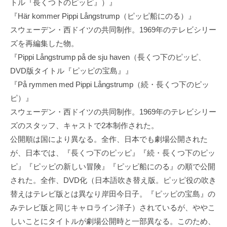
トル『長くつ下のピッピ』）』
『Här kommer Pippi Långstrump（ピッピ船にのる）』
スウェーデン・西ドイツの共同制作。1969年のテレビシリー
ズを再編集した物。
『Pippi Långstrump på de sju haven（長くつ下のピッピ、
DVD版タイトル『ピッピの宝島』』
『På rymmen med Pippi Långstrump（続・長くつ下のピッ
ピ）』
スウェーデン・西ドイツの共同制作。1969年のテレビシリー
ズのスタッフ、キャストで2本制作された。
公開順は国により異なる。全作、日本でも劇場公開された
が、日本では、『長くつ下のピッピ』『続・長くつ下のピッ
ピ』『ピッピの新しい冒険』『ピッピ船にのる』の順で公開
された。全作、DVD化（日本語吹き替え版。ピッピ役の吹き
替えはテレビ版とは異なり岸田今日子。『ピッピの宝島』の
みテレビ版と同じキャロライン洋子）されているが、ややこ
しいことにタイトルが劇場公開時と一部異なる。このため、