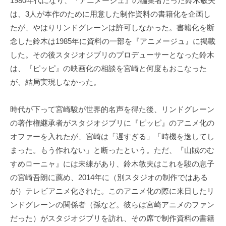
1980年代になり、『アニメージュ』の編集者だった鈴木敏夫
は、3人が本作のために用意した制作資料の書籍化を企画し
たが、やはりリンドグレーンは許可しなかった。書籍化を断
念した鈴木は1985年に資料の一部を『アニメージュ』に掲載
した。その後スタジオジブリのプロデューサーとなった鈴木
は、『ピッピ』の映画化の相談を宮崎と何度もおこなった
が、結局実現しなかった。
時代が下って宮崎駿が世界的名声を得た後、リンドグレーン
の著作権継承者がスタジオジブリに『ピッピ』のアニメ化の
オファーを入れたが、宮崎は「遅すぎる」「時機を逸してし
まった。もう作れない」と断ったという。ただ、『山賊のむ
すめローニャ』には未練があり、鈴木敏夫はこれを駿の息子
の宮崎吾朗に薦め、2014年に（別スタジオの制作ではある
が）テレビアニメ化された。このアニメ化の際に来日したリ
ンドグレーンの関係者（孫など。彼らは宮崎アニメのファン
だった）がスタジオジブリを訪れ、その席で制作資料の書籍