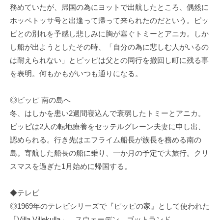
務めていたが、帰国の為にヨットで出航したところ、偶然に
ホッペトッサ号と出逢って帰って来られたのだという。ピッ
ピとの別れを予感し悲しみに胸が塞ぐトミーとアニカ。しか
し船が出ようとしたその時、「自分の為に悲しむ人がいるの
は耐えられない」とピッピは父との同行を撤回し町に残る事
を表明。何もかもがいつも通りになる。
◎ピッピ 南の島へ
冬、はしかを患い2週間寝込んで衰弱したトミーとアニカ。
ピッピは2人の転地療養をセッテルグレーン夫妻に申し出、
認められる。行き先はエフライム船長が族長を務める南の
島。寄航した船長の船に乗り、一か月の予定で大旅行。クリ
スマスを過ぎた1月始めに帰国する。
◆テレビ
◎1969年のテレビシリーズで『ピッピの家』として使われた
「Villa Villekulla」。スウェーデン、ゴットランド