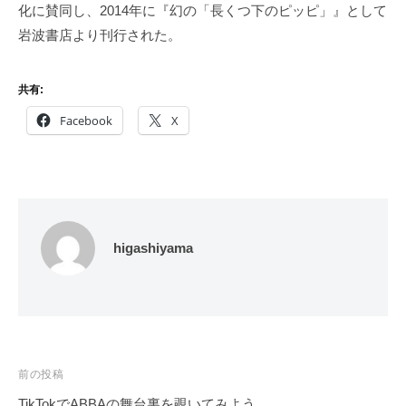
化に賛同し、2014年に『幻の「長くつ下のピッピ」』として
岩波書店より刊行された。
共有:
Facebook
X
higashiyama
投
前の投稿
稿
TikTokでABBAの舞台裏を覗いてみよう