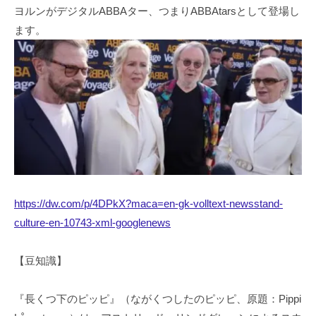
ヨルンがデジタルABBAター、つまりABBAtarsとして登場し
ます。
https://dw.com/p/4DPkX?maca=en-gk-volltext-newsstand-
culture-en-10743-xml-googlenews
【豆知識】
『長くつ下のピッピ』（ながくつしたのピッピ、原題：Pippi