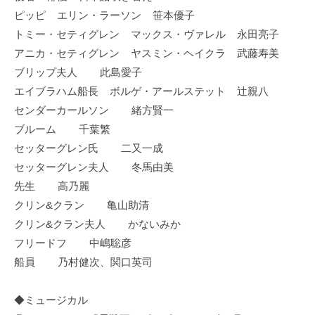
ピッピ エリン・ラーソン 笹本優子
トミー・セティグレン マックス・ヴァレル 永田亮子
アニカ・セティグレン ヤスミン・ヘイクラ 武藤寿美
ブリップ夫人 此島愛子
エイブラハム船長 ボルゲ・アールステット 辻親八
センダーカールソン 緒方賢一
ブルーム 千葉繁
セッターグレン氏 二又一成
セッターグレン夫人 冬馬由美
先生 高乃麗
クリン&クラン 亀山助清
クリン&クラン夫人 かないみか
フリードフ 中嶋聡彦
船員 乃村健次、関口英司
◆ミュージカル