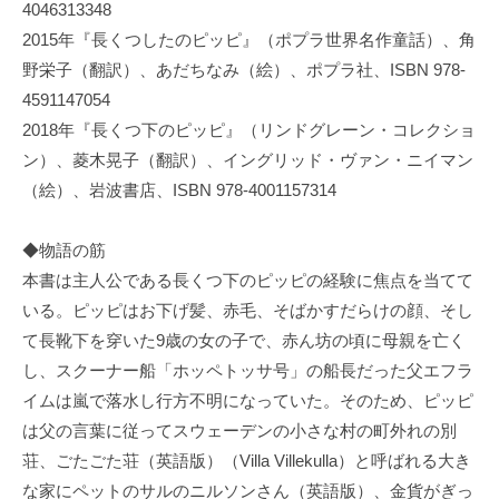
4046313348
2015年『長くつしたのピッピ』（ポプラ世界名作童話）、角
野栄子（翻訳）、あだちなみ（絵）、ポプラ社、ISBN 978-
4591147054
2018年『長くつ下のピッピ』（リンドグレーン・コレクショ
ン）、菱木晃子（翻訳）、イングリッド・ヴァン・ニイマン
（絵）、岩波書店、ISBN 978-4001157314
◆物語の筋
本書は主人公である長くつ下のピッピの経験に焦点を当てて
いる。ピッピはお下げ髪、赤毛、そばかすだらけの顔、そし
て長靴下を穿いた9歳の女の子で、赤ん坊の頃に母親を亡く
し、スクーナー船「ホッペトッサ号」の船長だった父エフラ
イムは嵐で落水し行方不明になっていた。そのため、ピッピ
は父の言葉に従ってスウェーデンの小さな村の町外れの別
荘、ごたごた荘（英語版）（Villa Villekulla）と呼ばれる大き
な家にペットのサルのニルソンさん（英語版）、金貨がぎっ