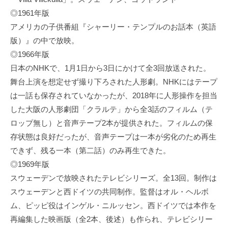
◎1961年版
アメリカの子供番組『シャーリー・テンプルのお話本（英語
版）』の中で放映。
◎1966年版
日本のNHKで、1月1日から3日にかけて全3回放送された。
舞台上演を想定せず撮り下ろされた人形劇。NHKにはテープ
は一話も保存されていなかったが、2018年に人形操作を担当
した大阪の人形劇団「クラルテ」から全3話のフィルム（テ
ロップ無し）と音声テープ2本が提供された。フィルムの保
存状態は良好だったが、音声テープは一本が劣化のため再生
できず、残る一本（第二話）のみ再生できた。
◎1969年版
スウェーデンで放映されたテレビシリーズ。全13回。制作は
スウェーデンと西ドイツの共同制作。監督はオル・ヘルボ
ム、ピッピ役はインゲル・ニルッセン。西ドイツでは本作を
再編集した映画版（全2本、後述）も作られ、テレビシリー