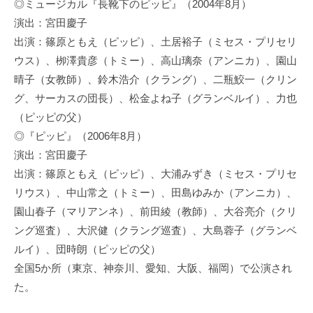
◎ミュージカル『長靴下のピッピ』（2004年8月）
演出：宮田慶子
出演：篠原ともえ（ピッピ）、土居裕子（ミセス・プリセリ
ウス）、栁澤貴彦（トミー）、高山璃奈（アンニカ）、園山
晴子（女教師）、鈴木浩介（クラング）、二瓶鮫一（クリン
グ、サーカスの団長）、松金よね子（グランベルイ）、力也
（ピッピの父）
◎『ピッピ』（2006年8月）
演出：宮田慶子
出演：篠原ともえ（ピッピ）、大浦みずき（ミセス・プリセ
リウス）、中山常之（トミー）、田島ゆみか（アンニカ）、
園山春子（マリアンネ）、前田綾（教師）、大谷亮介（クリ
ング巡査）、大沢健（クラング巡査）、大島蓉子（グランベ
ルイ）、団時朗（ピッピの父）
全国5か所（東京、神奈川、愛知、大阪、福岡）で公演され
た。