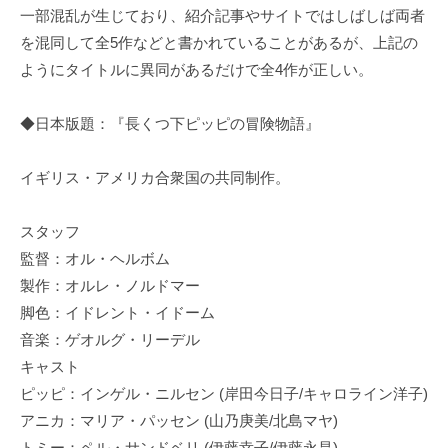
一部混乱が生じており、紹介記事やサイトではしばしば両者
を混同して全5作などと書かれていることがあるが、上記の
ようにタイトルに異同があるだけで全4作が正しい。
◆日本版題：『長くつ下ピッピの冒険物語』
イギリス・アメリカ合衆国の共同制作。
スタッフ
監督：オル・ヘルボム
製作：オルレ・ノルドマー
脚色：イドレント・イドーム
音楽：ゲオルグ・リーデル
キャスト
ピッピ：インゲル・ニルセン (岸田今日子/キャロライン洋子)
アニカ：マリア・パッセン (山乃庚美/北島マヤ)
トミー：ペル・サンドベリ (伊藤幸子/伊藤永昌)