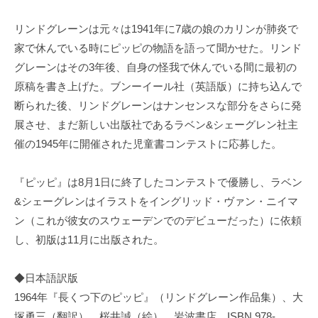
リンドグレーンは元々は1941年に7歳の娘のカリンが肺炎で
家で休んでいる時にピッピの物語を語って聞かせた。リンド
グレーンはその3年後、自身の怪我で休んでいる間に最初の
原稿を書き上げた。ブンーイール社（英語版）に持ち込んで
断られた後、リンドグレーンはナンセンスな部分をさらに発
展させ、まだ新しい出版社であるラベン&シェーグレン社主
催の1945年に開催された児童書コンテストに応募した。
『ピッピ』は8月1日に終了したコンテストで優勝し、ラベン
&シェーグレンはイラストをイングリッド・ヴァン・ニイマ
ン（これが彼女のスウェーデンでのデビューだった）に依頼
し、初版は11月に出版された。
◆日本語訳版
1964年『長くつ下のピッピ』（リンドグレーン作品集）、大
塚勇三（翻訳）、桜井誠（絵）、岩波書店、ISBN 978-