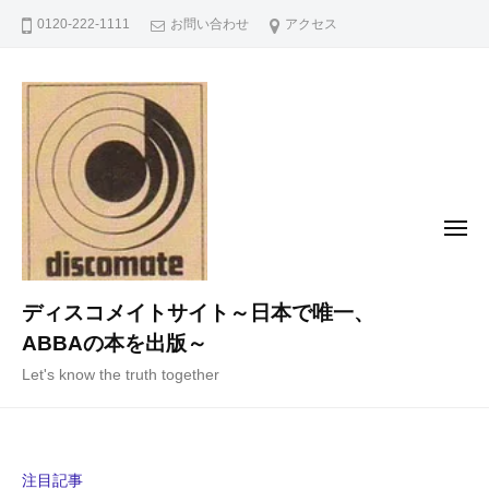
コ
0120-222-1111
お問い合わせ
アクセス
ン
テ
ン
ツ
へ
ス
キ
メ
ニ
ッ
ュ
ー
プ
ディスコメイトサイト～日本で唯一、
ABBAの本を出版～
Let's know the truth together
注目記事