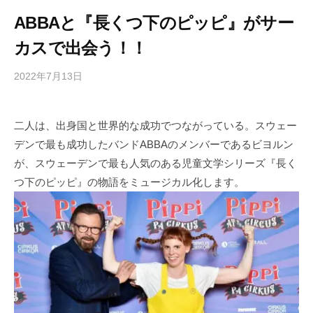
ABBAと『長くつ下のピッピ』がサー
カスで出会う！！
2022年7月13日
b
/
y
0
h
件
二人は、出身国と世界的な成功でつながっている。スウェー
i
の
デンで最も成功したバンドABBAのメンバーであるビヨルン
g
コ
a
メ
が、スウェーデンで最も人気のある児童文学シリーズ『長く
s
ン
つ下のピッピ』の物語をミュージカル化します。
h
ト
i
y
a
m
a