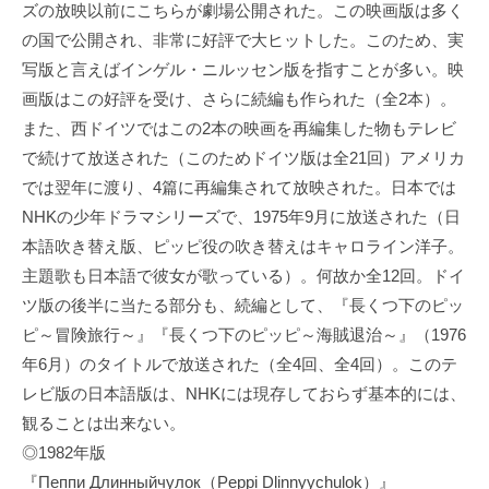
ズの放映以前にこちらが劇場公開された。この映画版は多く
の国で公開され、非常に好評で大ヒットした。このため、実
写版と言えばインゲル・ニルッセン版を指すことが多い。映
画版はこの好評を受け、さらに続編も作られた（全2本）。
また、西ドイツではこの2本の映画を再編集した物もテレビ
で続けて放送された（このためドイツ版は全21回）アメリカ
では翌年に渡り、4篇に再編集されて放映された。日本では
NHKの少年ドラマシリーズで、1975年9月に放送された（日
本語吹き替え版、ピッピ役の吹き替えはキャロライン洋子。
主題歌も日本語で彼女が歌っている）。何故か全12回。ドイ
ツ版の後半に当たる部分も、続編として、『長くつ下のピッ
ピ～冒険旅行～』『長くつ下のピッピ～海賊退治～』（1976
年6月）のタイトルで放送された（全4回、全4回）。このテ
レビ版の日本語版は、NHKには現存しておらず基本的には、
観ることは出来ない。
◎1982年版
『Пеппи Длинныйчулок（Peppi Dlinnyychulok）』