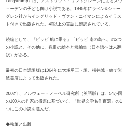
Långstrump）は、アストリッド・リンドグレーンによるスウ
ェーデンの子ども向け小説である。1945年にラベン&シェー
グレン社からイングリッド・ヴァン・ニイマンによるイラス
ト付きで出版された。40以上の言語に翻訳されている。
続編として、『ピッピ 船に乗る』『ピッピ 南の島へ』の2つ
の小説と、その他に、数冊の絵本と短編集（日本語へは未翻
訳）がある。
最初の日本語訳版は1964年に大塚勇三・訳、桜井誠・絵で岩
波書店によって出版された。
2002年、ノルウェー・ノーベル研究所（英語版）は、54か国
の100人の作家の投票に基づいて、「世界文学名作百選」の1
つにこの小説を選んだ。
◆執筆と出版