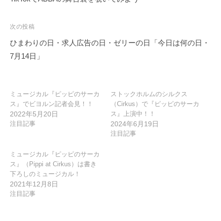
ナ
ビ
次の投稿
ゲ
ひまわりの日・求人広告の日・ゼリーの日「今日は何の日・
ー
7月14日」
シ
ョ
ン
ミュージカル『ピッピのサーカ
ストックホルムのシルクス
ス』でビヨルン記者会見！！
（Cirkus）で『ピッピのサーカ
2022年5月20日
ス』上演中！！
注目記事
2024年6月19日
注目記事
ミュージカル『ピッピのサーカ
ス』（Pippi at Cirkus）は書き
下ろしのミュージカル！
2021年12月8日
注目記事