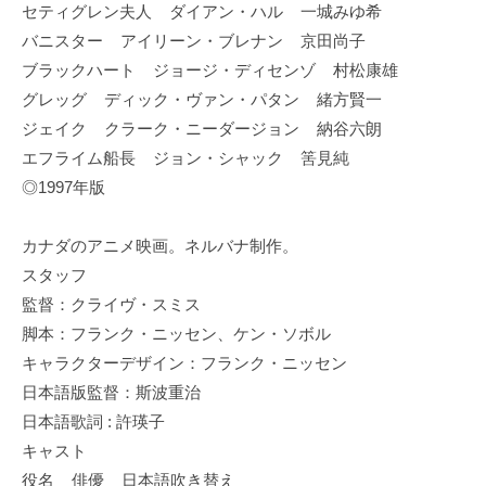
セティグレン夫人 ダイアン・ハル 一城みゆ希
バニスター アイリーン・ブレナン 京田尚子
ブラックハート ジョージ・ディセンゾ 村松康雄
グレッグ ディック・ヴァン・パタン 緒方賢一
ジェイク クラーク・ニーダージョン 納谷六朗
エフライム船長 ジョン・シャック 筈見純
◎1997年版
カナダのアニメ映画。ネルバナ制作。
スタッフ
監督：クライヴ・スミス
脚本：フランク・ニッセン、ケン・ソボル
キャラクターデザイン：フランク・ニッセン
日本語版監督：斯波重治
日本語歌詞 : 許瑛子
キャスト
役名 俳優 日本語吹き替え