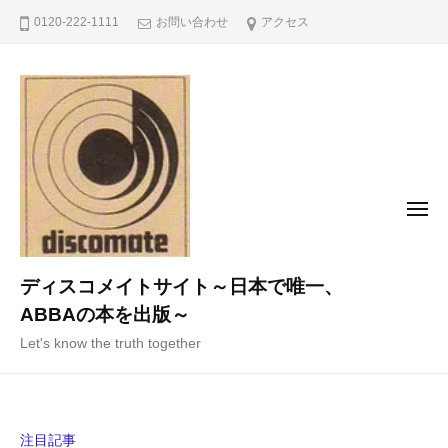
コ
0120-222-1111
お問い合わせ
アクセス
ン
テ
ン
ツ
へ
ス
キ
メ
ニ
ッ
ュ
ー
プ
ディスコメイトサイト～日本で唯一、
ABBAの本を出版～
Let's know the truth together
注目記事