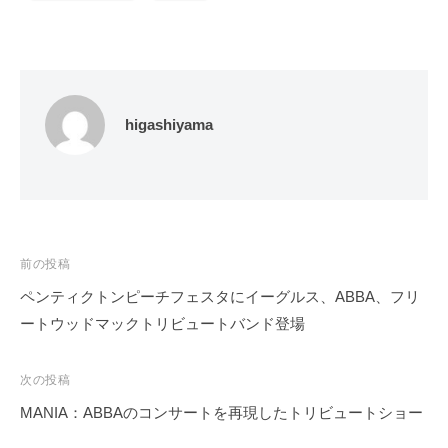
higashiyama
投
前の投稿
稿
ペンティクトンピーチフェスタにイーグルス、ABBA、フリ
ナ
ートウッドマックトリビュートバンド登場
ビ
ゲ
次の投稿
ー
MANIA：ABBAのコンサートを再現したトリビュートショー
シ