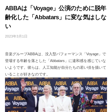
ABBAは「Voyage」公演のために脱年
齢化した「Abbatars」に変な気はしな
い
2023年3月1日
b
/
y
0
h
件
音楽グループABBAは、没入型パフォーマンス「Voyage」で
i
の
登場する年齢を落とした「Abbatars」に違和感を感じていな
g
コ
a
メ
いようです。彼らは、人工知能が自分たちの若い頃を描いて
s
ン
いることが好きなのです。
h
ト
i
y
a
m
a