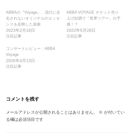
ョ
ン
ABBAの『Voyage』、流行に左
ABBA VOYAGE チケット売り
右されないオリジナルのエッセ
上げ好調で「世界ツアー」の予
ンスを反映した楽曲
感！？
2023年2月18日
2022年5月28日
注目記事
注目記事
コンサートレビュー：ABBA
Voyage
2026年4月13日
注目記事
コメントを残す
メールアドレスが公開されることはありません。
※
が付いてい
る欄は必須項目です