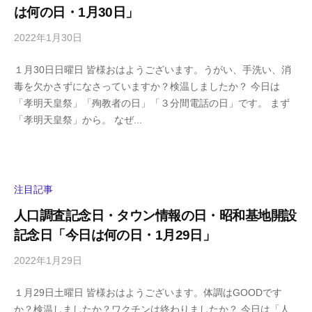
は何の日・1月30日」
a
2022年1月30日
b
/
y
0
１月30日日曜日 皆様おはようございます。うがい、手洗い、消
h
件
毒を欠かさずになさっていますか？検温しましたか？ 今日は
i
の
「孝明天皇祭」「殉教者の日」「３分間電話の日」です。 まず
g
コ
「孝明天皇祭」から。 なぜ...
a
メ
s
ン
h
ト
i
y
注目記事
a
人口調査記念日・タウン情報の日・昭和基地開設
m
記念日「今日は何の日・1月29日」
a
2022年1月29日
b
/
y
0
１月29日土曜日 皆様おはようございます。体調はGOODです
h
件
か？検温しましたか？ワクチンは終わりましたか？ 今日は「人
i
の