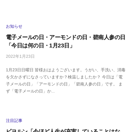
s
ン
h
ト
i
y
お知らせ
a
電子メールの日・アーモンドの日・碧南人参の日
m
「今日は何の日・1月23日」
a
2022年1月23日
b
/
y
0
1月23日日曜日 皆様おはようございます。うがい、手洗い、消毒
h
件
を欠かさずになさっていますか？検温しましたか？ 今日は「電
i
の
子メールの日」「アーモンドの日」「碧南人参の日」です。 ま
g
コ
ず「電子メールの日」か...
a
メ
s
ン
h
ト
i
y
注目記事
a
ビヨルン「今ほど人生が充実していることはな