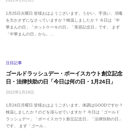
2022年1月25日
b
/
y
0
1月25日火曜日 皆様おはようございます。うがい、手洗い、消毒
h
件
を欠かさずになさっていますか？検温しましたか？ 今日は「中
i
の
華まんの日」「ホットケーキの日」「美容記念日」です。 まず
g
コ
「中華まんの日」から。...
a
メ
s
ン
h
ト
i
y
注目記事
a
ゴールドラッシュデー・ボーイスカウト創立記念
m
日・法律扶助の日「今日は何の日・1月24日」
a
2022年1月24日
b
/
y
0
1月24日月曜日 皆様おはようございます。体調はGOODですか？
h
件
検温しましたか？のどを湿らせていますか？ 今日は「ゴールド
i
の
ラッシュデー」「ボーイスカウト創立記念日」「法律扶助の日」
g
コ
です。 まず「ゴール...
a
メ