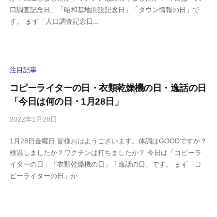
口調査記念日」「昭和基地開設記念日」「タウン情報の日」で
g
コ
す。 まず「人口調査記念日...
a
メ
s
ン
h
ト
i
y
注目記事
a
コピーライターの日・衣類乾燥機の日・逸話の日
m
「今日は何の日・1月28日」
a
2022年1月28日
b
/
y
0
1月28日金曜日 皆様おはようございます。体調はGOODですか？
h
件
検温しましたか？ワクチンは打ちましたか？ 今日は「コピーラ
i
の
イターの日」「衣類乾燥機の日」「逸話の日」です。 まず「コ
g
コ
ピーライターの日」か...
a
メ
s
ン
h
ト
i