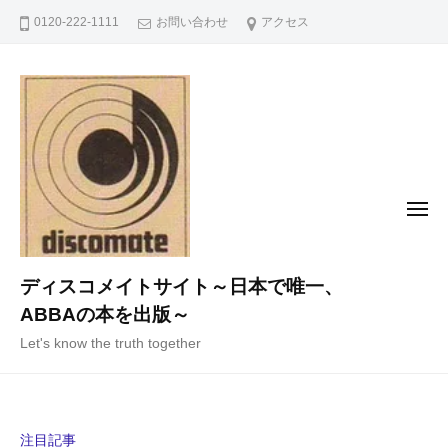
コ
0120-222-1111
お問い合わせ
アクセス
ン
テ
ン
ツ
へ
ス
キ
メ
ニ
ッ
ュ
ー
プ
ディスコメイトサイト～日本で唯一、
ABBAの本を出版～
Let's know the truth together
注目記事