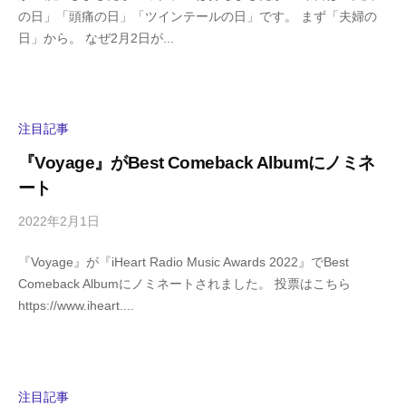
の日」「頭痛の日」「ツインテールの日」です。 まず「夫婦の
g
コ
日」から。 なぜ2月2日が...
a
メ
s
ン
h
ト
i
y
注目記事
a
『Voyage』がBest Comeback Albumにノミネ
m
ート
a
2022年2月1日
b
/
y
0
『Voyage』が『iHeart Radio Music Awards 2022』でBest
h
件
Comeback Albumにノミネートされました。 投票はこちら
i
の
https://www.iheart....
g
コ
a
メ
s
ン
h
ト
i
注目記事