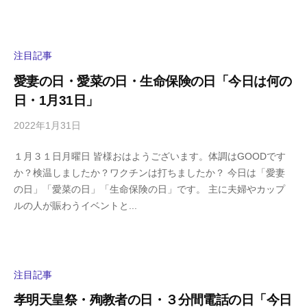
i
の
g
コ
a
メ
s
ン
注目記事
h
ト
愛妻の日・愛菜の日・生命保険の日「今日は何の
i
日・1月31日」
y
a
2022年1月31日
b
/
m
y
0
a
１月３１日月曜日 皆様おはようございます。体調はGOODです
h
件
か？検温しましたか？ワクチンは打ちましたか？ 今日は「愛妻
i
の
の日」「愛菜の日」「生命保険の日」です。 主に夫婦やカップ
g
コ
ルの人が賑わうイベントと...
a
メ
s
ン
h
ト
i
y
注目記事
a
孝明天皇祭・殉教者の日・３分間電話の日「今日
m