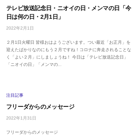
y
テレビ放送記念日・ニオイの日・メンマの日「今
a
日は何の日・2月1日」
m
a
2022年2月1日
b
/
y
0
２月1日火曜日 皆様おはようございます。つい最近「お正月」を
h
件
迎えたばかりなのにもう２月ですね！コロナに奔走されることな
i
の
く「よい２月」にしましょうね！ 今日は「テレビ放送記念日」
g
コ
「ニオイの日」「メンマの...
a
メ
s
ン
h
ト
i
y
注目記事
a
フリーダからのメッセージ
m
a
2022年1月31日
b
/
y
0
フリーダからのメッセージ
h
件