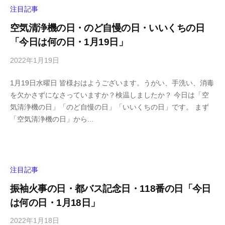
i
注目記事
y
空気清浄機の日・のど自慢の日・いいくちの日
a
「今日は何の日・1月19日」
m
a
2022年1月19日
b
/
y
0
1月19日水曜日 皆様おはようございます。うがい、手洗い、消毒
h
件
を欠かさずになさっていますか？検温しましたか？ 今日は「空
i
の
気清浄機の日」「のど自慢の日」「いいくちの日」です。 まず
g
コ
「空気清浄機の日」から...
a
メ
s
ン
h
ト
i
y
注目記事
a
振袖火事の日・都バス記念日・118番の日「今日
m
は何の日・1月18日」
a
2022年1月18日
b
/