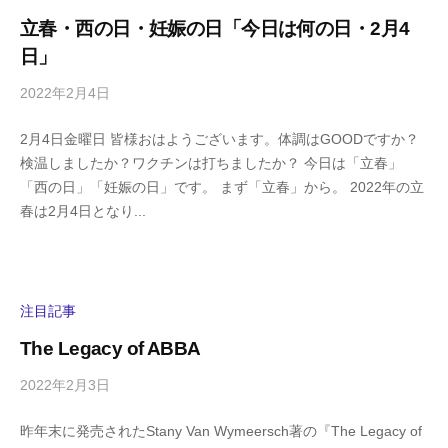
立春・西の日・妊娠の日「今日は何の日・2月4
日」
2022年2月4日
b
/
y
0
2月4日金曜日 皆様おはようございます。体調はGOODですか？
h
件
検温しましたか？ワクチンは打ちましたか？ 今日は「立春」
i
の
「西の日」「妊娠の日」です。 まず「立春」から。 2022年の立
g
コ
春は2月4日となり...
a
メ
s
ン
h
ト
i
y
注目記事
a
The Legacy of ABBA
m
a
2022年2月3日
b
/
y
0
昨年末に発売されたStany Van Wymeersch著の『The Legacy of
h
件