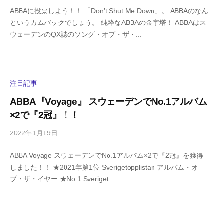
y
0
ABBAに投票しよう！！ 「Don’t Shut Me Down」。 ABBAのなん
h
件
というカムバックでしょう。 純粋なABBAの金字塔！ ABBAはス
i
の
ウェーデンのQX誌のソング・オブ・ザ・...
g
コ
a
メ
s
ン
h
ト
i
注目記事
y
ABBA『Voyage』 スウェーデンでNo.1アルバム
a
×2で『2冠』！！
m
a
2022年1月19日
b
/
y
0
ABBA Voyage スウェーデンでNo.1アルバム×2で『2冠』を獲得
h
件
しました！！ ★2021年第1位 Sverigetopplistan アルバム・オ
i
の
ブ・ザ・イヤー ★No.1 Sveriget...
g
コ
a
メ
s
ン
h
ト