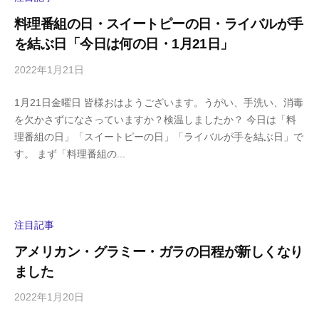
a
料理番組の日・スイートピーの日・ライバルが手
m
を結ぶ日「今日は何の日・1月21日」
a
2022年1月21日
b
/
y
0
1月21日金曜日 皆様おはようございます。うがい、手洗い、消毒
h
件
を欠かさずになさっていますか？検温しましたか？ 今日は「料
i
の
理番組の日」「スイートピーの日」「ライバルが手を結ぶ日」で
g
コ
す。 まず「料理番組の...
a
メ
s
ン
h
ト
i
y
注目記事
a
アメリカン・グラミー・ガラの日程が新しくなり
m
ました
a
2022年1月20日
b
/
y
0