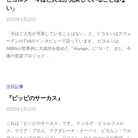
m
い」
a
2022年1月22日
b
/
y
0
「今ほど人生が充実していることはない」と、ビヨルンはスウェ
h
件
ーデンのTV4のインタビューで語っています。 ビヨルンは、
i
の
ABBAが世界的に大成功を収めた『Voyage』について、また、今
g
コ
後の音楽プロジェク...
a
メ
s
ン
h
ト
i
y
注目記事
a
『ピッピのサーカス』
m
a
2022年1月22日
b
/
y
0
これは『ピッピのサーカス』です。 ティルデ・ビョルフォル
h
件
ス、マリア・ブロム、マグダレーナ・オーベリ、ビヨルン・ウル
i
の