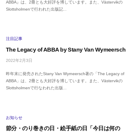
ABBA』は、2冊とも大好評を博しています。また、Västervikの
i
の
Slottsholmenで行われた出版記...
g
コ
a
メ
s
ン
h
ト
i
注目記事
y
The Legacy of ABBA by Stany Van Wymeersch
a
m
2022年2月3日
b
/
a
y
0
昨年末に発売されたStany Van Wymeersch著の「The Legacy of
h
件
ABBA」は、2冊とも大好評を博しています。また、Västervikの
i
の
Slottsholmenで行なわれた出版...
g
コ
a
メ
s
ン
h
ト
i
お知らせ
y
節分・のり巻きの日・絵手紙の日「今日は何の
a