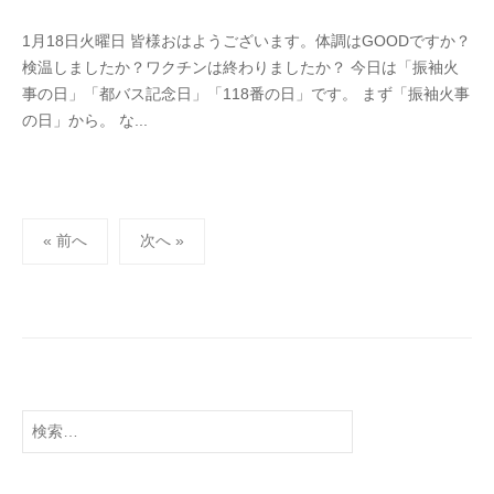
y
0
1月18日火曜日 皆様おはようございます。体調はGOODですか？
h
件
検温しましたか？ワクチンは終わりましたか？ 今日は「振袖火
i
の
事の日」「都バス記念日」「118番の日」です。 まず「振袖火事
g
コ
の日」から。 な...
a
メ
s
ン
h
ト
i
投
y
« 前へ
次へ »
a
稿
m
の
a
ペ
ー
ジ
送
検
り
索: