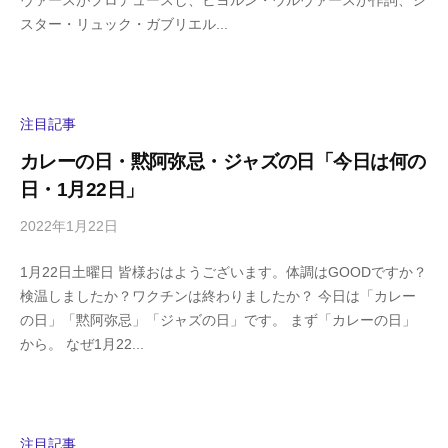
ヴァースがプロデュースし、ビヨルン・ウルヴァースが作詞、シ
g
コ
スター・リュック・ガブリエル...
a
メ
s
ン
h
ト
i
y
注目記事
a
カレーの日・黙阿弥忌・ジャズの日「今日は何の
m
日・1月22日」
a
2022年1月22日
b
/
y
0
1月22日土曜日 皆様おはようございます。体調はGOODですか？
h
件
検温しましたか？ワクチンは終わりましたか？ 今日は「カレー
i
の
の日」「黙阿弥忌」「ジャズの日」です。 まず「カレーの日」
g
コ
から。 なぜ1月22...
a
メ
s
ン
h
ト
i
y
注目記事