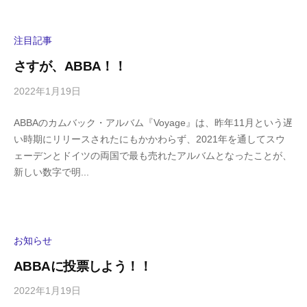
h
ト
i
y
注目記事
a
さすが、ABBA！！
m
a
2022年1月19日
b
/
y
0
ABBAのカムバック・アルバム『Voyage』は、昨年11月という遅
h
件
い時期にリリースされたにもかかわらず、2021年を通してスウ
i
の
ェーデンとドイツの両国で最も売れたアルバムとなったことが、
g
コ
新しい数字で明...
a
メ
s
ン
h
ト
i
y
お知らせ
a
ABBAに投票しよう！！
m
a
2022年1月19日
b
/