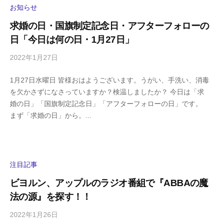
y
お知らせ
a
求婚の日・国旗制定記念日・アフターフォローの
m
日「今日は何の日・1月27日」
a
2022年1月27日
b
/
y
0
1月27日水曜日 皆様おはようございます。うがい、手洗い、消毒
h
件
を欠かさずになさっていますか？検温しましたか？ 今日は「求
i
の
婚の日」「国旗制定記念日」「アフターフォローの日」です。
g
コ
まず「求婚の日」から。...
a
メ
s
ン
h
ト
i
y
注目記事
a
ビヨルン、アップルのラジオ番組で『ABBAの魔
m
法の源』を探す！！
a
2022年1月26日
b
/