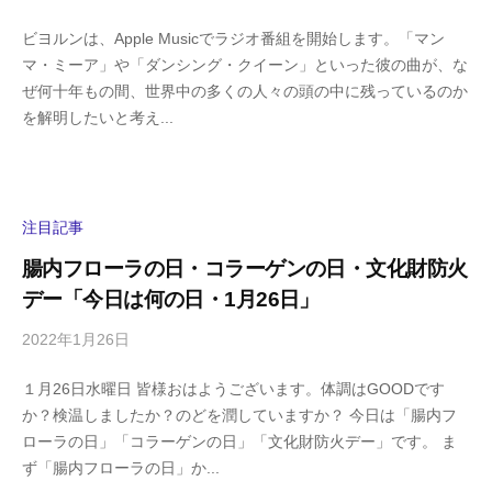
y
0
ビヨルンは、Apple Musicでラジオ番組を開始します。「マン
h
件
マ・ミーア」や「ダンシング・クイーン」といった彼の曲が、な
i
の
ぜ何十年もの間、世界中の多くの人々の頭の中に残っているのか
g
コ
を解明したいと考え...
a
メ
s
ン
h
ト
i
y
注目記事
a
腸内フローラの日・コラーゲンの日・文化財防火
m
デー「今日は何の日・1月26日」
a
2022年1月26日
b
/
y
0
１月26日水曜日 皆様おはようございます。体調はGOODです
h
件
か？検温しましたか？のどを潤していますか？ 今日は「腸内フ
i
の
ローラの日」「コラーゲンの日」「文化財防火デー」です。 ま
g
コ
ず「腸内フローラの日」か...
a
メ