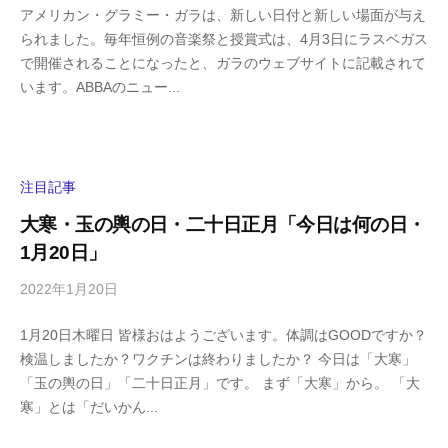
アメリカン・グラミー・ガラは、新しい日付と新しい場面が与え
h
件
られました。毎年恒例の音楽祭と授賞式は、4月3日にラスベガス
i
の
で開催されることになったと、ガラのウェブサイトに記載されて
g
コ
います。ABBAのニュー...
a
メ
s
ン
h
ト
i
y
注目記事
a
大寒・玉の輿の日・二十日正月「今日は何の日・
m
1月20日」
a
2022年1月20日
b
/
y
0
1月20日木曜日 皆様おはようございます。体調はGOODですか？
h
件
検温しましたか？ワクチンは終わりましたか？ 今日は「大寒」
i
の
「玉の輿の日」「二十日正月」です。 まず「大寒」から。 「大
g
コ
寒」とは「だいかん...
a
メ
s
ン