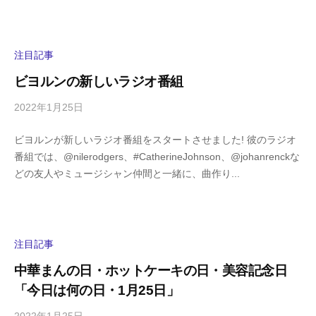
s
ン
h
ト
i
y
注目記事
a
ビヨルンの新しいラジオ番組
m
a
2022年1月25日
b
/
y
0
ビヨルンが新しいラジオ番組をスタートさせました! 彼のラジオ
h
件
番組では、@nilerodgers、#CatherineJohnson、@johanrenckな
i
の
どの友人やミュージシャン仲間と一緒に、曲作り...
g
コ
a
メ
s
ン
h
ト
i
注目記事
y
中華まんの日・ホットケーキの日・美容記念日
a
「今日は何の日・1月25日」
m
a