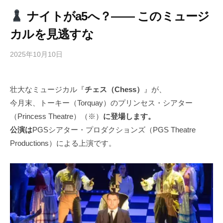
ナイトがa5へ？―― このミュージ
カルを見逃すな
2025年10月10日
b
/
y
0
h
件
壮大なミュージカル『
チェス（Chess）
』が、
i
の
今月末、トーキー（Torquay）のプリンセス・シアター
g
コ
a
メ
（Princess Theatre）（※）
に登場します。
s
ン
公演は
PGSシアター・プロダクションズ（PGS Theatre
h
ト
Productions）による上演です。
i
y
a
m
a