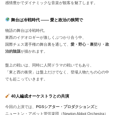
感情豊かでダイナミックな音楽が観客を魅了します。
舞台は冷戦時代 ―― 愛と政治の狭間で
物語の舞台は冷戦時代。
東西のイデオロギーが激しくぶつかり合う中、
国際チェス選手権の舞台裏を通して、
愛・野心・裏切り・政
治的陰謀
が描かれます。
盤上の戦いは、同時に人間ドラマの戦いでもあり、
「東と西の衝突」は盤上だけでなく、登場人物たちの心の中
でも起こっていきます。
40人編成オーケストラとの共演
今回の上演では、
PGSシアター・プロダクションズ
と
ニュートン・アボット管弦楽団（Newton Abbot Orchestra）