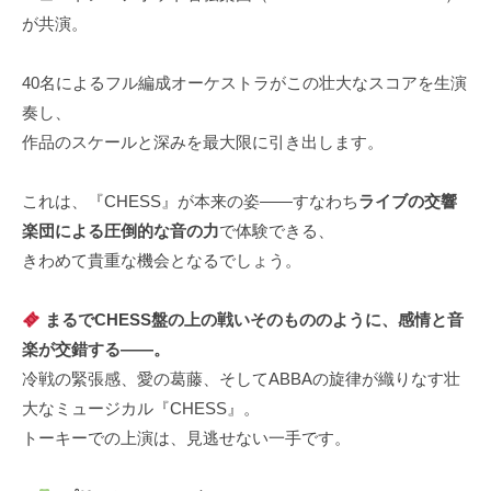
が共演。
40名によるフル編成オーケストラがこの壮大なスコアを生演
奏し、
作品のスケールと深みを最大限に引き出します。
これは、『CHESS』が本来の姿――すなわち
ライブの交響
楽団による圧倒的な音の力
で体験できる、
きわめて貴重な機会となるでしょう。
まるでCHESS盤の上の戦いそのもののように、感情と音
楽が交錯する――。
冷戦の緊張感、愛の葛藤、そしてABBAの旋律が織りなす壮
大なミュージカル『CHESS』。
トーキーでの上演は、見逃せない一手です。