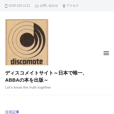
コ
0120-222-1111
お問い合わせ
アクセス
ン
テ
ン
ツ
へ
ス
キ
メ
ニ
ッ
ュ
ー
プ
ディスコメイトサイト～日本で唯一、
ABBAの本を出版～
Let's know the truth together
注目記事