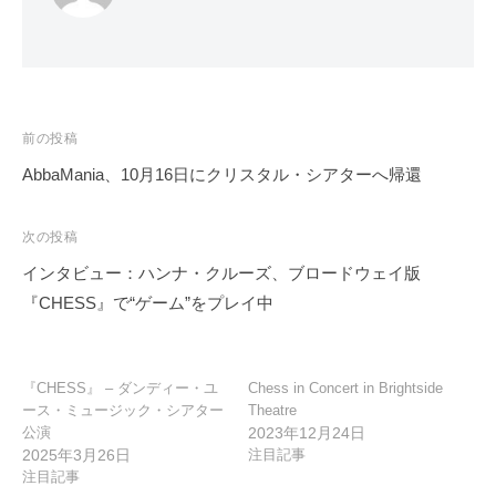
投
前の投稿
稿
AbbaMania、10月16日にクリスタル・シアターへ帰還
ナ
ビ
次の投稿
ゲ
インタビュー：ハンナ・クルーズ、ブロードウェイ版
ー
『CHESS』で“ゲーム”をプレイ中
シ
ョ
ン
『CHESS』 – ダンディー・ユ
Chess in Concert in Brightside
ース・ミュージック・シアター
Theatre
公演
2023年12月24日
2025年3月26日
注目記事
注目記事