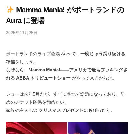
Mamma Mania! がポートランドの
Aura に登場
2025年11月25日
b
/
y
0
h
件
ポートランドのライブ会場
Aura
で、
一晩じゅう踊り続ける
i
の
準備
をしよう。
g
コ
a
メ
なぜなら、
Mamma Mania!——アメリカで最もブッキングさ
s
ン
れる ABBA トリビュートショー
がやって来るからだ。
h
ト
i
ショーは来年5月だが、すでに各地で話題になっており、早
y
めのチケット確保を勧めたい。
a
家族や友人への
クリスマスプレゼントにもぴったり
。
m
a