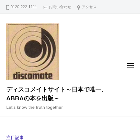
コ
0120-222-1111
お問い合わせ
アクセス
ン
テ
ン
ツ
へ
ス
キ
メ
ニ
ッ
ュ
ー
プ
ディスコメイトサイト～日本で唯一、
ABBAの本を出版～
Let's know the truth together
注目記事