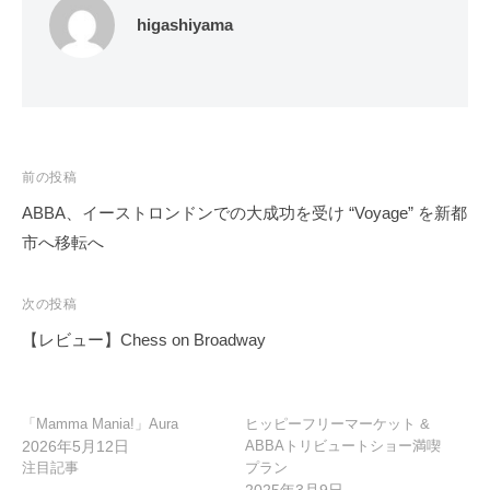
higashiyama
投
前の投稿
稿
ABBA、イーストロンドンでの大成功を受け “Voyage” を新都
ナ
市へ移転へ
ビ
ゲ
次の投稿
ー
【レビュー】Chess on Broadway
シ
ョ
ン
「Mamma Mania!」Aura
ヒッピーフリーマーケット &
2026年5月12日
ABBAトリビュートショー満喫
注目記事
プラン