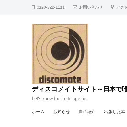
コ
0120-222-1111
お問い合わせ
アク
ン
テ
ン
ツ
へ
ス
キ
ッ
プ
ディスコメイトサイト～日本で唯
Let's know the truth together
ホーム
お知らせ
自己紹介
出版した本