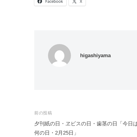
Facebook
X
higashiyama
投
前の投稿
稿
夕刊紙の日・ヱビスの日・歯茎の日「今日
何の日・2月25日」
ナ