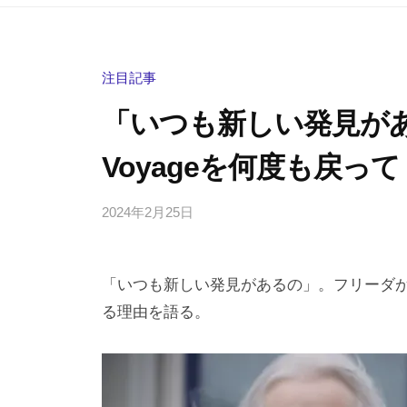
注目記事
「いつも新しい発見があ
Voyageを何度も戻っ
2024年2月25日
b
/
y
0
h
件
「いつも新しい発見があるの」。フリーダがAB
i
の
g
コ
る理由を語る。
a
メ
s
ン
h
ト