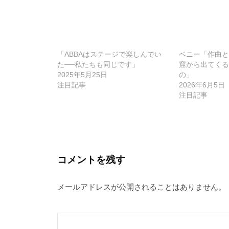
ビ
ゲ
ー
「ABBAはステージで楽しんでい
ベニー「作曲と
シ
た──私たちも同じです」
窟から出てくる
2025年5月25日
の」
ョ
注目記事
2026年6月5日
ン
注目記事
コメントを残す
メールアドレスが公開されることはありません。