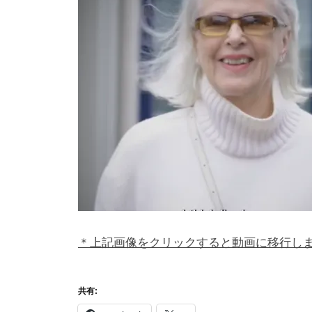
i
y
a
m
a
＊上記画像をクリックすると動画に移行し
共有: