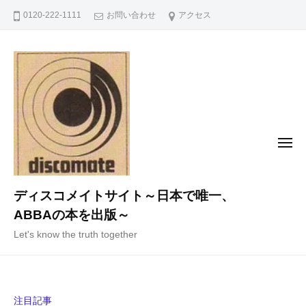
コ
0120-222-1111
お問い合わせ
アクセス
ン
テ
ン
ツ
へ
ス
キ
メ
ニ
ッ
ュ
ー
プ
ディスコメイトサイト～日本で唯一、
ABBAの本を出版～
Let's know the truth together
注目記事