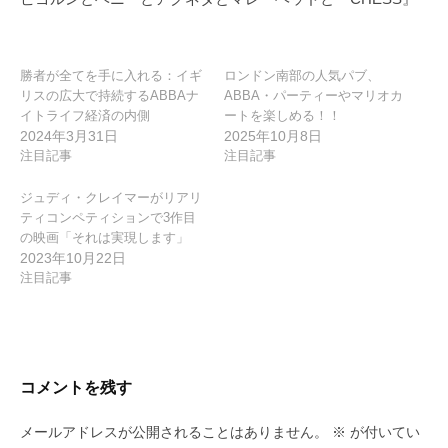
シ
ョ
ン
勝者が全てを手に入れる：イギ
ロンドン南部の人気パブ、
リスの広大で持続するABBAナ
ABBA・パーティーやマリオカ
イトライフ経済の内側
ートを楽しめる！！
2024年3月31日
2025年10月8日
注目記事
注目記事
ジュディ・クレイマーがリアリ
ティコンペティションで3作目
の映画「それは実現します」
2023年10月22日
注目記事
コメントを残す
メールアドレスが公開されることはありません。
※
が付いてい