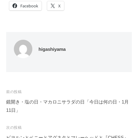
Facebook
X
higashiyama
投
前の投稿
稿
鏡開き・塩の日・マカロニサラダの日「今日は何の日・1月
ナ
11日」
ビ
ゲ
次の投稿
ー
ビヨルンとベニーとアグネタとマレーヘッドと『CHESS』