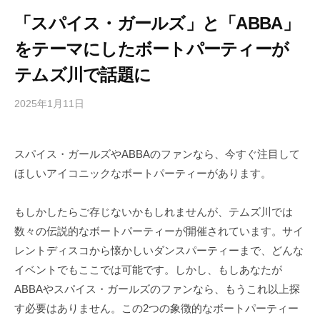
「スパイス・ガールズ」と「ABBA」
をテーマにしたボートパーティーが
テムズ川で話題に
2025年1月11日
b
/
y
0
h
件
スパイス・ガールズやABBAのファンなら、今すぐ注目して
i
の
ほしいアイコニックなボートパーティーがあります。
g
コ
a
メ
s
ン
もしかしたらご存じないかもしれませんが、テムズ川では
h
ト
数々の伝説的なボートパーティーが開催されています。サイ
i
レントディスコから懐かしいダンスパーティーまで、どんな
y
イベントでもここでは可能です。しかし、もしあなたが
a
ABBAやスパイス・ガールズのファンなら、もうこれ以上探
m
す必要はありません。この2つの象徴的なボートパーティー
a